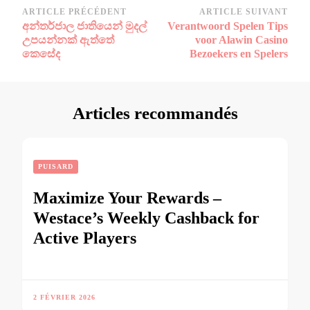
Navigation
ARTICLE PRÉCÉDENT
ARTICLE SUIVANT
අන්තර්ජාල ජාතියෙන් මුදල්
Verantwoord Spelen Tips
d’article
උපයන්නක් ඇත්තේ
voor Alawin Casino
කෙසේද
Bezoekers en Spelers
Articles recommandés
PUISARD
Maximize Your Rewards –
Westace’s Weekly Cashback for
Active Players
2 FÉVRIER 2026