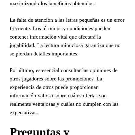
maximizando los beneficios obtenidos.
La falta de atención a las letras pequeñas es un error
frecuente. Los términos y condiciones pueden
contener información vital que afectará la
jugabilidad. La lectura minuciosa garantiza que no
se pierdan detalles importantes.
Por último, es esencial consultar las opiniones de
otros jugadores sobre las promociones. La
experiencia de otros puede proporcionar
información valiosa sobre cuáles ofertas son
realmente ventajosas y cuáles no cumplen con las
expectativas.
Preguntas y