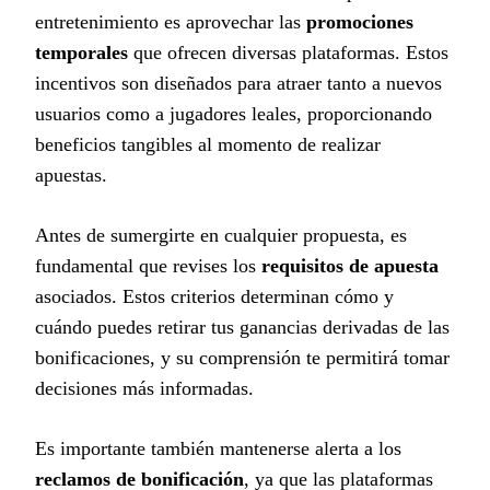
entretenimiento es aprovechar las
promociones
temporales
que ofrecen diversas plataformas. Estos
incentivos son diseñados para atraer tanto a nuevos
usuarios como a jugadores leales, proporcionando
beneficios tangibles al momento de realizar
apuestas.
Antes de sumergirte en cualquier propuesta, es
fundamental que revises los
requisitos de apuesta
asociados. Estos criterios determinan cómo y
cuándo puedes retirar tus ganancias derivadas de las
bonificaciones, y su comprensión te permitirá tomar
decisiones más informadas.
Es importante también mantenerse alerta a los
reclamos de bonificación
, ya que las plataformas