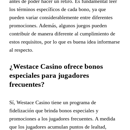
antes de poder hacer un retiro. Es fundamental leer
los términos específicos de cada bono, ya que
pueden variar considerablemente entre diferentes
promociones. Además, algunos juegos pueden
contribuir de manera diferente al cumplimiento de
estos requisitos, por lo que es buena idea informarse
al respecto.
¿Westace Casino ofrece bonos
especiales para jugadores
frecuentes?
Sí, Westace Casino tiene un programa de
fidelización que brinda bonos especiales y
promociones a los jugadores frecuentes. A medida
que los jugadores acumulan puntos de lealtad,