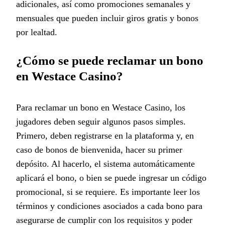
adicionales, así como promociones semanales y
mensuales que pueden incluir giros gratis y bonos
por lealtad.
¿Cómo se puede reclamar un bono
en Westace Casino?
Para reclamar un bono en Westace Casino, los
jugadores deben seguir algunos pasos simples.
Primero, deben registrarse en la plataforma y, en
caso de bonos de bienvenida, hacer su primer
depósito. Al hacerlo, el sistema automáticamente
aplicará el bono, o bien se puede ingresar un código
promocional, si se requiere. Es importante leer los
términos y condiciones asociados a cada bono para
asegurarse de cumplir con los requisitos y poder