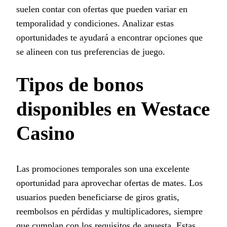
suelen contar con ofertas que pueden variar en
temporalidad y condiciones. Analizar estas
oportunidades te ayudará a encontrar opciones que
se alineen con tus preferencias de juego.
Tipos de bonos
disponibles en Westace
Casino
Las promociones temporales son una excelente
oportunidad para aprovechar ofertas de mates. Los
usuarios pueden beneficiarse de giros gratis,
reembolsos en pérdidas y multiplicadores, siempre
que cumplan con los requisitos de apuesta. Estas