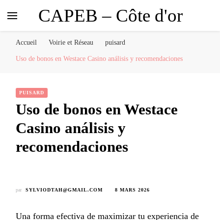
CAPEB – Côte d'or
Accueil
Voirie et Réseau
puisard
Uso de bonos en Westace Casino análisis y recomendaciones
PUISARD
Uso de bonos en Westace
Casino análisis y
recomendaciones
par
SYLVIODTAH@GMAIL.COM
8 MARS 2026
Una forma efectiva de maximizar tu experiencia de