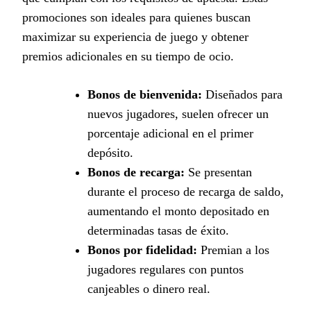
promociones son ideales para quienes buscan
maximizar su experiencia de juego y obtener
premios adicionales en su tiempo de ocio.
Bonos de bienvenida:
Diseñados para
nuevos jugadores, suelen ofrecer un
porcentaje adicional en el primer
depósito.
Bonos de recarga:
Se presentan
durante el proceso de recarga de saldo,
aumentando el monto depositado en
determinadas tasas de éxito.
Bonos por fidelidad:
Premian a los
jugadores regulares con puntos
canjeables o dinero real.