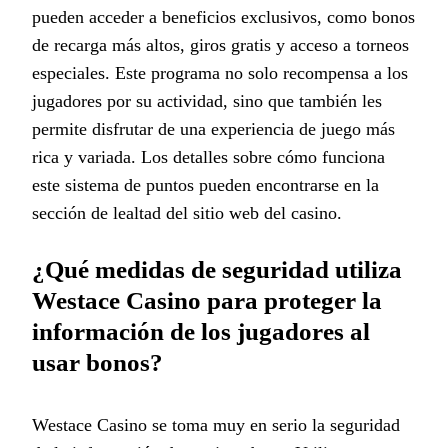
pueden acceder a beneficios exclusivos, como bonos
de recarga más altos, giros gratis y acceso a torneos
especiales. Este programa no solo recompensa a los
jugadores por su actividad, sino que también les
permite disfrutar de una experiencia de juego más
rica y variada. Los detalles sobre cómo funciona
este sistema de puntos pueden encontrarse en la
sección de lealtad del sitio web del casino.
¿Qué medidas de seguridad utiliza
Westace Casino para proteger la
información de los jugadores al
usar bonos?
Westace Casino se toma muy en serio la seguridad