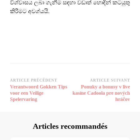
විශ්වාසය ලබා ගැනීම සඳහා වඩාත් හොඳින් කටයුතු
කිරීමට අවශ්යයි.
Navigation
ARTICLE PRÉCÉDENT
ARTICLE SUIVANT
Verantwoord Gokken Tips
Ponuky a bonusy v live
d’article
voor een Veilige
kasíne Cadoola pre nových
Spelervaring
hráčov
Articles recommandés