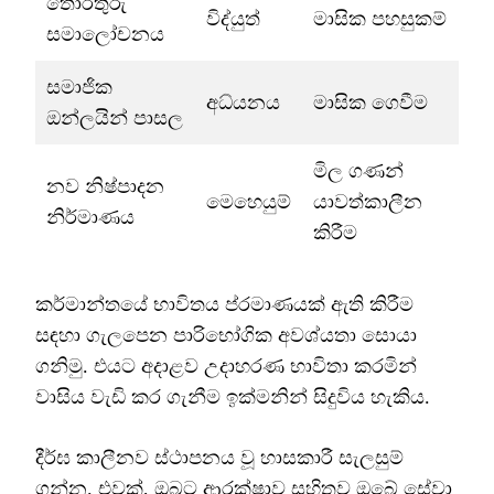
තොරතුරු
විද්යුත්
මාසික පහසුකම්
සමාලෝචනය
සමාජික
අධ්යනය
මාසික ගෙවීම
ඔන්ලයින් පාසල
මිල ගණන්
නව නිෂ්පාදන
මෙහෙයුම්
යාවත්කාලීන
නිර්මාණය
කිරීම
කර්මාන්තයේ භාවිතය ප්රමාණයක් ඇති කිරීම
සඳහා ගැලපෙන පාරිභෝගික අවශ්යතා සොයා
ගනිමු. එයට අදාළව උදාහරණ භාවිතා කරමින්
වාසිය වැඩි කර ගැනීම ඉක්මනින් සිදුවිය හැකිය.
දීර්ඝ කාලීනව ස්ථාපනය වූ හාසකාරී සැලසුම්
ගන්න. එවක්, ඔබට ආරක්ෂාව සහිතව ඔබේ සේවා