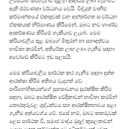
උපයෝගී කරගැනීම තුළින් ආදායම් ලබා ගැනීමට
ඇති ප්රවණතා වර්ධනය වෙයි. විද්යුත් වානිජ
කර්මාන්තයේ එකතුවක් වන අන්තර්ගත සංවර්ධන
ඒකකයක් නිර්මාණය කිරීමෙන්, ඔබට නව භාණ්ඩ
ආකර්ෂණය කිරීමේ හැකියාව ලැබේ. මෙම
ක්රියාවලිය තුළ ඔබගේ මිතුරන් හා සහෘදත්වය
භාවිතා කරමින්, අතිරේක ලාභ ලබා ගැනීම සඳහා
අවෝඩේ කිරීමට ඉඩ සලසයි.
මෙම ක්රියාවලිය සාර්ථක කර ගැනීම සඳහා දත්ත
ආරක්ෂා කිරීම අතිශය වැදගත් වේ.
පාරිභෝගිකයන්ගේ සුභසාධනය සුරක්ෂිත කිරීම
සඳහා, ඔබට ආරක්ෂිත වේදිකාවන් භාවිතා කරමින්
තොරතුරුවල ශුද්ධත්වය සහ ආරක්ෂිතභාවය සළා
ගැනීම අත්යවශ්ය වේ. එසේ නම්, ඔබට කතරුවක්
ලෙස සාර්ථක වී, සමාජ මාද්ය මුදල් කුසලතාවන්