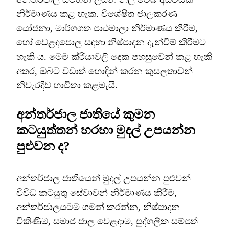
නිර්මාණය කළ හැක. විශේෂිත ජාලකරණ
යෝජනා, මාර්ගගත පාඨමාලා නිර්මාණය කිරීම,
හෝ වෙළඳපොල සඳහා නිෂ්පාදන දැන්වීම් කිරීමට
හැකි ය. මෙම ක්රියාවලි දෙක පහසුවෙන් කළ හැකි
අතර, ඔබට වඩාත් හොඳින් කරන කුසලතාවන්
නිවැරදිව භාවිතා කළමැයි.
අන්තර්ජාල ජාතියේ කුමන
කටයුත්තන් හරහා මුදල් උපයන්න
පුළුවන ද?
අන්තර්ජාල ජාතියෙන් මුදල් උපයන්න පුළුවන්
විවිධ කටයුතු සේවාවන් නිර්මාණය කිරීම,
අන්තර්ජාලයටම ගමන් කරන්න, නිෂ්පාදන
විකිණීම, සමාජ ජාල වෙළඳාම, පුද්ගලික සම්පත්