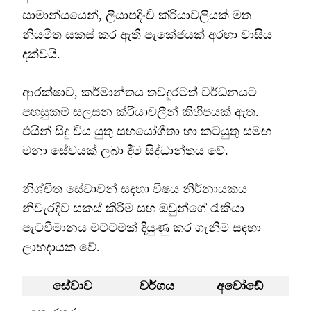
සාමාන්යයෙන්, ලියාපදිංචි ක්රියාවලියක් මත
නියමිත සකස් කර ඇති පැකේජයක් අරභා වාසිය
දක්වයි.
ආරක්ෂාව, කර්මාන්තය තවදුරටත් වර්ධනයට
පහසුකම් සලසන ක්රියාවලීන් කිහිපයක් ඇත.
එයින් සිදු විය යුතු සහයෝගීතා හා කටයුතු සමඟ
මනා සේවයක් ලබා දීම සිද්ධාන්තය වේ.
නිශ්චිත සේවාවන් සඳහා විෂය නිර්නායකය
නිවැරදිව සකස් කිරීම සහ ඔවුන්ගේ රැකියා
පැටවීමානය මට්ටමක් දියුණු කර ගැනීම සඳහා
ලාභදායක වේ.
සේවාව
වර්ගය
අවෝඩේ