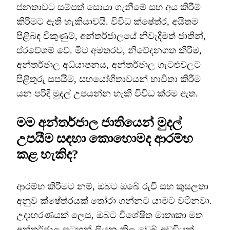
ජනතාවට සම්පත් සොයා ගැනීමේ සහ අය කිරීම්
කිරීමට ඇති හැකියාවයි. විවිධ ක්ෂේත්ර, අයිතම
පිළිබඳ විකුණුම්, අන්තර්ජාලයේ නිවැදීමත් ජාතින්,
ප්රවේශම් වේ. මීට අමතරව, නිවේදනගත කිරීම,
අන්තර්ජාල අධ්යාපනය, අන්තර්ජාල ගැටළුවලට
පිළිතුරු සපයීම, සහයෝගිතාවයන් භාවිතා කිරීම
යන පරිදි මුදල් උපයන්න හැකි විවිධ ක්රම ඇත.
මම අන්තර්ජාල ජාතියෙන් මුදල්
උපයීම සඳහා කොහොමද ආරම්භ
කළ හැකිද?
ආරම්භ කිරීමට නම්, ඔබට ඔබේ රුචී සහ කුසලතා
අනුව ක්ෂේත්රයක් තෝරා ගන්නට යාමට වටිනවා.
උදාහරණයක් ලෙස, ඔබට විශේෂිත මාතෘකා මත
අන්තර්ජාල සටහන් ලියන නිල වෙබ් අඩවියක්