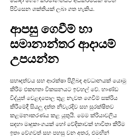
යොදා ගෙන කර්මාන්තයට අධිකර්මයක් වෙත
පිවිසෙන ශක්තියක් ලබා ගත හැකිය.
ආපසු ගෙවීම් හා
සමානාන්තර ආදායම්
උපයන්න
සහෘදත්වය සහ ආරක්ෂා පිළිබඳ අවධානයක් යොමු
කිරීම එකඟතා විකසනයට ඉවහල් වේ. භාණ්ඩ
විද්යුත් වෙළඳපොල තුළ නැවත ගෙවීම් සක්රිය
කිරීමේදී සියලු දත්ත නිවැරදිව සහ සුරක්ෂිතව
කළමනාකරණය කළ යුතුයි. මෙම ක්රියාවලිය
සඳහා මෘදුකාංගයක් හෝ වේදිකාවක් භාවිතා කිරීම
ඉතා වේගවත් සහ පහසු වන අතර, එමඟින්