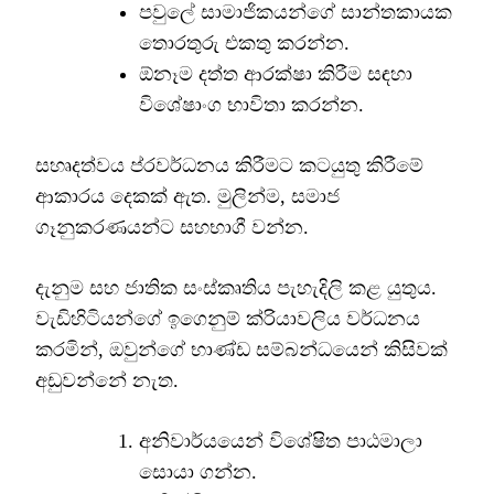
පවුලේ සාමාජිකයන්ගේ සාන්තකායක
තොරතුරු එකතු කරන්න.
ඕනෑම දත්ත ආරක්ෂා කිරීම සඳහා
විශේෂාංග භාවිතා කරන්න.
සහෘදත්වය ප්රවර්ධනය කිරීමට කටයුතු කිරීමේ
ආකාරය දෙකක් ඇත. මුලින්ම, සමාජ
ගෑනුකරණයන්ට සහභාගී වන්න.
දැනුම සහ ජාතික සංස්කෘතිය පැහැදිලි කළ යුතුය.
වැඩිහිටියන්ගේ ඉගෙනුම් ක්රියාවලිය වර්ධනය
කරමින්, ඔවුන්ගේ භාණ්ඩ සම්බන්ධයෙන් කිසිවක්
අඩුවන්නේ නැත.
අනිවාර්යයෙන් විශේෂිත පාඨමාලා
සොයා ගන්න.