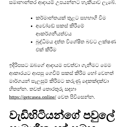
සමානාන්තර ආදායම් උපයන්නට හැකියාව ලැබේ.
කර්මාන්තයක් තුළට සහභාගි වීම
අවෝඩේ සකස් කිරීමේ
ආකර්ශනීයත්වය
බුද්ධිමය දත්ත විශේෂිත බවට ලක්ෂණ
එක් කිරීම
ඉදිරිපසට ඔබගේ ආදායම පවත්වා ගැනීමට මෙම
ආකාරයට ආපසු ගෙවීම් සකස් කිරීම හෝ වෙනත්
මාර්ගයන් සැලසුම් කිරීමට කරුණු දෙකක්දක්වා
හිතන්න. තවත් තොරතුරු සඳහා
https://getcasea.online/
වෙත පිවිසෙන්න.
වැඩිහිටියන්ගේ පවුලේ