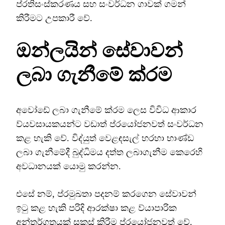
ප්රතිසංස්කරණය සහ සංවර්ධන ගාවක් ගමන්
කිරීමට උපකාරී වේ.
ඔන්ලයින් සේවාවන්
ලබා ගැනීමේ ක්රම
අවෝඩේ ලබා ගැනීමේ ක්රම ලෙස විවිධ ආකාර
ව්යවසායකයන්ට වඩාත් ප්රයෝජනවත් සංවර්ධන
කළ හැකි වේ. විද්යුත් වෙළඳසැල් හරහා භාණ්ඩ
ලබා ගැනීමේදී බුද්ධිමය දත්ත ලබාගැනීම කෙරෙහි
අවධානයක් යොමු කරන්න.
එසේ නම්, ප්රමුඛතා පදනම් කරගෙන සේවාවන්
ඉටු කළ හැකි පරිදි ආරක්ෂා කළ ව්යාපාරික
අන්තර්ගතයක් සකස් කිරීම ප්රයෝජනවත් වේ.