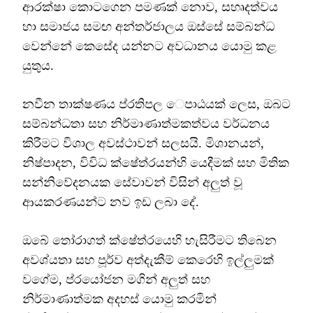
ආරක්ෂා කොටගෙන පමණක් නොව, සහෘදත්වය
හා සමාජය සමඟ අන්තර්ජාලය ඔස්සේ සම්බන්ධ
වෙන්නේ කෙසේද යන්නට අවධානය යොමු කළ
යුතුය.
නවීන තාක්ෂණය ප්රතිපල ෙපාඨයක් ලෙස, ඔබට
සම්බන්ධතා සහ නිර්මාණාත්මකත්වය වර්ධනය
කිරීමට විශාල අවස්ථාවන් සලසයි. මිශානයන්,
නිෂ්පාදන, විවිධ ක්ෂේත්රයන්හි යෙදීමක් සහ මිතික
සන්නිවේදනයක සේවාවන් විසින් අලුත් වූ
ආයකරණයන්ට නව ඉඩ ලබා දේ.
ඔබේ තෝරාගත් ක්ෂේත්රයෙහි හැසිරීමට තිබෙන
අවශ්යතා සහ පූර්ව අත්දැකීම් කෙරෙහි ඉල්ලුමක්
වගේම, ප්රයෝජන මගින් අලුත් සහ
නිර්මාණාත්මක අදහස් යොමු කරමින්