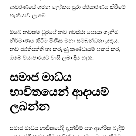
ආවරණයේ ගමන ලෝකය පුරා ප්රසාරණය කිරීමේ
හැකියාව ලැබේ.
ඔබේ නවතම ධූරයේ නව අවස්ථා සොයා ගැනීම
නිර්මාණය කිරීම පිණිස මනා සම්බන්ධතා යුතුය.
නව ප්රතිපත්ති හා කරුණු කණ්ඩායම් සකස් කර,
ඔබේ ව්යාපාරයට වාසි ලබා දිය හැක.
සමාජ මාධ්ය
භාවිතයෙන් ආදායම්
ලබන්න
සමාජ මාධ්ය භාවිතයේදී දැන්වීම් සහ ආශ්රිත බැඳීම්