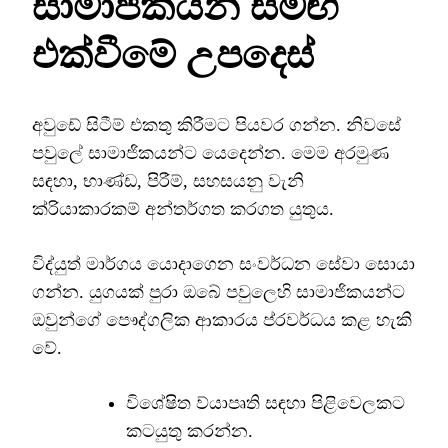
සාමාජිකයන් සමඟ
එක්වීමේ උපදෙස්
අවුඩේ සිටීම් එකතු කිරීමට පියවර ගන්න. නිවසේ
පවුලේ සාමාජිකයන්ට යෙදෙන්න. මෙම අරමුණ
සඳහා, භාණ්ඩ, පිරීම්, සහසයනු වැනි
ක්රියාකාරකම් අන්තර්ගත කරගත යුතුය.
විද්යුත් මාර්ගය යොදාගෙන සංවර්ධන සේවා සොයා
ගන්න. යුගයක් පුරා ඔබේ පවුලෙහි සාමාජිකයන්ට
ඔවුන්ගේ පෞද්ගලික ආකාරය ප්රවර්ධය කළ හැකි
වේ.
විශේෂිත ව්යාපෘති සඳහා පිළිවෙලකට
කටයුතු කරන්න.