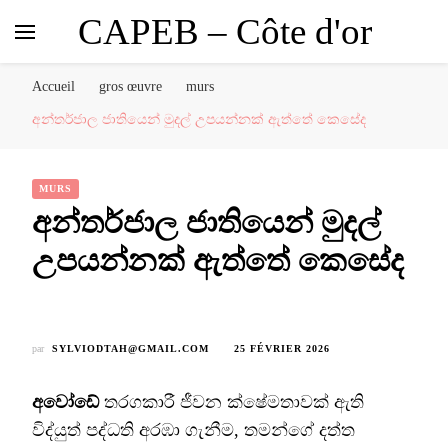
CAPEB – Côte d'or
Accueil
gros œuvre
murs
අන්තර්ජාල ජාතියෙන් මුදල් උපයන්නක් ඇත්තේ කෙසේද
MURS
අන්තර්ජාල ජාතියෙන් මුදල්
උපයන්නක් ඇත්තේ කෙසේද
par
SYLVIODTAH@GMAIL.COM
25 FÉVRIER 2026
අවෝඩේ
තරගකාරී ජීවන ක්ෂේමතාවක් ඇති
විද්යුත් පද්ධති අරඹා ගැනීම, තමන්ගේ දත්ත