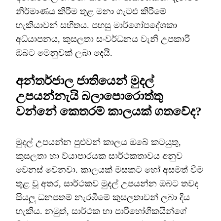
නිර්මාණය කිරීම තුළ මනා ගැටළු කිරීමේ
හැකියාවන් සහිතය. පහසු මාර්ගෝපදේශකා
අධ්යාපනය, කුසලතා සංවර්ධනය වැනි උපකාරි
ඔබට මෙනුවක් ලබා දෙයි.
අන්තර්ජාල ජාතියෙන් මුදල්
උපයන්නැයි බලාපොරොත්තු
වන්නේ කෙතරම් කාලයක් ගතවේද?
මුදල් උපයන්න පුළුවන් කාලය ඔබේ කටයුතු,
කුසලතා හා ව්යාපාරයක සාර්ථකතාවය අනුව
වෙනස් වෙනවා. කාලයක් මසකට හෝ අසමත් වීම
තුළ වූ අතර, සාර්ථකව මුදල් උපයන්න ඔබට තවද
සියලු ධනපතම් නැරඹීමේ කුසලතාවන් ලබා දිය
හැකිය. නමුත්, සාර්ථක හා පාරිභෝගිකයින්ගේ