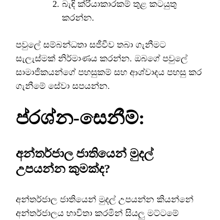
බැඳි ක්රියාකාරකම් තුළ කටයුතු
කරන්න.
පවුලේ සම්බන්ධතා සජීවීව තබා ගැනීමට
සැලැස්මක් නිර්මාණය කරන්න. ඔබගේ පවුලේ
සාමාජිකයන්ගේ පහසුකම් සහ ආශ්වාදය පහසු කර
ගැනීමේ සේවා සපයන්න.
ප්රශ්න-සෙනීම්:
අන්තර්ජාල ජාතියෙන් මුදල්
උපයන්න කුමක්ද?
අන්තර්ජාල ජාතියෙන් මුදල් උපයන්න කියන්නේ
අන්තර්ජාලය භාවිතා කරමින් සියලු මට්ටමේ