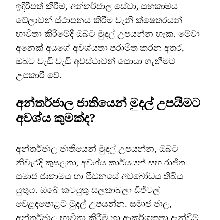
ඉදිරිපත් කිරීම, අන්තර්ජාල සේවා, සහකාමය
වේලාවන් ස්ථාපනය කිරීම වැනි ක්ෂෙතරයන්
භාවිතා කිරීමේදී ඔබට මුදල් උපයන්න හැක. මේවා
අනෙක් අයගේ අවශ්යතා පරාමිත කරන අතර,
ඔබට වැඩි වැඩි අවස්ථාවන් සොයා ගැනීමට
උපකාරී වේ.
අන්තර්ජාල ජාතියෙන් මුදල් උපයීමට
අවශ්ය කුමක්ද?
අන්තර්ජාල ජාතියෙන් මුදල් උපයන්න, ඔබට
නිවැරදි කුසලතා, අවශ්ය කාර්යයන් සහ රාජිත
සමාජ ජාතාමය හා පීඩනයේ අවබෝධය තිබිය
යුතුය. ඔබේ කටයුතු සලකාබලා ඩිජිටල්
වෙළඳපොළට මුදල් උපයන්න. සමාජ ජාල,
අන්තර්ජාල භාවිතා කිරීම හා ආකර්ශකතා දැන්වීම්