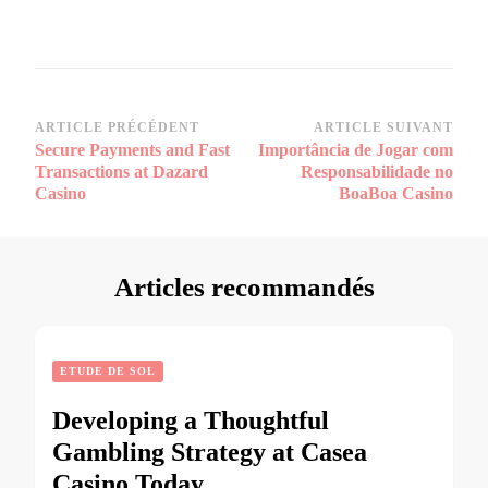
Navigation
ARTICLE PRÉCÉDENT
ARTICLE SUIVANT
Secure Payments and Fast
Importância de Jogar com
d’article
Transactions at Dazard
Responsabilidade no
Casino
BoaBoa Casino
Articles recommandés
ETUDE DE SOL
Developing a Thoughtful
Gambling Strategy at Casea
Casino Today