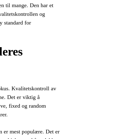
n til mange. Den har et
valitetskontrollen og
y standard for
deres
okus. Kvalitetskontroll av
ne. Det er viktig å
sive, fixed og random
rer.
som er mest populære. Det er