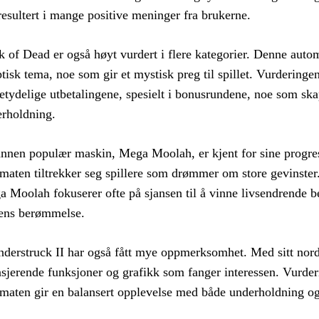
resultert i mange positive meninger fra brukerne.
 of Dead er også høyt vurdert i flere kategorier. Denne auto
tisk tema, noe som gir et mystisk preg til spillet. Vurderinge
etydelige utbetalingene, spesielt i bonusrundene, noe som sk
rholdning.
nnen populær maskin, Mega Moolah, er kjent for sine progre
maten tiltrekker seg spillere som drømmer om store gevinster
 Moolah fokuserer ofte på sjansen til å vinne livsendrende be
dens berømmelse.
derstruck II har også fått mye oppmerksomhet. Med sitt nor
sjerende funksjoner og grafikk som fanger interessen. Vurder
maten gir en balansert opplevelse med både underholdning og