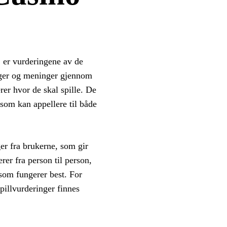
, er vurderingene av de
inger og meninger gjennom
er hvor de skal spille. De
 som kan appellere til både
ger fra brukerne, som gir
er fra person til person,
 som fungerer best. For
spillvurderinger finnes