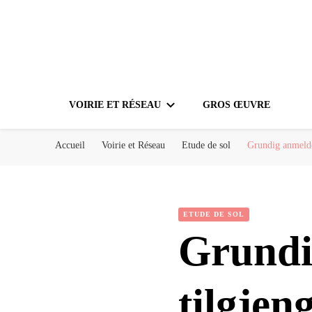
VOIRIE ET RÉSEAU
GROS ŒUVRE
Accueil
Voirie et Réseau
Etude de sol
Grundig anmeldel
ETUDE DE SOL
Grundig
tilgjen