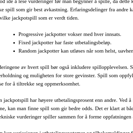
od idé å lese vurderinger før man begynner å spille, da dette
ke spill som gir best avkastning. Erfaringsdelinger fra andre 
vilke jackpotspill som er verdt tiden.
Progressive jackpotter vokser med hver innsats.
Fixed jackpotter har faste utbetalingsbeløp.
Random jackpotter kan utløses når som helst, uavhen
eringene av hvert spill bør også inkludere spillopplevelsen. Sp
rholdning og muligheten for store gevinster. Spill som oppfyl
se for å tiltrekke seg oppmerksomhet.
 jackpotspill har høyere utbetalingsprosent enn andre. Ved 
ene, kan man finne spill som gir bedre odds. Det er klart at båd
ekniske vurderinger spiller sammen for å forme oppfatningen a
m kan variasjonen i utbetalingssystemer og tilbakemeldinger f