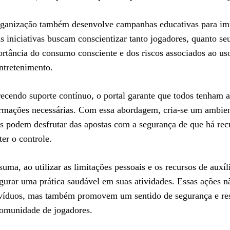
ganização também desenvolve campanhas educativas para im
s iniciativas buscam conscientizar tanto jogadores, quanto seu
rtância do consumo consciente e dos riscos associados ao us
ntretenimento.
ecendo suporte contínuo, o portal garante que todos tenham a
rmações necessárias. Com essa abordagem, cria-se um ambien
s podem desfrutar das apostas com a segurança de que há rec
er o controle.
uma, ao utilizar as limitações pessoais e os recursos de auxí
gurar uma prática saudável em suas atividades. Essas ações 
víduos, mas também promovem um sentido de segurança e res
omunidade de jogadores.