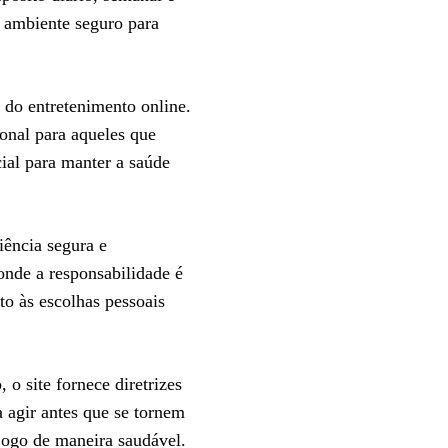
 ambiente seguro para
 do entretenimento online.
ional para aqueles que
ial para manter a saúde
iência segura e
onde a responsabilidade é
to às escolhas pessoais
o site fornece diretrizes
a agir antes que se tornem
jogo de maneira saudável.