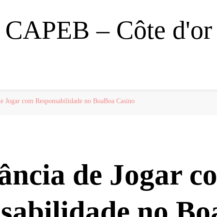
CAPEB – Côte d'or
de Jogar com Responsabilidade no BoaBoa Casino
ância de Jogar c
sabilidade no B