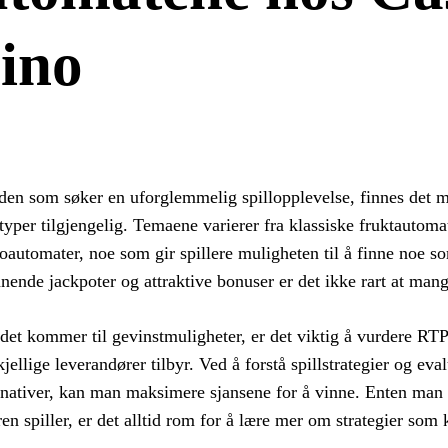
sino
den som søker en uforglemmelig spillopplevelse, finnes det 
ltyper tilgjengelig. Temaene varierer fra klassiske fruktautoma
oautomater, noe som gir spillere muligheten til å finne noe 
nende jackpoter og attraktive bonuser er det ikke rart at mange
det kommer til gevinstmuligheter, er det viktig å vurdere RTP
kjellige leverandører tilbyr. Ved å forstå spillstrategier og eva
rnativer, kan man maksimere sjansene for å vinne. Enten man 
ren spiller, er det alltid rom for å lære mer om strategier som 