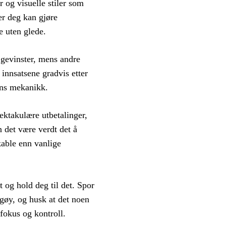
r og visuelle stiler som
er deg kan gjøre
e uten glede.
 gevinster, mens andre
innsatsene gradvis etter
ens mekanikk.
pektakulære utbetalinger,
n det være verdt det å
kable enn vanlige
tt og hold deg til det. Spor
 gøy, og husk at det noen
fokus og kontroll.