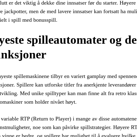
slutt er det viktig å dekke dine innsatser før du starter. Høyer
re jackpotter, men de med lavere innsatser kan fortsatt ha mul
ielt i spill med bonusspill.
yeste spilleautomater og de
unksjoner
yeste spillemaskinene tilbyr en variert gamplay med spennen
sjoner. Spillere kan utforske titler fra anerkjente leverandører 
tvikling. Med unike spilltyper kan man finne alt fra retro kla
omaskiner som holder nivået høyt.
variable RTP (Return to Player) i mange av disse automatene g
nstmuligheter, noe som kan påvirke spillstrategier. Høyere R
å vinne er bedre, og spillere har mulighet til å evaluere hvil