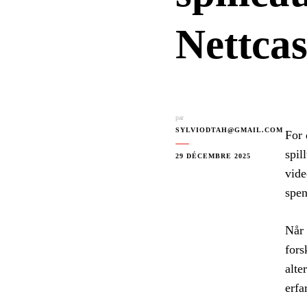
Nettca
par
SYLVIODTAH@GMAIL.COM
For 
spil
29 DÉCEMBRE 2025
vide
spen
Når 
fors
alte
erfa