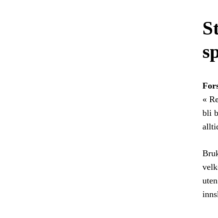
S
s
For
« Re
bli 
allt
Bru
velk
uten
inns