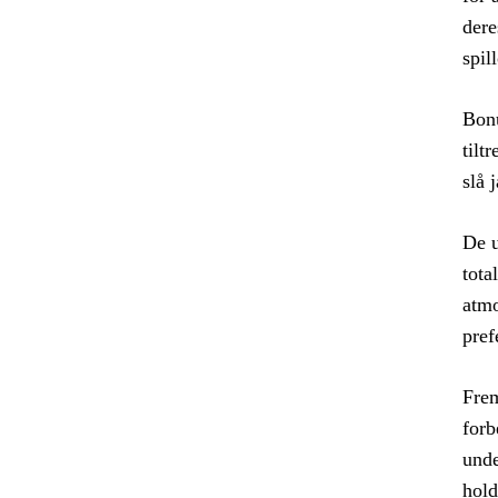
dere
spil
Bonu
tilt
slå 
De u
tota
atmo
pref
Frem
forb
unde
hold