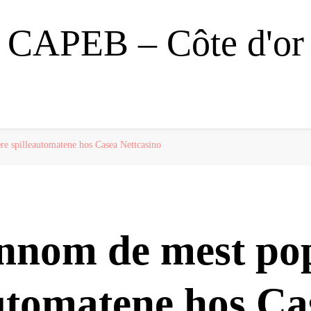
CAPEB – Côte d'or
e spilleautomatene hos Casea Nettcasino
ennom de mest po
automatene hos Ca