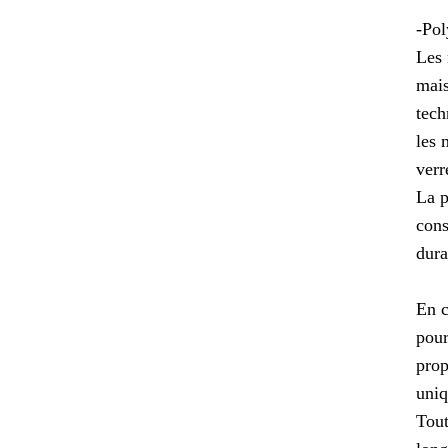
-Pol
Les 
mais
tech
les 
verr
La p
cons
dura
En c
pour
prop
uniq
Tout