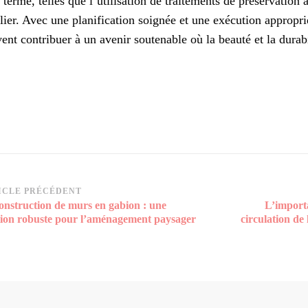
 terme, telles que l’utilisation de traitements de préservation a
lier. Avec une planification soignée et une exécution appropri
ent contribuer à un avenir soutenable où la beauté et la durabi
vigation
ICLE PRÉCÉDENT
onstruction de murs en gabion : une
L’importa
rticle
tion robuste pour l’aménagement paysager
circulation de 