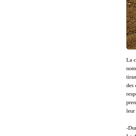
La c
nomb
tira
des 
resp
pren
leur
-Dur