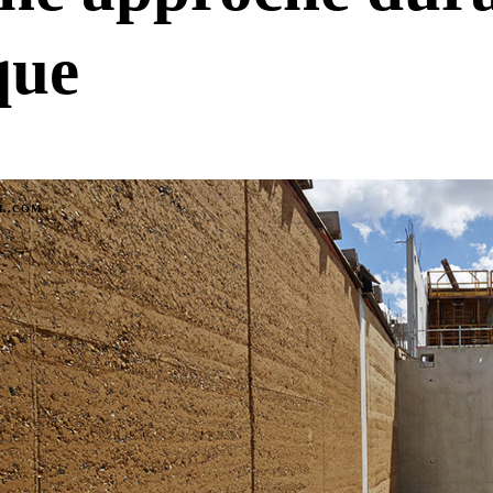
que
IL.COM