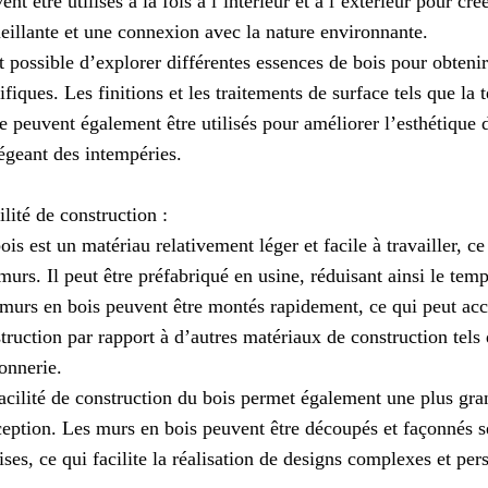
ent être utilisés à la fois à l’intérieur et à l’extérieur pour c
eillante et une connexion avec la nature environnante.
st possible d’explorer différentes essences de bois pour obtenir
ifiques. Les finitions et les traitements de surface tels que la t
e peuvent également être utilisés pour améliorer l’esthétique d
égeant des intempéries.
ilité de construction :
ois est un matériau relativement léger et facile à travailler, ce 
murs. Il peut être préfabriqué en usine, réduisant ainsi le temp
murs en bois peuvent être montés rapidement, ce qui peut accé
truction par rapport à d’autres matériaux de construction tels 
onnerie.
acilité de construction du bois permet également une plus gran
eption. Les murs en bois peuvent être découpés et façonnés se
ises, ce qui facilite la réalisation de designs complexes et per