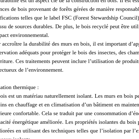
urabilité est un aspect clé de la construction en bois. Il est es
nces de bois provenant de forêts gérées de manière responsab
ifications telles que le label FSC (Forest Stewardship Council)
issu de sources durables. De plus, le bois recyclé peut être uti
pact environnemental.
 accroître la durabilité des murs en bois, il est important d’a
ervation adéquats pour protéger le bois des insectes, des cha
riture. Ces traitements peuvent inclure l’utilisation de produ
ectueux de l’environnement.
lation thermique :
ois est un matériau naturellement isolant. Les murs en bois pe
ins en chauffage et en climatisation d’un bâtiment en mainte
rieure confortable. Cela se traduit par une consommation d’éne
cacité énergétique améliorée. Les propriétés isolantes du bois
iorées en utilisant des techniques telles que l’isolation par l’e