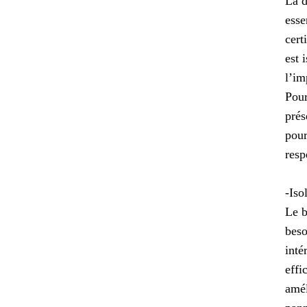
La d
esse
cert
est 
l’im
Pour
prés
pour
resp
-Iso
Le b
beso
inté
effi
amél