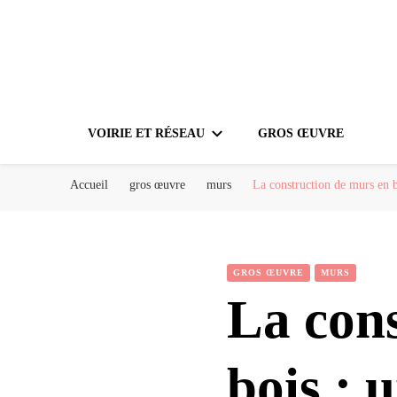
VOIRIE ET RÉSEAU
GROS ŒUVRE
Accueil
gros œuvre
murs
La construction de murs en b
GROS ŒUVRE
MURS
La con
bois : 