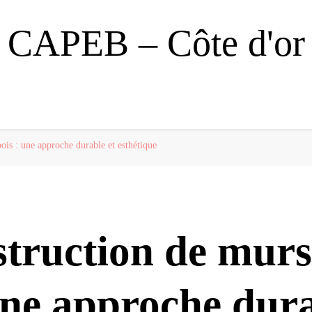
CAPEB – Côte d'or
ois : une approche durable et esthétique
struction de murs
une approche dura