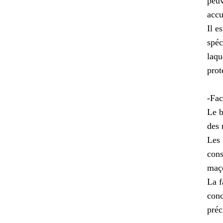
peuv
accu
Il e
spéc
laqu
prot
-Fac
Le b
des 
Les 
cons
maç
La f
conc
préc