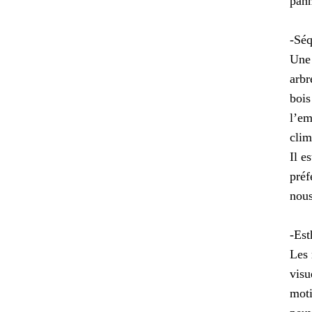
pann
-Séq
Une 
arbr
bois
l’em
clim
Il e
préf
nous
-Est
Les 
visu
moti