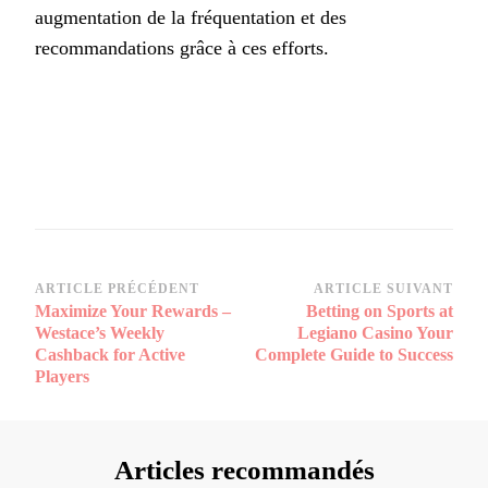
augmentation de la fréquentation et des
recommandations grâce à ces efforts.
Navigation
ARTICLE PRÉCÉDENT
ARTICLE SUIVANT
Maximize Your Rewards –
Betting on Sports at
d’article
Westace’s Weekly
Legiano Casino Your
Cashback for Active
Complete Guide to Success
Players
Articles recommandés