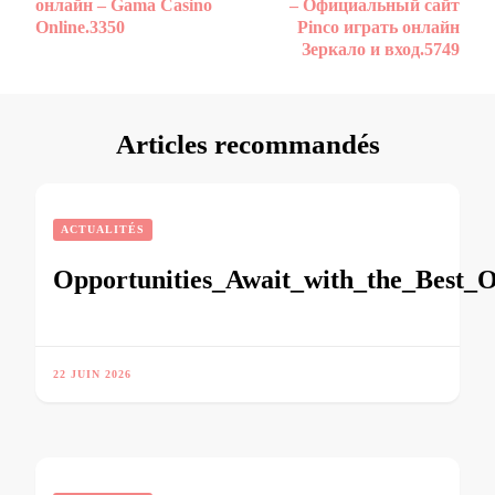
онлайн – Gama Casino
– Официальный сайт
d’article
Online.3350
Pinco играть онлайн
Зеркало и вход.5749
Articles recommandés
ACTUALITÉS
Opportunities_Await_with_the_Best_
22 JUIN 2026