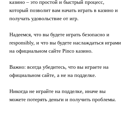
казино – это простой и быстрый процесс,
который позволит вам начать играть в казино и
получать удовольствие от игр.
Надеемся, что вы будете играть безопасно и
responsibly, и что вы будете наслаждаться играми
на официальном сайте Pinco казино.
Важно: всегда убедитесь, что вы играете на
официальном сайте, а не на подделке.
Никогда не играйте на подделке, иначе вы
можете потерять деньги и получить проблемы.