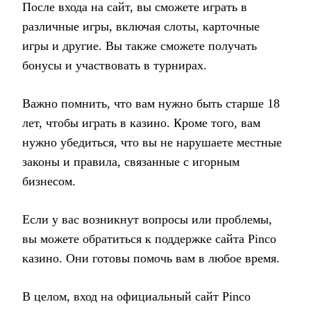
После входа на сайт, вы сможете играть в
различные игры, включая слоты, карточные
игры и другие. Вы также сможете получать
бонусы и участвовать в турнирах.
Важно помнить, что вам нужно быть старше 18
лет, чтобы играть в казино. Кроме того, вам
нужно убедиться, что вы не нарушаете местные
законы и правила, связанные с игорным
бизнесом.
Если у вас возникнут вопросы или проблемы,
вы можете обратиться к поддержке сайта Pinco
казино. Они готовы помочь вам в любое время.
В целом, вход на официальный сайт Pinco