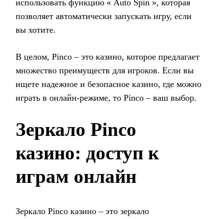
использовать функцию « Auto Spin », которая
позволяет автоматически запускать игру, если
вы хотите.
В целом, Pinco – это казино, которое предлагает
множество преимуществ для игроков. Если вы
ищете надежное и безопасное казино, где можно
играть в онлайн-режиме, то Pinco – ваш выбор.
Зеркало Pinco
казино: доступ к
играм онлайн
Зеркало Pinco казино – это зеркало