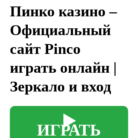
Пинко казино –
Официальный
сайт Pinco
играть онлайн |
Зеркало и вход
▶️
ИГРАТЬ