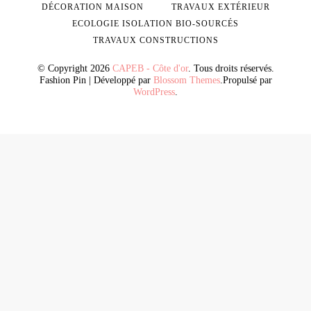
DÉCORATION MAISON
TRAVAUX EXTÉRIEUR
ECOLOGIE ISOLATION BIO-SOURCÉS
TRAVAUX CONSTRUCTIONS
© Copyright 2026
CAPEB - Côte d'or
. Tous droits réservés.
Fashion Pin | Développé par
Blossom Themes
.Propulsé par
WordPress
.