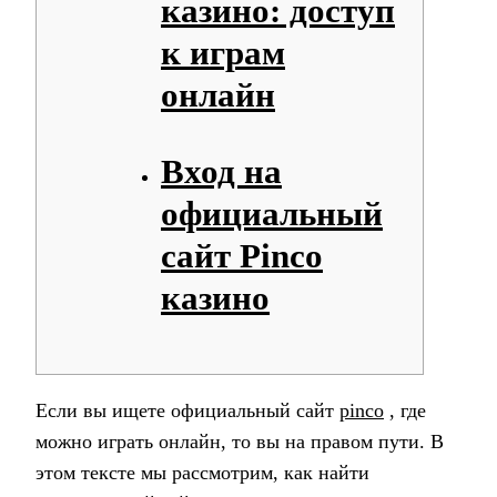
казино: доступ
к играм
онлайн
Вход на
официальный
сайт Pinco
казино
Если вы ищете официальный сайт
pinco
, где
можно играть онлайн, то вы на правом пути. В
этом тексте мы рассмотрим, как найти