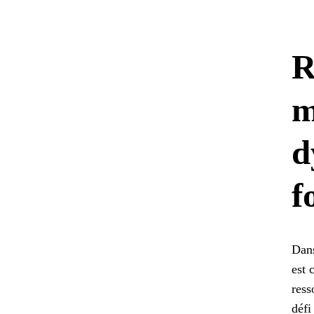
R
m
d
f
Dans
est 
ress
défi