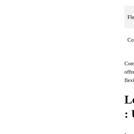
Fle
Co
Comm
offr
flex
L
: