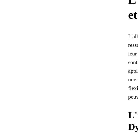
e
L'al
ress
leur
sont
appl
une 
flex
peuv
L'
D