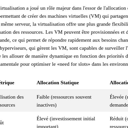
irtualisation a joué un rôle majeur dans l'essor de l'allocatio
ermettant de créer des machines virtuelles (VM) qui partagen
 même serveur, la virtualisation offre une plus grande flexibil
isation des ressources. Les VM peuvent être provisionnées et 
nde, ce qui permet de répondre rapidement aux besoins chang
hyperviseurs, qui gèrent les VM, sont capables de surveiller l'
e les allouer de manière dynamique en fonction des priorités dé
amentale pour optimiser le «need for slots» dans les environn
trique
Allocation Statique
Allocat
lisation des
Faible (ressources souvent
Élevée (r
ssources
inactives)
demande
Élevé (investissement initial
Réduit (
ût
important)
ressourc