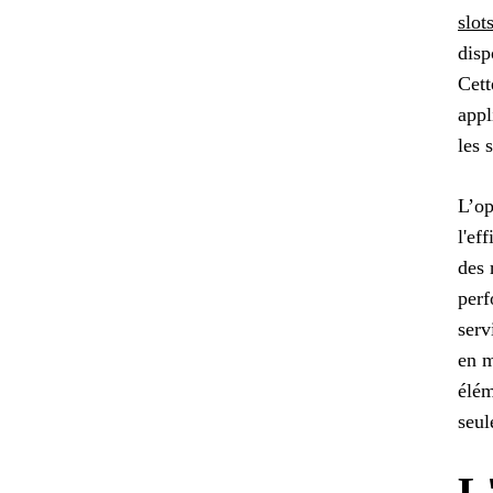
slot
disp
Cett
appl
les 
L’op
l'ef
des 
perf
serv
en m
élém
seul
L