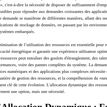
s
», c'est-à-dire la nécessité de disposer de suffisamment d'em
onibles pour répondre aux demandes croissantes des application
e demande se manifeste de différentes manières, allant des s
ications de stockage de données, en passant par les environnem
systèmes embarqués.
timisation de l’utilisation des ressources est essentielle pour 
ficacité énergétique et garantir une expérience utilisateur opt
ressources peut entraîner des goulots d'étranglement, des rale
ormances, voire des pannes complètes du système. La demand
ices numériques et des applications plus complexes nécessite 
atière de gestion des ressources, et la compréhension du «nee
ent clé de cette évolution. L'allocation dynamique des ressou
ement une option, mais une nécessité.
'Allocation Dynamique : 