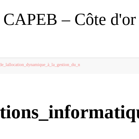
CAPEB – Côte d'or
de_lallocation_dynamique_à_la_gestion_du_n
ations_informati