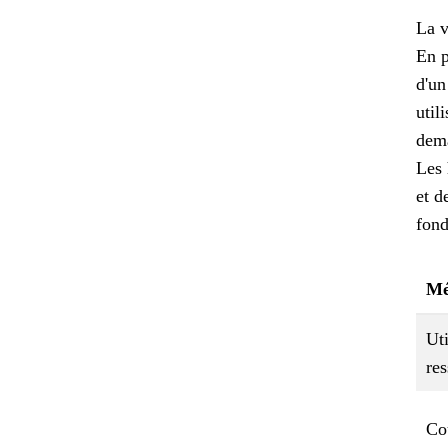
La v
En p
d'un
util
dema
Les 
et d
fond
Mé
Uti
re
Co