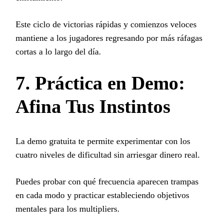
Este ciclo de victorias rápidas y comienzos veloces
mantiene a los jugadores regresando por más ráfagas
cortas a lo largo del día.
7. Práctica en Demo:
Afina Tus Instintos
La demo gratuita te permite experimentar con los
cuatro niveles de dificultad sin arriesgar dinero real.
Puedes probar con qué frecuencia aparecen trampas
en cada modo y practicar estableciendo objetivos
mentales para los multipliers.