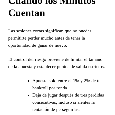
Cuando los Minutos
Cuentan
Las sesiones cortas significan que no puedes
permitirte perder mucho antes de tener la
oportunidad de ganar de nuevo.
El control del riesgo proviene de limitar el tamaño
de la apuesta y establecer puntos de salida estrictos.
Apuesta solo entre el 1% y 2% de tu
bankroll por ronda.
Deja de jugar después de tres pérdidas
consecutivas, incluso si sientes la
tentación de perseguirlas.