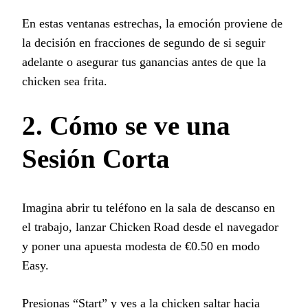
En estas ventanas estrechas, la emoción proviene de
la decisión en fracciones de segundo de si seguir
adelante o asegurar tus ganancias antes de que la
chicken sea frita.
2. Cómo se ve una
Sesión Corta
Imagina abrir tu teléfono en la sala de descanso en
el trabajo, lanzar Chicken Road desde el navegador
y poner una apuesta modesta de €0.50 en modo
Easy.
Presionas “Start” y ves a la chicken saltar hacia