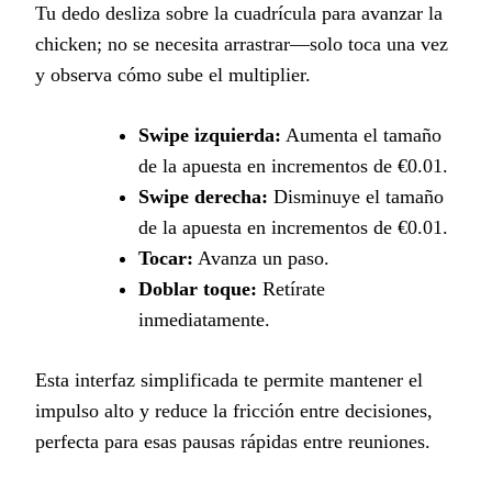
Tu dedo desliza sobre la cuadrícula para avanzar la
chicken; no se necesita arrastrar—solo toca una vez
y observa cómo sube el multiplier.
Swipe izquierda:
Aumenta el tamaño
de la apuesta en incrementos de €0.01.
Swipe derecha:
Disminuye el tamaño
de la apuesta en incrementos de €0.01.
Tocar:
Avanza un paso.
Doblar toque:
Retírate
inmediatamente.
Esta interfaz simplificada te permite mantener el
impulso alto y reduce la fricción entre decisiones,
perfecta para esas pausas rápidas entre reuniones.