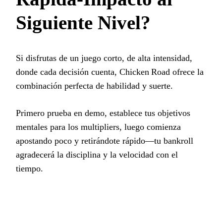
Siguiente Nivel?
Si disfrutas de un juego corto, de alta intensidad,
donde cada decisión cuenta, Chicken Road ofrece la
combinación perfecta de habilidad y suerte.
Primero prueba en demo, establece tus objetivos
mentales para los multipliers, luego comienza
apostando poco y retirándote rápido—tu bankroll
agradecerá la disciplina y la velocidad con el
tiempo.