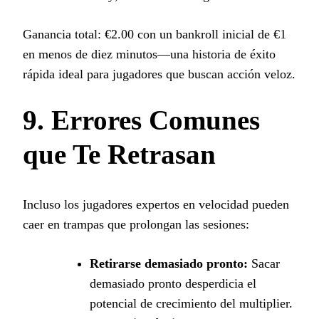
Ganancia total: €2.00 con un bankroll inicial de €1
en menos de diez minutos—una historia de éxito
rápida ideal para jugadores que buscan acción veloz.
9. Errores Comunes
que Te Retrasan
Incluso los jugadores expertos en velocidad pueden
caer en trampas que prolongan las sesiones:
Retirarse demasiado pronto:
Sacar
demasiado pronto desperdicia el
potencial de crecimiento del multiplier.