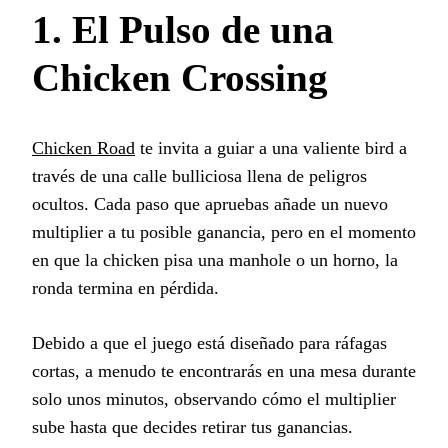
1. El Pulso de una
Chicken Crossing
Chicken Road
te invita a guiar a una valiente bird a
través de una calle bulliciosa llena de peligros
ocultos. Cada paso que apruebas añade un nuevo
multiplier a tu posible ganancia, pero en el momento
en que la chicken pisa una manhole o un horno, la
ronda termina en pérdida.
Debido a que el juego está diseñado para ráfagas
cortas, a menudo te encontrarás en una mesa durante
solo unos minutos, observando cómo el multiplier
sube hasta que decides retirar tus ganancias.