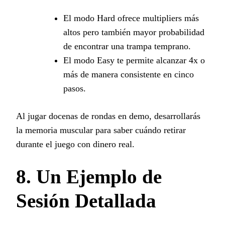
El modo Hard ofrece multipliers más
altos pero también mayor probabilidad
de encontrar una trampa temprano.
El modo Easy te permite alcanzar 4x o
más de manera consistente en cinco
pasos.
Al jugar docenas de rondas en demo, desarrollarás
la memoria muscular para saber cuándo retirar
durante el juego con dinero real.
8. Un Ejemplo de
Sesión Detallada