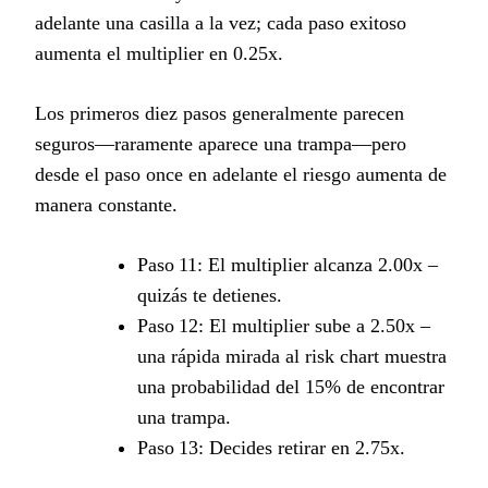
adelante una casilla a la vez; cada paso exitoso
aumenta el multiplier en 0.25x.
Los primeros diez pasos generalmente parecen
seguros—raramente aparece una trampa—pero
desde el paso once en adelante el riesgo aumenta de
manera constante.
Paso 11: El multiplier alcanza 2.00x –
quizás te detienes.
Paso 12: El multiplier sube a 2.50x –
una rápida mirada al risk chart muestra
una probabilidad del 15% de encontrar
una trampa.
Paso 13: Decides retirar en 2.75x.