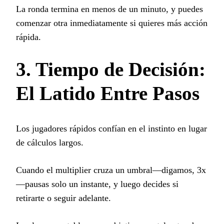
La ronda termina en menos de un minuto, y puedes
comenzar otra inmediatamente si quieres más acción
rápida.
3. Tiempo de Decisión:
El Latido Entre Pasos
Los jugadores rápidos confían en el instinto en lugar
de cálculos largos.
Cuando el multiplier cruza un umbral—digamos, 3x
—pausas solo un instante, y luego decides si
retirarte o seguir adelante.