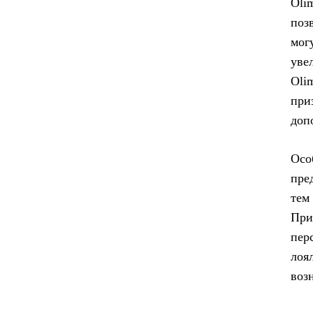
Oli
поз
мог
уве
Oli
при
доп
Осо
пре
тем
При
пер
лоя
воз