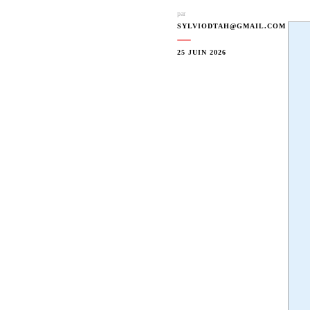
par
SYLVIODTAH@GMAIL.COM
25 JUIN 2026