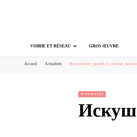
VOIRIE ET RÉSEAU
GROS ŒUVRE
Accueil
Actualités
Искушение_удачей_и_олимп_казино
ACTUALITÉS
Искуше