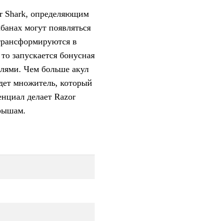
r Shark, определяющим
банах могут появляться
 трансформируются в
 то запускается бонусная
лями. Чем больше акул
удет множитель, который
енциал делает Razor
рышам.