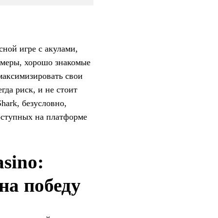
ной игре с акулами,
ймеры, хорошо знакомые
 максимизировать свои
гда риск, и не стоит
hark, безусловно,
оступных на платформе
sino:
на победу