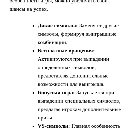
особенности игры, можно увеличить свои
шансы на успех.
Дикие символы:
Заменяют другие
символы, формируя выигрышные
комбинации.
Бесплатные вращения:
Активируются при выпадении
определенных символов,
предоставляя дополнительные
возможности для выигрыша.
Бонусная игра:
Запускается при
выпадении специальных символов,
предлагая игрокам дополнительные
призы.
VS-символы:
Главная особенность