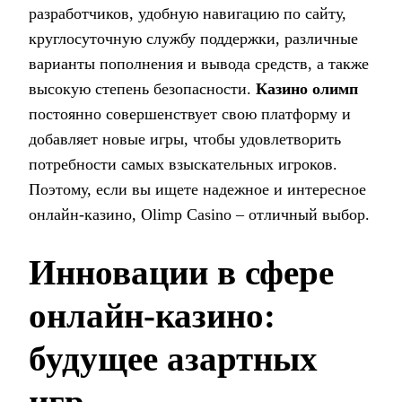
разработчиков, удобную навигацию по сайту,
круглосуточную службу поддержки, различные
варианты пополнения и вывода средств, а также
высокую степень безопасности.
Казино олимп
постоянно совершенствует свою платформу и
добавляет новые игры, чтобы удовлетворить
потребности самых взыскательных игроков.
Поэтому, если вы ищете надежное и интересное
онлайн-казино, Olimp Casino – отличный выбор.
Инновации в сфере
онлайн-казино:
будущее азартных
игр