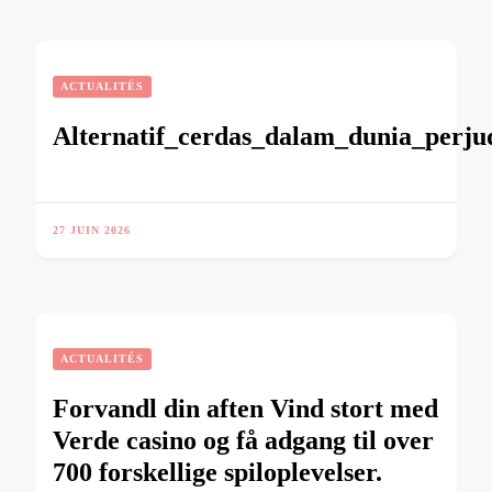
ACTUALITÉS
Alternatif_cerdas_dalam_dunia_perj
27 JUIN 2026
ACTUALITÉS
Forvandl din aften Vind stort med
Verde casino og få adgang til over
700 forskellige spiloplevelser.