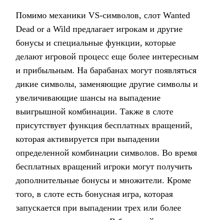
Помимо механики VS-символов, слот Wanted
Dead or a Wild предлагает игрокам и другие
бонусы и специальные функции, которые
делают игровой процесс еще более интересным
и прибыльным. На барабанах могут появляться
дикие символы, заменяющие другие символы и
увеличивающие шансы на выпадение
выигрышной комбинации. Также в слоте
присутствует функция бесплатных вращений,
которая активируется при выпадении
определенной комбинации символов. Во время
бесплатных вращений игроки могут получить
дополнительные бонусы и множители. Кроме
того, в слоте есть бонусная игра, которая
запускается при выпадении трех или более