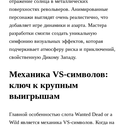
отражение солнца в металлических
поверхностях револьверов. Анимированные
персонажи выглядят очень реалистично, что
добавляет игре динамики и азарта. Мастера
разработки смогли создать уникальную
симфонию визуальных эффектов, которая
подчеркивает атмосферу риска и приключений,
свойственную Дикому Западу.
Механика VS-символов:
ключ к крупным
выигрышам
Главной особенностью слота Wanted Dead or a
Wild является механика VS-символов. Когда на