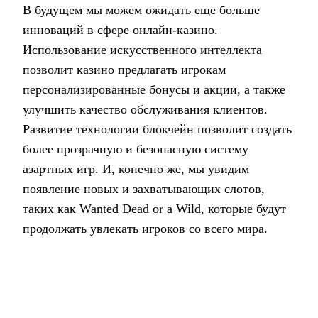
В будущем мы можем ожидать еще больше
инноваций в сфере онлайн-казино.
Использование искусственного интеллекта
позволит казино предлагать игрокам
персонализированные бонусы и акции, а также
улучшить качество обслуживания клиентов.
Развитие технологии блокчейн позволит создать
более прозрачную и безопасную систему
азартных игр. И, конечно же, мы увидим
появление новых и захватывающих слотов,
таких как Wanted Dead or a Wild, которые будут
продолжать увлекать игроков со всего мира.