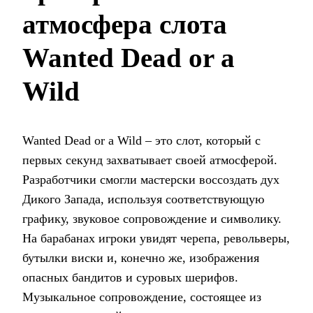
атмосфера слота
Wanted Dead or a
Wild
Wanted Dead or a Wild – это слот, который с
первых секунд захватывает своей атмосферой.
Разработчики смогли мастерски воссоздать дух
Дикого Запада, используя соответствующую
графику, звуковое сопровождение и символику.
На барабанах игроки увидят черепа, револьверы,
бутылки виски и, конечно же, изображения
опасных бандитов и суровых шерифов.
Музыкальное сопровождение, состоящее из