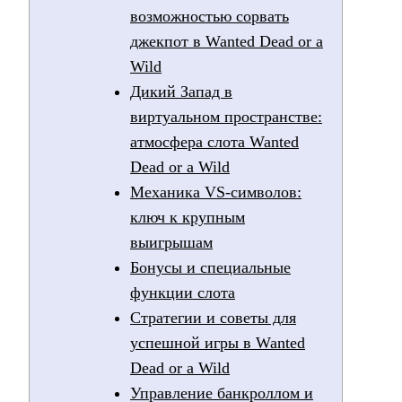
возможностью сорвать
джекпот в Wanted Dead or a
Wild
Дикий Запад в
виртуальном пространстве:
атмосфера слота Wanted
Dead or a Wild
Механика VS-символов:
ключ к крупным
выигрышам
Бонусы и специальные
функции слота
Стратегии и советы для
успешной игры в Wanted
Dead or a Wild
Управление банкроллом и