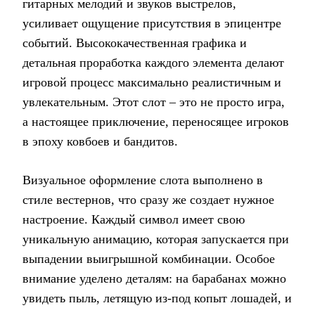
гитарных мелодий и звуков выстрелов,
усиливает ощущение присутствия в эпицентре
событий. Высококачественная графика и
детальная проработка каждого элемента делают
игровой процесс максимально реалистичным и
увлекательным. Этот слот – это не просто игра,
а настоящее приключение, переносящее игроков
в эпоху ковбоев и бандитов.
Визуальное оформление слота выполнено в
стиле вестернов, что сразу же создает нужное
настроение. Каждый символ имеет свою
уникальную анимацию, которая запускается при
выпадении выигрышной комбинации. Особое
внимание уделено деталям: на барабанах можно
увидеть пыль, летящую из-под копыт лошадей, и