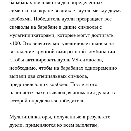
барабанах появляются два определенных
символа, на экране возникает дуэль между двумя
ковбоями. Победитель дуэли превращает все
символы на барабане в дикие символы с
мультипликаторами, которые могут достигать
x100. Это значительно увеличивает шансы на
выпадение крупной выигрышной комбинации.
Чтобы активировать дуэль VS-символов,
необходимо, чтобы на барабанах одновременно
выпали два специальных символа,
представляющих ковбоев. После этого
начинается захватывающая анимация дуэли, в
которой определится победитель.
Мультипликаторы, полученные в результате
дуэли, применяются ко всем выплатам,