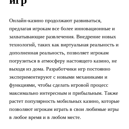
Онлайн-казино продолжают развиваться,
предлагая игрокам все более инновационные и
захватывающие развлечения. Внедрение новых
технологий, таких как виртуальная реальность и
дополненная реальность, позволяет игрокам
погрузиться в атмосферу настоящего казино, не
выходя из дома. Разработчики игр постоянно
экспериментируют с новыми механиками и
функциями, чтобы сделать игровой процесс
максимально интересным и прибыльным. Также
растет популярность мобильных казино, которые
позволяют игрокам играть в свои любимые игры
в любое время и в любом месте.