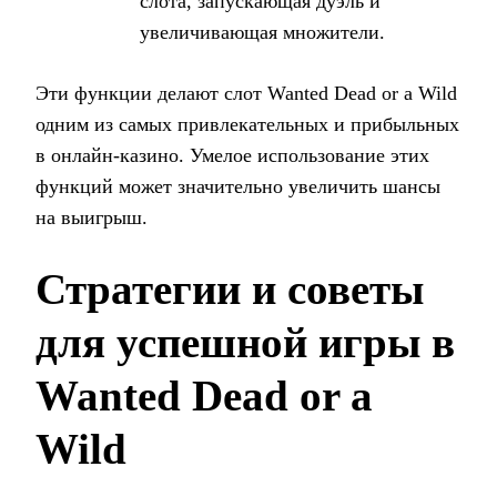
слота, запускающая дуэль и
увеличивающая множители.
Эти функции делают слот Wanted Dead or a Wild
одним из самых привлекательных и прибыльных
в онлайн-казино. Умелое использование этих
функций может значительно увеличить шансы
на выигрыш.
Стратегии и советы
для успешной игры в
Wanted Dead or a
Wild