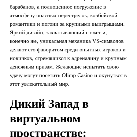
барабанов, а полноценное погружение в
атмосферу опасных перестрелок, ковбойской
романтики и погони за крупными выигрышами.
Яркий дизайн, захватывающий сюжет и,
конечно же, уникальная механика VS-символов
делают его фаворитом среди опытных игроков и
новичков, стремящихся к адреналину и крупным
денежным призам. Желающие испытать свою
удачу могут посетить Olimp Casino и окунуться в
этот увлекательный мир.
Дикий Запад в
виртуальном
пространстве: