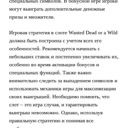
специальных символов. В бонусной игре игроки
могут выиграть дополнительные денежные
призы и множители.
Игровая стратегия в слоте Wanted Dead or a Wild
должна быть построена с учетом всех его
особенностей. Рекомендуется начинать с
небольших ставок и постепенно увеличивать их,
особенно во время активации бонусов и
специальных функций. Также важно
внимательно следить за выпадением символов и
использовать механики игры для максимизации
своих выигрышей. Необходимо помнить, что
слот – это игра случая, и гарантировать
выигрыш невозможно. Однако, используя
правильную стратегию и понимая все