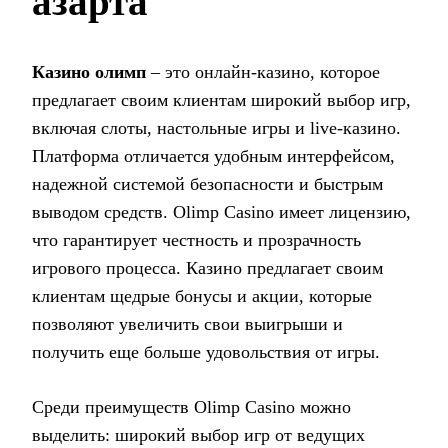
азарта
Казино олимп
– это онлайн-казино, которое
предлагает своим клиентам широкий выбор игр,
включая слоты, настольные игры и live-казино.
Платформа отличается удобным интерфейсом,
надежной системой безопасности и быстрым
выводом средств. Olimp Casino имеет лицензию,
что гарантирует честность и прозрачность
игрового процесса. Казино предлагает своим
клиентам щедрые бонусы и акции, которые
позволяют увеличить свои выигрыши и
получить еще больше удовольствия от игры.
Среди преимуществ Olimp Casino можно
выделить: широкий выбор игр от ведущих