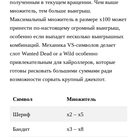
полученным в текущем вращении. Чем выше
множитель, тем больше выигрыш.
Максимальный множитель в размере x100 может
принести по-настоящему огромный выигрыш,
особенно если выпадет несколько выигрышных
комбинаций. Механика VS-символов делает
слот Wanted Dead or a Wild особенно
привлекательным для хайроллеров, которые
готовы рисковать большими суммами ради
возможности сорвать крупный джекпот.
Символ
Множитель
Шериф
x2 – x5
Бандит
x3 – x8