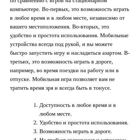
по сравнению с игрой на стационарном
компьютере. Во-первых, это возможность играть
в любое время и в любом месте, независимо от
вашего местоположения. Во-вторых, это
удобство и простота использования. Мобильные
устройства всегда под рукой, и вы можете
быстро запустить игру и насладиться азартом. В-
третьих, это возможность играть в дороге,
например, во время поездки на работу или в
отпуске. Мобильная игра позволяет вам не
тратить время зря и всегда быть в тонусе.
Доступность в любое время и в
любом месте.
Удобство и простота использования.
Возможность играть в дороге.
Не требует скачивания и установки