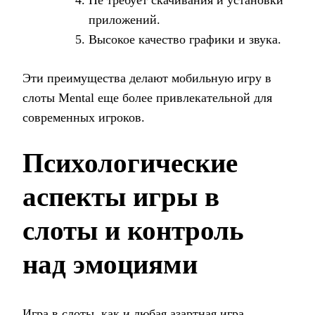
приложений.
Высокое качество графики и звука.
Эти преимущества делают мобильную игру в
слоты Mental еще более привлекательной для
современных игроков.
Психологические
аспекты игры в
слоты и контроль
над эмоциями
Игра в слоты, как и любая азартная игра,