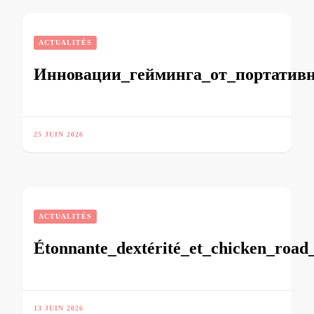
ACTUALITÉS
Инновации_гейминга_от_портатив
25 JUIN 2026
ACTUALITÉS
Étonnante_dextérité_et_chicken_road_
13 JUIN 2026