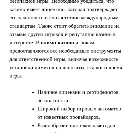
безопасной игры. Необходимо убедиться, что
казино имеет лицензию, которая подтверждает
его законность и соответствие международным
стандартам. Также стоит обратить внимание на
отзывы других игроков и репутацию казино в
интернете. В
олимп казино
игрокам
предоставляются все необходимые инструменты
для ответственной игры, включая возможность
установки лимитов на депозиты, ставки и время
игры.
Наличие лицензии и сертификатов
безопасности.
Широкий выбор игровых автоматов
от известных провайдеров.
Разнообразие платежных методов