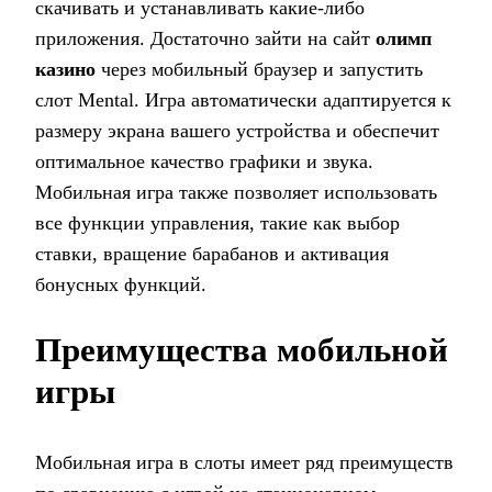
скачивать и устанавливать какие-либо
приложения. Достаточно зайти на сайт
олимп
казино
через мобильный браузер и запустить
слот Mental. Игра автоматически адаптируется к
размеру экрана вашего устройства и обеспечит
оптимальное качество графики и звука.
Мобильная игра также позволяет использовать
все функции управления, такие как выбор
ставки, вращение барабанов и активация
бонусных функций.
Преимущества мобильной
игры
Мобильная игра в слоты имеет ряд преимуществ