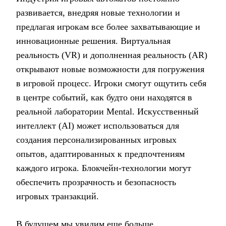
развивается, внедряя новые технологии и
предлагая игрокам все более захватывающие и
инновационные решения. Виртуальная
реальность (VR) и дополненная реальность (AR)
открывают новые возможности для погружения
в игровой процесс. Игроки смогут ощутить себя
в центре событий, как будто они находятся в
реальной лаборатории Mental. Искусственный
интеллект (AI) может использоваться для
создания персонализированных игровых
опытов, адаптированных к предпочтениям
каждого игрока. Блокчейн-технологии могут
обеспечить прозрачность и безопасность
игровых транзакций.
В будущем мы увидим еще больше