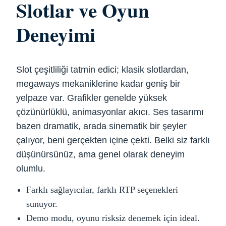
Slotlar ve Oyun
Deneyimi
Slot çeşitliliği tatmin edici; klasik slotlardan,
megaways mekaniklerine kadar geniş bir
yelpaze var. Grafikler genelde yüksek
çözünürlüklü, animasyonlar akıcı. Ses tasarımı
bazen dramatik, arada sinematik bir şeyler
çalıyor, beni gerçekten içine çekti. Belki siz farklı
düşünürsünüz, ama genel olarak deneyim
olumlu.
Farklı sağlayıcılar, farklı RTP seçenekleri
sunuyor.
Demo modu, oyunu risksiz denemek için ideal.