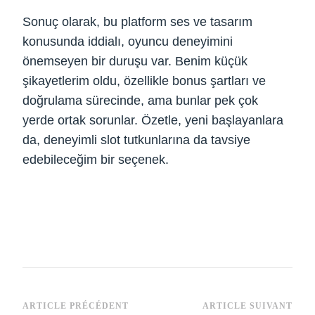
Sonuç olarak, bu platform ses ve tasarım
konusunda iddialı, oyuncu deneyimini
önemseyen bir duruşu var. Benim küçük
şikayetlerim oldu, özellikle bonus şartları ve
doğrulama sürecinde, ama bunlar pek çok
yerde ortak sorunlar. Özetle, yeni başlayanlara
da, deneyimli slot tutkunlarına da tavsiye
edebileceğim bir seçenek.
Navigation
ARTICLE PRÉCÉDENT
ARTICLE SUIVANT