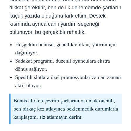
dikkat gerektirir, ben de ilk denememde şartların
küçük yazıda olduğunu fark ettim. Destek
kısmında ayrıca
canlı yardım
seçeneği
bulunuyor, bu gerçek bir rahatlık.
Hoşgeldin bonusu, genellikle ilk üç yatırım için
dağıtılıyor.
Sadakat programı, düzenli oyunculara ekstra
dönüş sağlıyor.
Spesifik slotlara özel promosyonlar zaman zaman
aktif oluyor.
Bonus alırken çevrim şartlarını okumak önemli,
ben birkaç kez atlayınca beklenmedik durumlarla
karşılaştım, siz atlamayın derim.