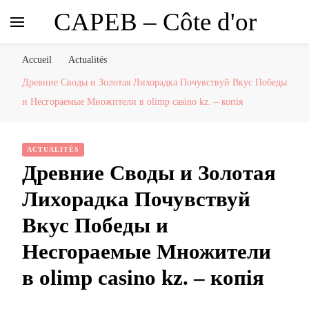
CAPEB – Côte d'or
Accueil
Actualités
Древние Своды и Золотая Лихорадка Почувствуй Вкус Победы
и Несгораемые Множители в olimp casino kz. – копія
ACTUALITÉS
Древние Своды и Золотая
Лихорадка Почувствуй
Вкус Победы и
Несгораемые Множители
в olimp casino kz. – копія