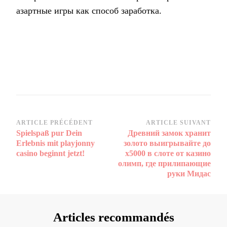
азартные игры как способ заработка.
Navigation
ARTICLE PRÉCÉDENT
ARTICLE SUIVANT
Spielspaß pur Dein
Древний замок хранит
d’article
Erlebnis mit playjonny
золото выигрывайте до
casino beginnt jetzt!
x5000 в слоте от казино
олимп, где прилипающие
руки Мидас
Articles recommandés