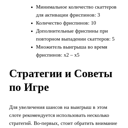
Минимальное количество скаттеров
для активации фриспинов: 3
Количество фриспинов: 10
Дополнительные фриспины при
повторном выпадении скаттеров: 5
Множитель выигрыша во время
фриспинов: x2 – x5
Стратегии и Советы
по Игре
Для увеличения шансов на выигрыш в этом
слоте рекомендуется использовать несколько
стратегий. Во-первых, стоит обратить внимание