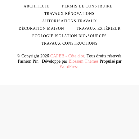
ARCHITECTE
PERMIS DE CONSTRUIRE
TRAVAUX RÉNOVATIONS
AUTORISATIONS TRAVAUX
DÉCORATION MAISON
TRAVAUX EXTÉRIEUR
ECOLOGIE ISOLATION BIO-SOURCÉS
TRAVAUX CONSTRUCTIONS
© Copyright 2026
CAPEB - Côte d'or
. Tous droits réservés.
Fashion Pin | Développé par
Blossom Themes
.Propulsé par
WordPress
.