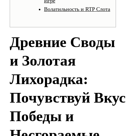
Игре
Волатильность и RTP Слота
Древние Своды
и Золотая
Лихорадка:
Почувствуй Вкус
Победы и
Несгораемые