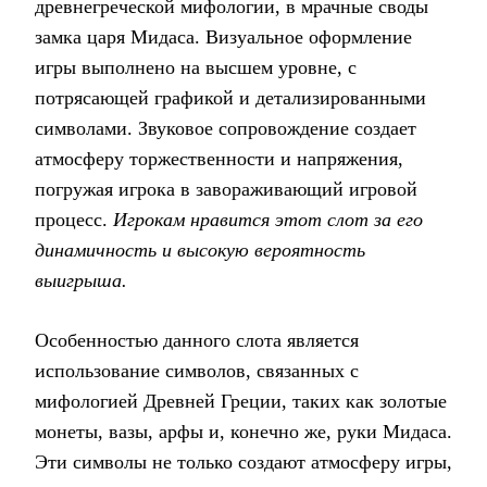
древнегреческой мифологии, в мрачные своды
замка царя Мидаса. Визуальное оформление
игры выполнено на высшем уровне, с
потрясающей графикой и детализированными
символами. Звуковое сопровождение создает
атмосферу торжественности и напряжения,
погружая игрока в завораживающий игровой
процесс.
Игрокам нравится этот слот за его
динамичность и высокую вероятность
выигрыша.
Особенностью данного слота является
использование символов, связанных с
мифологией Древней Греции, таких как золотые
монеты, вазы, арфы и, конечно же, руки Мидаса.
Эти символы не только создают атмосферу игры,