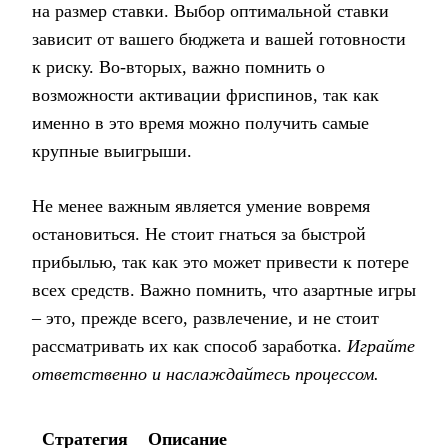
на размер ставки. Выбор оптимальной ставки
зависит от вашего бюджета и вашей готовности
к риску. Во-вторых, важно помнить о
возможности активации фриспинов, так как
именно в это время можно получить самые
крупные выигрыши.
Не менее важным является умение вовремя
остановиться. Не стоит гнаться за быстрой
прибылью, так как это может привести к потере
всех средств. Важно помнить, что азартные игры
– это, прежде всего, развлечение, и не стоит
рассматривать их как способ заработка.
Играйте
ответственно и наслаждайтесь процессом.
Стратегия
Описание