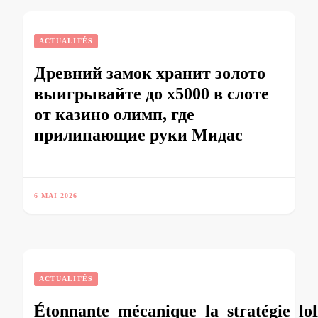
ACTUALITÉS
Древний замок хранит золото
выигрывайте до x5000 в слоте
от казино олимп, где
прилипающие руки Мидас
6 MAI 2026
ACTUALITÉS
Étonnante_mécanique_la_stratégie_lol