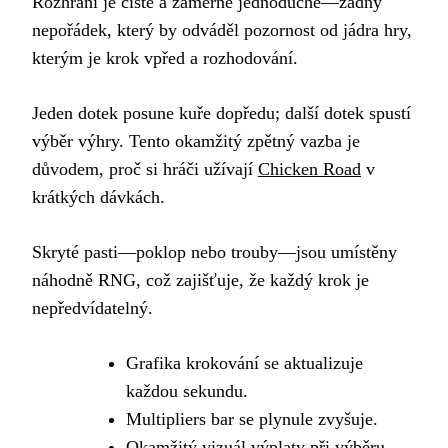
Rozhraní je čisté a záměrně jednoduché—žádný
nepořádek, který by odváděl pozornost od jádra hry,
kterým je krok vpřed a rozhodování.
Jeden dotek posune kuře dopředu; další dotek spustí
výběr výhry. Tento okamžitý zpětný vazba je
důvodem, proč si hráči užívají
Chicken Road
v
krátkých dávkách.
Skryté pasti—poklop nebo trouby—jsou umístěny
náhodně RNG, což zajišťuje, že každý krok je
nepředvídatelný.
Grafika krokování se aktualizuje
každou sekundu.
Multipliers bar se plynule zvyšuje.
Okamžitý vizuál výplaty při výběru