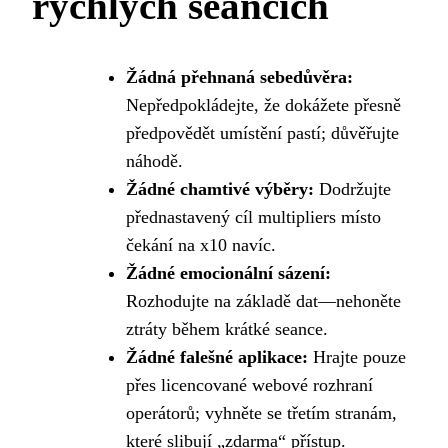
rychlých seancích
Žádná přehnaná sebedůvěra:
Nepředpokládejte, že dokážete přesně
předpovědět umístění pastí; důvěřujte
náhodě.
Žádné chamtivé výběry:
Dodržujte
přednastavený cíl multipliers místo
čekání na x10 navíc.
Žádné emocionální sázení:
Rozhodujte na základě dat—nehoněte
ztráty během krátké seance.
Žádné falešné aplikace:
Hrajte pouze
přes licencované webové rozhraní
operátorů; vyhněte se třetím stranám,
které slibují „zdarma“ přístup.