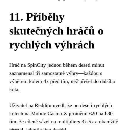
11. Příběhy
skutečných hráčů o
rychlých výhrách
Hráč na SpinCity jednou během deseti minut
zaznamenal tři samostatné výhry—každou s
výběrem kolem 4x před tím, než přešel do dalšího
kola.
Uživatel na Redditu uvedl, že po deseti rychlých
kolech na Mobile Casino X proměnil €20 na €80
tím, že cíleně sázel na multipliers 3x‑5x a okamžitě
přestal, jakmile jich dosáhl.