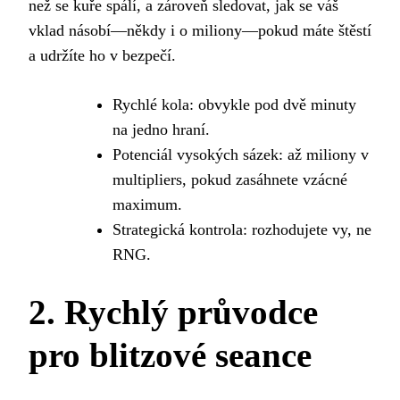
než se kuře spálí, a zároveň sledovat, jak se váš
vklad násobí—někdy i o miliony—pokud máte štěstí
a udržíte ho v bezpečí.
Rychlé kola: obvykle pod dvě minuty
na jedno hraní.
Potenciál vysokých sázek: až miliony v
multipliers, pokud zasáhnete vzácné
maximum.
Strategická kontrola: rozhodujete vy, ne
RNG.
2. Rychlý průvodce
pro blitzové seance