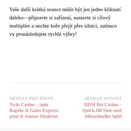
Vaše další krátká seance může být jen jedno kliknutí
daleko—připravte si zařízení, nastavte si cílový
multiplier a nechte kuře přejít přes silnici, zatímco
vy pronásledujete rychlé výhry!
Navigation
ARTICLE PRÉCÉDENT
ARTICLE SUIVANT
Twin Casino – Spin
BDM Bet Casino –
d’article
Rapide & Gains Express
Quick‑Hit Slots und
pour le Joueur Moderne
blitzschnelles Spiel