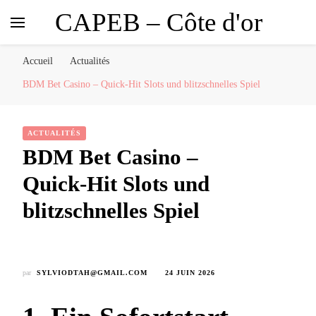
CAPEB – Côte d'or
Accueil
Actualités
BDM Bet Casino – Quick‑Hit Slots und blitzschnelles Spiel
ACTUALITÉS
BDM Bet Casino –
Quick‑Hit Slots und
blitzschnelles Spiel
par
SYLVIODTAH@GMAIL.COM
24 JUIN 2026