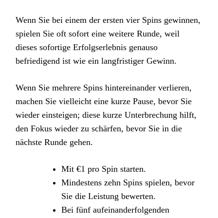
Wenn Sie bei einem der ersten vier Spins gewinnen,
spielen Sie oft sofort eine weitere Runde, weil
dieses sofortige Erfolgserlebnis genauso
befriedigend ist wie ein langfristiger Gewinn.
Wenn Sie mehrere Spins hintereinander verlieren,
machen Sie vielleicht eine kurze Pause, bevor Sie
wieder einsteigen; diese kurze Unterbrechung hilft,
den Fokus wieder zu schärfen, bevor Sie in die
nächste Runde gehen.
Mit €1 pro Spin starten.
Mindestens zehn Spins spielen, bevor
Sie die Leistung bewerten.
Bei fünf aufeinanderfolgenden