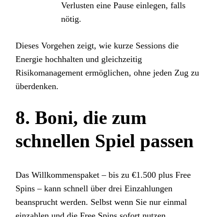
Verlusten eine Pause einlegen, falls
nötig.
Dieses Vorgehen zeigt, wie kurze Sessions die
Energie hochhalten und gleichzeitig
Risikomanagement ermöglichen, ohne jeden Zug zu
überdenken.
8. Boni, die zum
schnellen Spiel passen
Das Willkommenspaket – bis zu €1.500 plus Free
Spins – kann schnell über drei Einzahlungen
beansprucht werden. Selbst wenn Sie nur einmal
einzahlen und die Free Spins sofort nutzen,