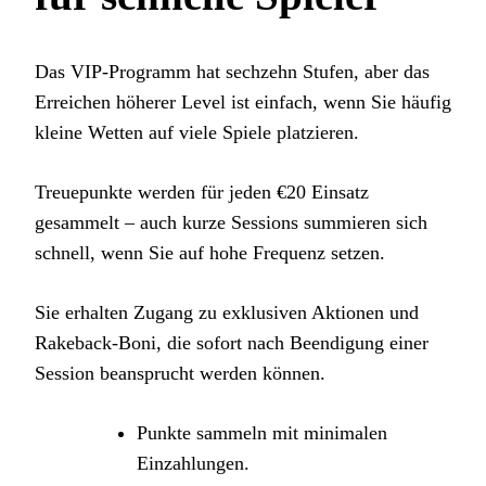
Das VIP-Programm hat sechzehn Stufen, aber das
Erreichen höherer Level ist einfach, wenn Sie häufig
kleine Wetten auf viele Spiele platzieren.
Treuepunkte werden für jeden €20 Einsatz
gesammelt – auch kurze Sessions summieren sich
schnell, wenn Sie auf hohe Frequenz setzen.
Sie erhalten Zugang zu exklusiven Aktionen und
Rakeback-Boni, die sofort nach Beendigung einer
Session beansprucht werden können.
Punkte sammeln mit minimalen
Einzahlungen.