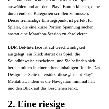
auswählen und auf den „Play“-Button klicken, ohne
durch endlose Kategorien scrollen zu müssen.
Dieser freihändige Einstiegspunkt ist perfekt für
Spieler, die eine kurze Portion Spannung suchen,
anstatt eine Marathon-Session zu absolvieren.
BDM Bet
-Interface ist auf Geschwindigkeit
ausgelegt; ein Klick startet das Spiel, die
Soundhinweise erscheinen, und Sie befinden sich
bereits mitten in einer adrenalinhaltigen Runde. Das
Design der Seite unterstützt diese „Instant Play“-
Mentalität, indem es die Navigation minimal hält
und den Blick auf das Geschehen lenkt.
2. Eine riesige