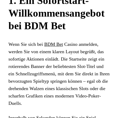
1. Ein Sofortstart-
Willkommensangebot
bei BDM Bet
Wenn Sie sich bei
BDM Bet
Casino anmelden,
werden Sie von einem klaren Layout begrüßt, das
sofortige Aktionen einlädt. Die Startseite zeigt ein
rotierendes Banner der beliebtesten Slot-Titel und
ein Schnellzugriffsmenü, mit dem Sie direkt in Ihren
bevorzugten Spieltyp springen können – egal ob die
drehenden Walzen eines klassischen Slots oder die
scharfen Grafiken eines modernen Video-Poker-
Duells.
Innerhalb von Sekunden können Sie ein Spiel