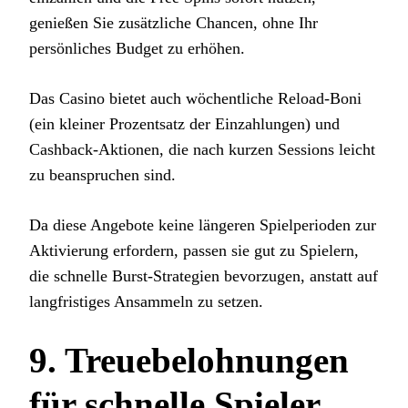
genießen Sie zusätzliche Chancen, ohne Ihr
persönliches Budget zu erhöhen.
Das Casino bietet auch wöchentliche Reload-Boni
(ein kleiner Prozentsatz der Einzahlungen) und
Cashback-Aktionen, die nach kurzen Sessions leicht
zu beanspruchen sind.
Da diese Angebote keine längeren Spielperioden zur
Aktivierung erfordern, passen sie gut zu Spielern,
die schnelle Burst-Strategien bevorzugen, anstatt auf
langfristiges Ansammeln zu setzen.
9. Treuebelohnungen
für schnelle Spieler