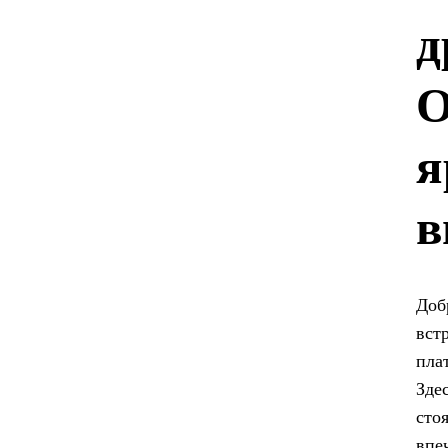
д
О
я
в
Доб
вст
пла
Зде
сто
впе