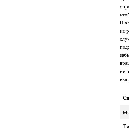
опр
что
Пос
не 
слу
под
заб
вра
не 
вып
Си
Мо
Тр