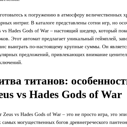
готовьтесь к погружению в атмосферу величественных х
арных интриг. В каталоге представлены сотни игр, но осо
s vs Hades Gods of War – настоящий шедевр, который пок
оков. Этот автомат предлагает уникальный геймплей, з
анс выиграть по-настоящему крупные суммы. Он являетс
улярных предложений, привлекающих внимание ценител
ключений.
итва титанов: особенност
eus vs Hades Gods of War
т Zeus vs Hades Gods of War – это не просто игра, это э
х самых могущественных богов древнегреческого пантеона