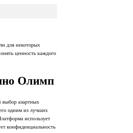
ли для некоторых
понять ценность каждого
ино Олимп
й выбор азартных
 его одним из лучших
 Платформа использует
ует конфиденциальность