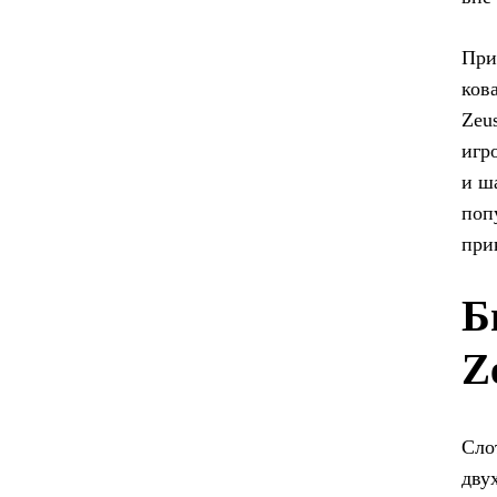
При
ков
Zeu
игр
и ш
поп
при
Б
Z
Сло
дву