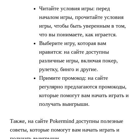
Читайте условия игры: перед
началом игры, прочитайте условия
игры, чтобы быть уверенным в том,
что вы понимаете, как играется.
Выберите игру, которая вам
нравится: на сайте доступны
различные игры, включая покер,
рулетку, бинго и другие.
Примите промокод: на сайте
регулярно предлагаются промокоды,
которые помогут вам начать играть и
получать выигрыши.
Также, на сайте Pokermind доступны полезные
советы, которые помогут вам начать играть и
получать выигрыши.