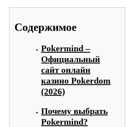
Содержимое
Pokermind –
Официальный
сайт онлайн
казино Pokerdom
(2026)
Почему выбрать
Pokermind?