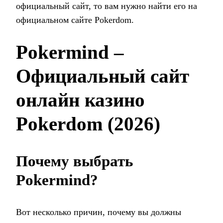
официальный сайт, то вам нужно найти его на
официальном сайте Pokerdom.
Pokermind –
Официальный сайт
онлайн казино
Pokerdom (2026)
Почему выбрать
Pokermind?
Вот несколько причин, почему вы должны