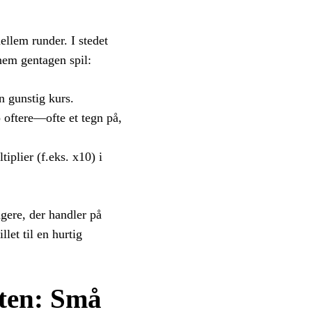
ellem runder. I stedet
nem gentagen spil:
n gunstig kurs.
 oftere—ofte et tegn på,
iplier (f.eks. x10) i
agere, der handler på
et til en hurtig
rten: Små