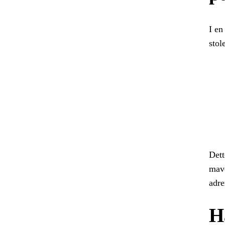
I en
stol
Dett
mave
adre
H