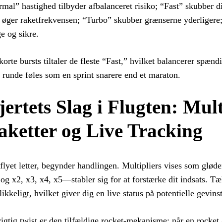
mal” hastighed tilbyder afbalanceret risiko; “Fast” skubber d
øger raketfrekvensen; “Turbo” skubber grænserne yderligere
ge og sikre.
korte bursts tiltaler de fleste “Fast,” hvilket balancerer sp
 runde føles som en sprint snarere end et maraton.
jertets Slag i Flugten: Mult
aketter og Live Tracking
flyet letter, begynder handlingen. Multipliers vises som glø
og x2, x3, x4, x5—stabler sig for at forstærke dit indsats. Tæ
likkeligt, hvilket giver dig en live status på potentielle gevinst
igtig twist er den tilfældige rocket-mekanisme: når en rocket 