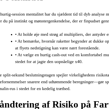
 hurtig‑session mentalitet har du sjældent tid til dyb analyse m
er du på instinkt og mønstergenkendelse, der er finpudset gen
• At holde øje med strøg af multipliers, der antyder e
• At bemærke, hvornår raketter begynder at dukke op
at flyets nedstigning kan være nært forestående.
• At vælge en hurtig cash‑out ved en komfortabel mult
stedet for at jagte den uopnåelige x40.
e split‑sekund beslutningstagen spejler virkelighedens risikot
fornemmelser snarere end udtømmende beregninger—gør spill
nalin‑rus i stedet for en kedelig træthed.
åndtering af Risiko på Fa