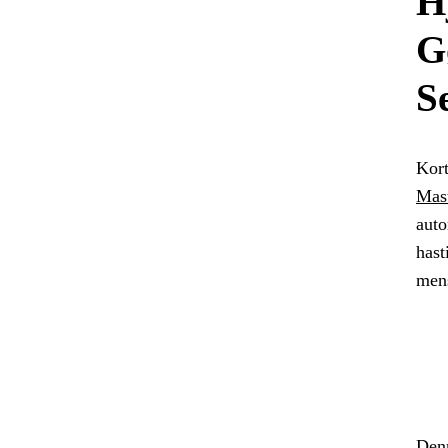
H
G
S
Kort
Mas
auto
hast
mens
Denn