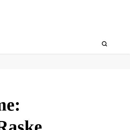
me:
Raske