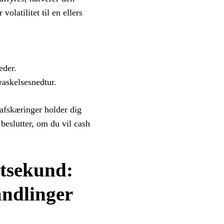
olatilitet til en ellers
eder.
raskelsesnedtur.
tafskæringer holder dig
 beslutter, om du vil cash
itsekund:
andlinger