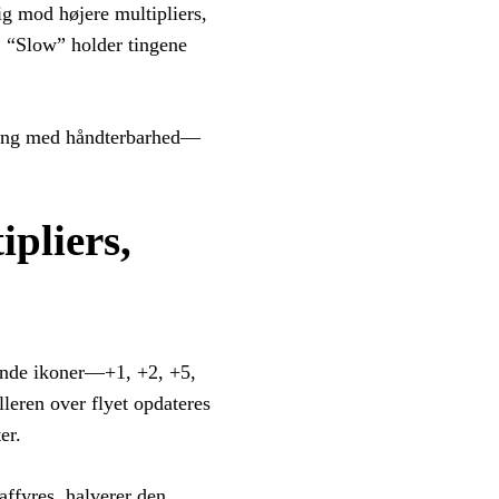
ig mod højere multipliers,
; “Slow” holder tingene
ænding med håndterbarhed—
ipliers,
dende ikoner—+1, +2, +5,
lleren over flyet opdateres
er.
affyres, halverer den