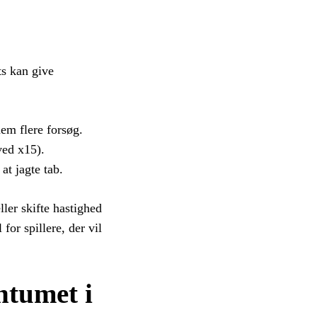
ts kan give
em flere forsøg.
 ved x15).
at jagte tab.
ller skifte hastighed
r spillere, der vil
ntumet i