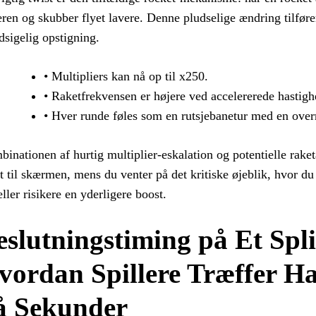
eren og skubber flyet lavere. Denne pludselige ændring tilfører v
dsigelig opstigning.
• Multipliers kan nå op til x250.
• Raketfrekvensen er højere ved accelererede hastigh
• Hver runde føles som en rutsjebanetur med en over
inationen af hurtig multiplier-eskalation og potentielle rake
t til skærmen, mens du venter på det kritiske øjeblik, hvor du
eller risikere en yderligere boost.
eslutningstiming på Et Spl
vordan Spillere Træffer H
å Sekunder