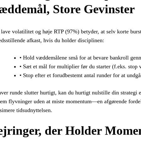
æddemål, Store Gevinster
lave volatilitet og høje RTP (97%) betyder, at selv korte burs
redsstillende afkast, hvis du holder disciplinen:
• Hold væddemålene små for at bevare bankroll genn
• Sæt et mål for multiplier før du starter (f.eks. stop
• Stop efter et forudbestemt antal runder for at undgå 
ver runde slutter hurtigt, kan du hurtigt nulstille din strategi e
em flyvninger uden at miste momentum—en afgørende fordel fo
imere tidsudnyttelsen.
ejringer, der Holder Mome