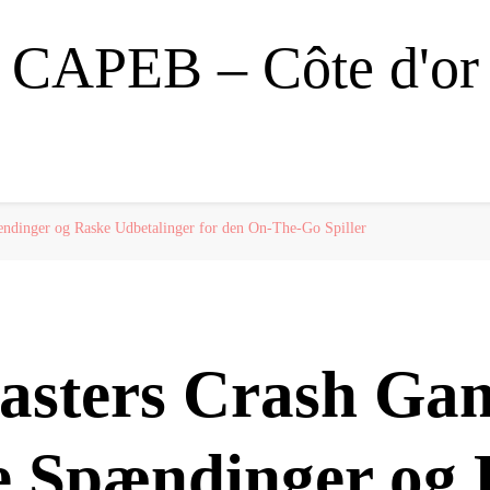
CAPEB – Côte d'or
ndinger og Raske Udbetalinger for den On‑The‑Go Spiller
asters Crash Ga
e Spændinger og 