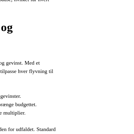
 og
og gevinst. Med et
passe hver flyvning til
gevinster.
prænge budgettet.
e multiplier.
den for udfaldet. Standard