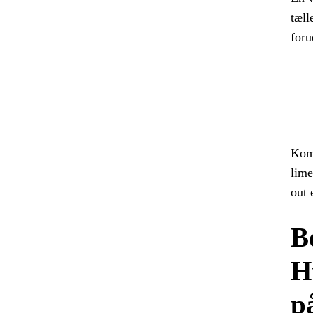
tæll
foru
Komb
lime
out 
B
H
p