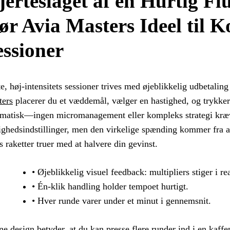
jerteslaget af en Hurtig Fl
ør Avia Masters Ideel til K
essioner
e, høj‑intensitets sessioner trives med øjeblikkelig udbetaling
ters
placerer du et væddemål, vælger en hastighed, og trykker
matisk—ingen micromanagement eller kompleks strategi kræves
ighedsindstillinger, men den virkelige spænding kommer fra at 
 raketter truer med at halvere din gevinst.
• Øjeblikkelig visuel feedback: multipliers stiger i rea
• Én‑klik handling holder tempoet hurtigt.
• Hver runde varer under et minut i gennemsnit.
e design betyder, at du kan presse flere runder ind i en kaffep