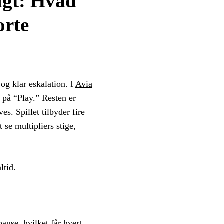
ugt: Hvad
orte
 og klar eskalation. I
Avia
 på “Play.” Resten er
. Spillet tilbyder fire
se multipliers stige,
ltid.
ause, hvilket får hvert