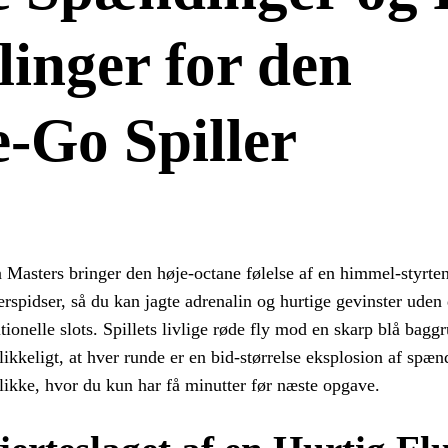
inger for den
‑Go Spiller
 Masters bringer den høje‑octane følelse af en himmel‑styrten
erspidser, så du kan jagte adrenalin og hurtige gevinster uden
itionelle slots. Spillets livlige røde fly mod en skarp blå bagg
likkeligt, at hver runde er en bid‑størrelse eksplosion af spæ
likke, hvor du kun har få minutter før næste opgave.