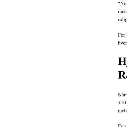
“Nor
men 
roli
For 
hver
H
R
Når 
+10 
øjeb
En v