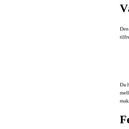
V
Den 
tilf
Da h
mell
maks
F