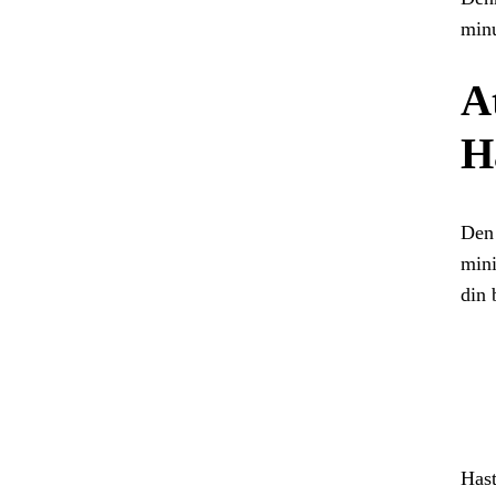
minu
A
H
Den 
mini
din 
Hast