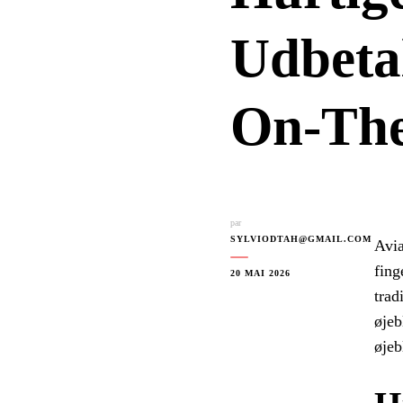
Udbetal
On‑The
par
SYLVIODTAH@GMAIL.COM
Avia
fing
20 MAI 2026
trad
øjeb
øjeb