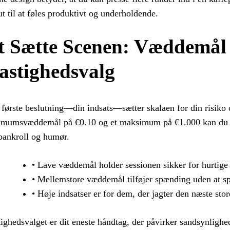
t til at føles produktivt og underholdende.
t Sætte Scenen: Væddemål
astighedsvalg
første beslutning—din indsats—sætter skalaen for din risiko 
mumsvæddemål på €0.10 og et maksimum på €1.000 kan du til
bankroll og humør.
• Lave væddemål holder sessionen sikker for hurtige 
• Mellemstore væddemål tilføjer spænding uden at s
• Høje indsatser er for dem, der jagter den næste stor
ighedsvalget er dit eneste håndtag, der påvirker sandsynlighe