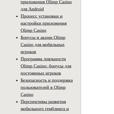
приложения Olimp Casino
для Android
Процесс установки и
настройки приложения
Olimp Casino
Бонусы и акции Olimp
Casino для мобильных
игроков
Программа лояльности
Olimp Casino: бонусы для
постоянных игроков
Безопасность и поддержка
пользователей в Olimp
Casino
Перспективы развития
мобильного гемблинга и