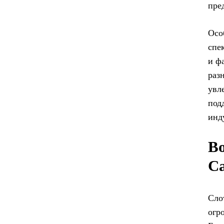
пре
Осо
спе
и ф
раз
увл
под
инд
Bo
Ca
Сло
огр