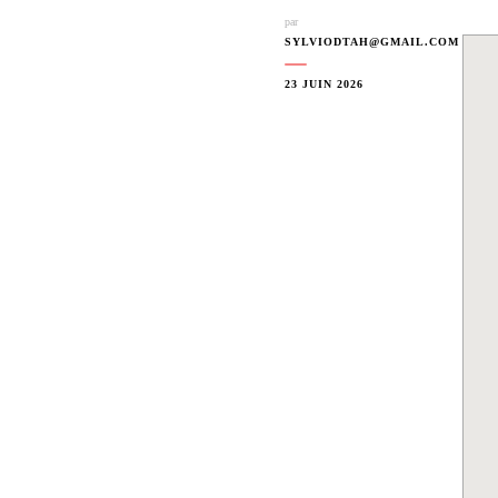
par
SYLVIODTAH@GMAIL.COM
23 JUIN 2026