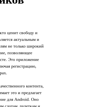
а
кто ценит свободу и
вляется актуальным и
елям не только широкий
ние, позволяющее
сте. Это приложение
ключая регистрацию,
рах.
ачественного контента,
имает это и предлагает
ие для Android. Оно
м слотам, рулеткам и