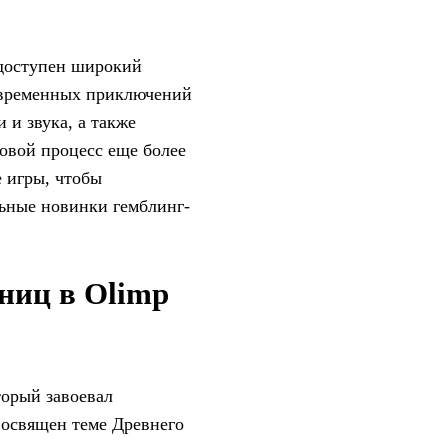
 доступен широкий
овременных приключений
 и звука, а также
овой процесс еще более
 игры, чтобы
льные новинки гемблинг-
бниц в Olimp
торый завоевал
посвящен теме Древнего