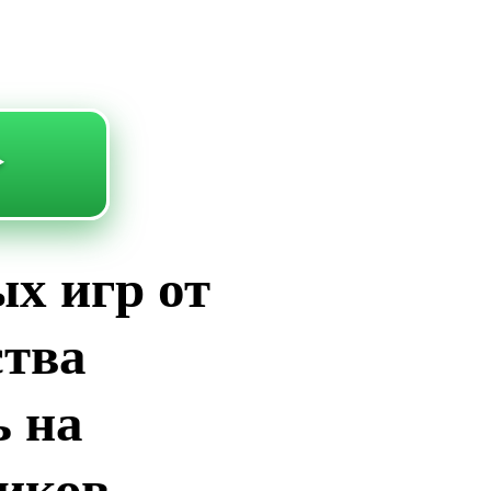
️
х игр от
ства
ь на
иков