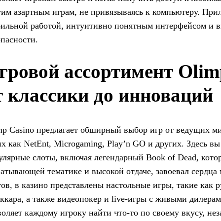
гим азартным играм, не привязываясь к компьютеру. При
бильной работой, интуитивно понятным интерфейсом и 
опасности.
гровой ассортимент Olim
т классики до инноваций
mp Casino предлагает обширный выбор игр от ведущих м
их как NetEnt, Microgaming, Play’n GO и других. Здесь вы
улярные слоты, включая легендарный Book of Dead, котор
ватывающей тематике и высокой отдаче, завоевал сердца
тов, в казино представлены настольные игры, такие как р
аккара, а также видеопокер и live-игры с живыми дилерам
воляет каждому игроку найти что-то по своему вкусу, нез