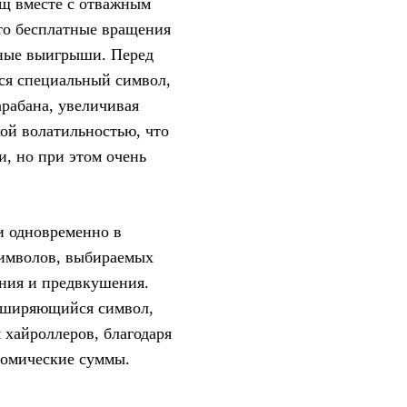
ищ вместе с отважным
то бесплатные вращения
мные выигрыши. Перед
ся специальный символ,
арабана, увеличивая
ой волатильностью, что
и, но при этом очень
 и одновременно в
символов, выбираемых
ния и предвкушения.
асширяющийся символ,
 хайроллеров, благодаря
номические суммы.