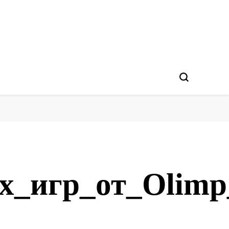
х_игр_от_Olimp