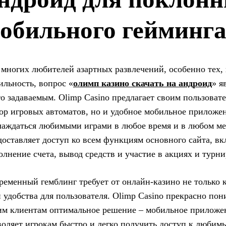
обильного гейминг
 многих любителей азартных развлечений, особенно тех, 
ильность, вопрос «
олимп казино скачать на андроид
» я
то задаваемым. Olimp Casino предлагает своим пользоват
ор игровых автоматов, но и удобное мобильное приложе
лаждаться любимыми играми в любое время и в любом ме
доставляет доступ ко всем функциям основного сайта, в
олнение счета, вывод средств и участие в акциях и турни
ременный гемблинг требует от онлайн-казино не только к
и удобства для пользователя. Olimp Casino прекрасно пон
им клиентам оптимальное решение – мобильное приложен
воляет игрокам быстро и легко получить доступ к любимы