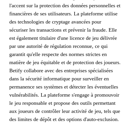
l'accent sur la protection des données personnelles et
financières de ses utilisateurs. La plateforme utilise
des technologies de cryptage avancées pour
sécuriser les transactions et prévenir la fraude. Elle
est également titulaire d'une licence de jeu délivrée
par une autorité de régulation reconnue, ce qui
garantit qu'elle respecte des normes strictes en
matière de jeu équitable et de protection des joueurs.
Betify collabore avec des entreprises spécialisées
dans la sécurité informatique pour surveiller en
permanence ses systèmes et détecter les éventuelles
vulnérabilités. La plateforme s'engage à promouvoir
le jeu responsable et propose des outils permettant
aux joueurs de contrôler leur activité de jeu, tels que
des limites de dépôt et des options d'auto-exclusion.