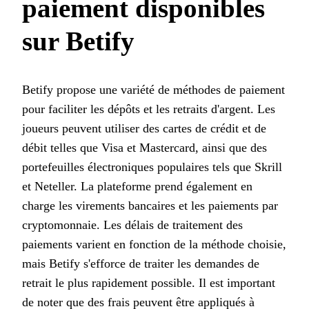
paiement disponibles
sur Betify
Betify propose une variété de méthodes de paiement
pour faciliter les dépôts et les retraits d'argent. Les
joueurs peuvent utiliser des cartes de crédit et de
débit telles que Visa et Mastercard, ainsi que des
portefeuilles électroniques populaires tels que Skrill
et Neteller. La plateforme prend également en
charge les virements bancaires et les paiements par
cryptomonnaie. Les délais de traitement des
paiements varient en fonction de la méthode choisie,
mais Betify s'efforce de traiter les demandes de
retrait le plus rapidement possible. Il est important
de noter que des frais peuvent être appliqués à