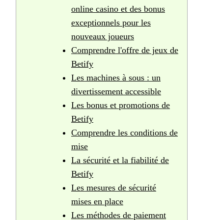
online casino et des bonus
exceptionnels pour les
nouveaux joueurs
Comprendre l'offre de jeux de
Betify
Les machines à sous : un
divertissement accessible
Les bonus et promotions de
Betify
Comprendre les conditions de
mise
La sécurité et la fiabilité de
Betify
Les mesures de sécurité
mises en place
Les méthodes de paiement