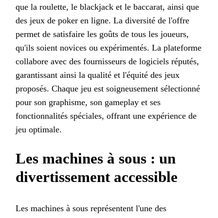
que la roulette, le blackjack et le baccarat, ainsi que
des jeux de poker en ligne. La diversité de l'offre
permet de satisfaire les goûts de tous les joueurs,
qu'ils soient novices ou expérimentés. La plateforme
collabore avec des fournisseurs de logiciels réputés,
garantissant ainsi la qualité et l'équité des jeux
proposés. Chaque jeu est soigneusement sélectionné
pour son graphisme, son gameplay et ses
fonctionnalités spéciales, offrant une expérience de
jeu optimale.
Les machines à sous : un
divertissement accessible
Les machines à sous représentent l'une des