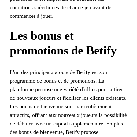
conditions spécifiques de chaque jeu avant de
commencer à jouer.
Les bonus et
promotions de Betify
L'un des principaux atouts de Betify est son
programme de bonus et de promotions. La
plateforme propose une variété d'offres pour attirer
de nouveaux joueurs et fidéliser les clients existants.
Les bonus de bienvenue sont particulièrement
attractifs, offrant aux nouveaux joueurs la possibilité
de débuter avec un capital supplémentaire. En plus
des bonus de bienvenue, Betify propose