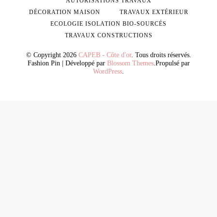
AUTORISATIONS TRAVAUX
DÉCORATION MAISON
TRAVAUX EXTÉRIEUR
ECOLOGIE ISOLATION BIO-SOURCÉS
TRAVAUX CONSTRUCTIONS
© Copyright 2026
CAPEB - Côte d'or
. Tous droits réservés.
Fashion Pin | Développé par
Blossom Themes
.Propulsé par
WordPress
.