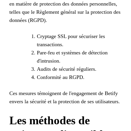
en matière de protection des données personnelles,
telles que le Règlement général sur la protection des
données (RGPD).
Cryptage SSL pour sécuriser les
transactions.
Pare-feu et systèmes de détection
d'intrusion.
Audits de sécurité réguliers.
Conformité au RGPD.
Ces mesures témoignent de l'engagement de Betify
envers la sécurité et la protection de ses utilisateurs.
Les méthodes de