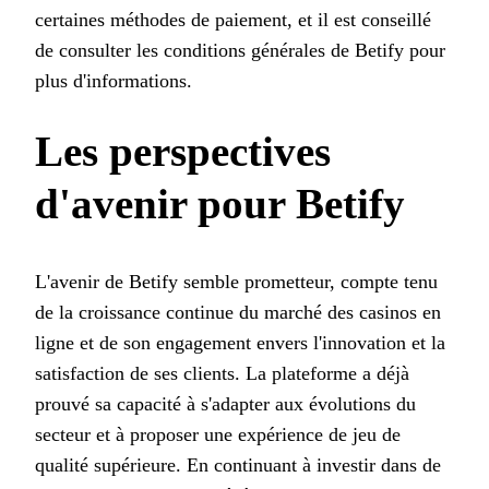
certaines méthodes de paiement, et il est conseillé
de consulter les conditions générales de Betify pour
plus d'informations.
Les perspectives
d'avenir pour Betify
L'avenir de Betify semble prometteur, compte tenu
de la croissance continue du marché des casinos en
ligne et de son engagement envers l'innovation et la
satisfaction de ses clients. La plateforme a déjà
prouvé sa capacité à s'adapter aux évolutions du
secteur et à proposer une expérience de jeu de
qualité supérieure. En continuant à investir dans de