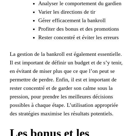
Analyser le comportement du gardien
Varier les directions de tir
Gérer efficacement la bankroll
Profiter des bonus et des promotions
Rester concentré et éviter les erreurs
La gestion de la bankroll est également essentielle.
Il est important de définir un budget et de s’y tenir,
en évitant de miser plus que ce que l’on peut se
permettre de perdre. Enfin, il est et important de
rester concentré et de garder son calme sous la
pression, pour prendre les meilleures décisions
possibles à chaque étape. L’utilisation appropriée
des stratégies maximise les résultats potentiels.
Les bonus et les