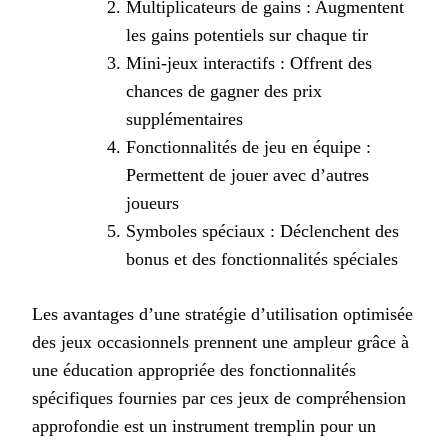
Multiplicateurs de gains : Augmentent
les gains potentiels sur chaque tir
Mini-jeux interactifs : Offrent des
chances de gagner des prix
supplémentaires
Fonctionnalités de jeu en équipe :
Permettent de jouer avec d’autres
joueurs
Symboles spéciaux : Déclenchent des
bonus et des fonctionnalités spéciales
Les avantages d’une stratégie d’utilisation optimisée
des jeux occasionnels prennent une ampleur grâce à
une éducation appropriée des fonctionnalités
spécifiques fournies par ces jeux de compréhension
approfondie est un instrument tremplin pour un