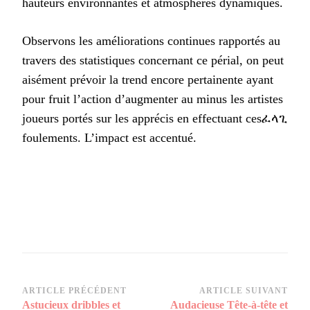
hauteurs environnantes et atmosphères dynamiques.
Observons les améliorations continues rapportés au
travers des statistiques concernant ce périal, on peut
aisément prévoir la trend encore pertainente ayant
pour fruit l’action d’augmenter au minus les artistes
joueurs portés sur les apprécis en effectuant cesፈላጊ
foulements. L’impact est accentué.
Navigation
ARTICLE PRÉCÉDENT
ARTICLE SUIVANT
Astucieux dribbles et
Audacieuse Tête-à-tête et