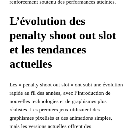
renforcement soutenu des performances atteintes.
L’évolution des
penalty shoot out slot
et les tendances
actuelles
Les « penalty shoot out slot » ont subi une évolution
rapide au fil des années, avec l’introduction de
nouvelles technologies et de graphismes plus
réalistes. Les premiers jeux utilisaient des
graphismes pixelisés et des animations simples,
mais les versions actuelles offrent des