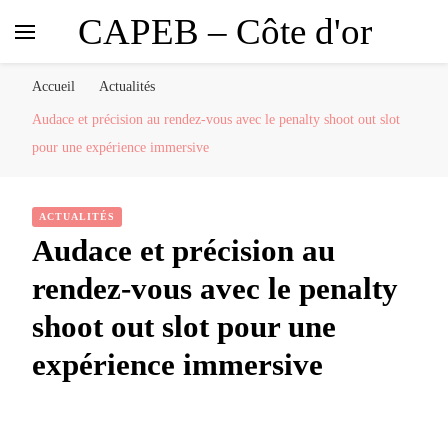
CAPEB – Côte d'or
Accueil
Actualités
Audace et précision au rendez-vous avec le penalty shoot out slot
pour une expérience immersive
ACTUALITÉS
Audace et précision au
rendez-vous avec le penalty
shoot out slot pour une
expérience immersive