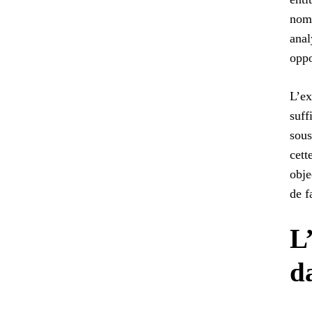
nom 
anal
oppo
L’ex
suff
sous
cett
obje
de f
L
d