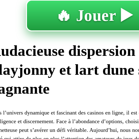
🔥 Jouer ▶️
udacieuse dispersion
layjonny et lart dune 
agnante
 l’univers dynamique et fascinant des casinos en ligne, il est
lligence et discernement. Face à l’abondance d’options, choisi
etteuse peut s’avérer un défi véritable. Aujourd’hui, nous no
té qui attire de plus en plus l’attention des amateurs de jeux d