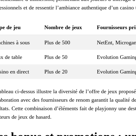
essionnels et de ressentir l’ambiance authentique d’un casino t
pe de jeu
Nombre de jeux
Fournisseurs pr
chines à sous
Plus de 500
NetEnt, Microga
x de table
Plus de 50
Evolution Gaming
sino en direct
Plus de 20
Evolution Gamin
ableau ci-dessus illustre la diversité de l’offre de jeux propos
aboration avec des fournisseurs de renom garantit la qualité de
ltats. Cette combinaison d’éléments fait de playjonny une des
eurs de jeux de hasard.