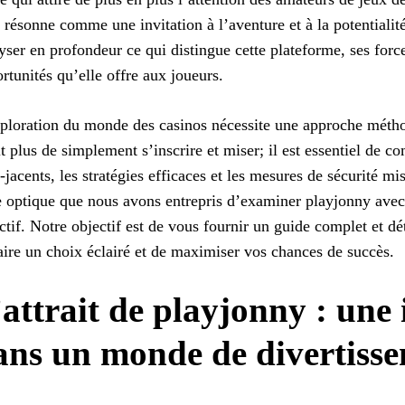
résonne comme une invitation à l’aventure et à la potentialit
yser en profondeur ce qui distingue cette plateforme, ses forces
rtunités qu’elle offre aux joueurs.
ploration du monde des casinos nécessite une approche métho
it plus de simplement s’inscrire et miser; il est essentiel de
-jacents, les stratégies efficaces et les mesures de sécurité mi
e optique que nous avons entrepris d’examiner playjonny avec 
ctif. Notre objectif est de vous fournir un guide complet et dé
aire un choix éclairé et de maximiser vos chances de succès.
’attrait de playjonny : un
ans un monde de divertiss