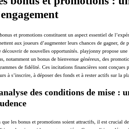
es bonus et promotions : un
’engagement
bonus et promotions constituent un aspect essentiel de l’expéri
ettent aux joueurs d’augmenter leurs chances de gagner, de p
e découvrir de nouvelles opportunités. playjonny propose un
s, notamment un bonus de bienvenue généreux, des promotion
rammes de fidélité. Ces incitations financières sont conçues 
urs à s’inscrire, à déposer des fonds et à rester actifs sur la p
analyse des conditions de mise : u
udence
 que les bonus et promotions soient attractifs, il est crucial 