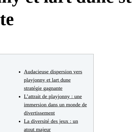
te
Audacieuse dispersion vers
playjonny et lart dune
stratégie gagnante
L’attrait de playjonny : une
immersion dans un monde de
divertissement
La diversité des jeux : un
atout majeur