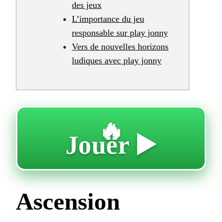
des jeux
L’importance du jeu
responsable sur play jonny
Vers de nouvelles horizons
ludiques avec play jonny
🔥
Jouer ▶️
Ascension