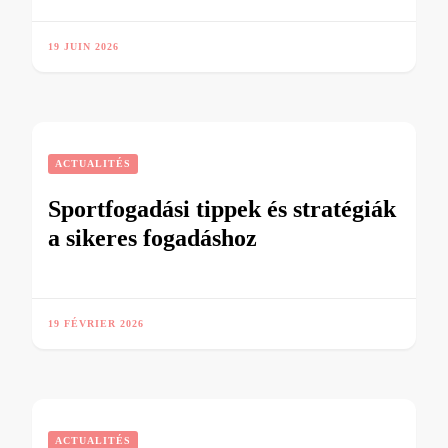
19 JUIN 2026
ACTUALITÉS
Sportfogadási tippek és stratégiák
a sikeres fogadáshoz
19 FÉVRIER 2026
ACTUALITÉS