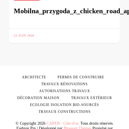
Mobilna_przygoda_z_chicken_road_a
22 JUIN 2026
ARCHITECTE
PERMIS DE CONSTRUIRE
TRAVAUX RÉNOVATIONS
AUTORISATIONS TRAVAUX
DÉCORATION MAISON
TRAVAUX EXTÉRIEUR
ECOLOGIE ISOLATION BIO-SOURCÉS
TRAVAUX CONSTRUCTIONS
© Copyright 2026
CAPEB - Côte d'or
. Tous droits réservés.
Fashion Pin | Développé par
Blossom Themes
.Propulsé par