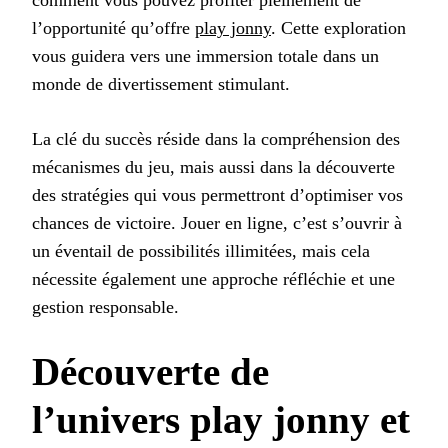
l’opportunité qu’offre
play jonny
. Cette exploration
vous guidera vers une immersion totale dans un
monde de divertissement stimulant.
La clé du succès réside dans la compréhension des
mécanismes du jeu, mais aussi dans la découverte
des stratégies qui vous permettront d’optimiser vos
chances de victoire. Jouer en ligne, c’est s’ouvrir à
un éventail de possibilités illimitées, mais cela
nécessite également une approche réfléchie et une
gestion responsable.
Découverte de
l’univers play jonny et