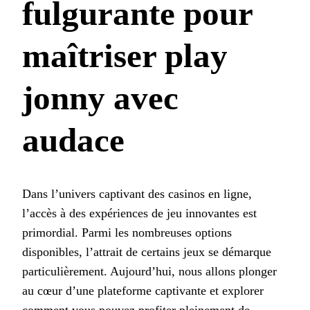
fulgurante pour
maîtriser play
jonny avec
audace
Dans l’univers captivant des casinos en ligne,
l’accès à des expériences de jeu innovantes est
primordial. Parmi les nombreuses options
disponibles, l’attrait de certains jeux se démarque
particulièrement. Aujourd’hui, nous allons plonger
au cœur d’une plateforme captivante et explorer
comment vous pouvez profiter pleinement de