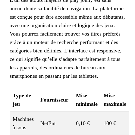
L’un des atouts majeurs de play jonny est sans
aucun doute sa facilité de navigation. La plateforme
est conçue pour être accessible même aux débutants,
avec une organisation claire et logique des jeux.
Vous pourrez facilement trouver vos titres préférés
grâce à un moteur de recherche performant et des
catégories bien définies. L’interface est responsive,
ce qui signifie qu’elle s’adapte parfaitement à tous
les appareils, des ordinateurs de bureau aux
smartphones en passant par les tablettes.
Type de
Mise
Mise
Fournisseur
jeu
minimale
maximale
Machines
NetEnt
0,10 €
100 €
à sous