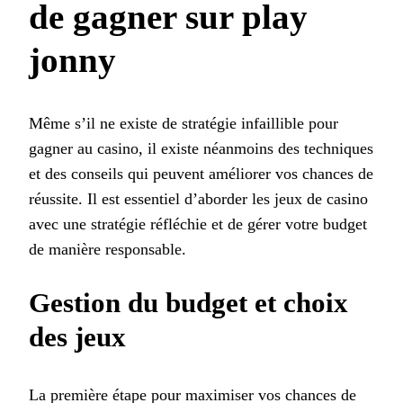
de gagner sur play
jonny
Même s’il ne existe de stratégie infaillible pour
gagner au casino, il existe néanmoins des techniques
et des conseils qui peuvent améliorer vos chances de
réussite. Il est essentiel d’aborder les jeux de casino
avec une stratégie réfléchie et de gérer votre budget
de manière responsable.
Gestion du budget et choix
des jeux
La première étape pour maximiser vos chances de