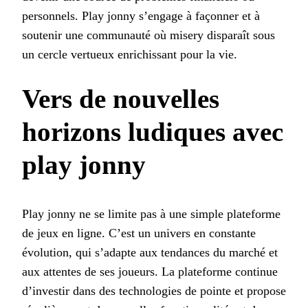
personnels. Play jonny s’engage à façonner et à
soutenir une communauté où misery disparaît sous
un cercle vertueux enrichissant pour la vie.
Vers de nouvelles
horizons ludiques avec
play jonny
Play jonny ne se limite pas à une simple plateforme
de jeux en ligne. C’est un univers en constante
évolution, qui s’adapte aux tendances du marché et
aux attentes de ses joueurs. La plateforme continue
d’investir dans des technologies de pointe et propose