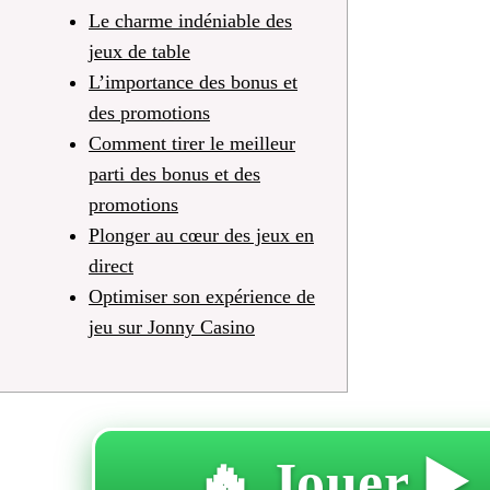
Le charme indéniable des
jeux de table
L’importance des bonus et
des promotions
Comment tirer le meilleur
parti des bonus et des
promotions
Plonger au cœur des jeux en
direct
Optimiser son expérience de
jeu sur Jonny Casino
🔥 Jouer ▶️