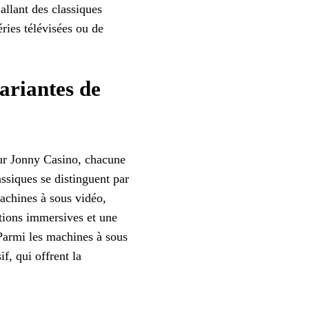
allant des classiques
éries télévisées ou de
variantes de
sur Jonny Casino, chacune
assiques se distinguent par
machines à sous vidéo,
ations immersives et une
 Parmi les machines à sous
f, qui offrent la