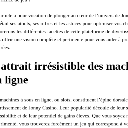
article a pour vocation de plonger au cœur de l’univers de J
étail ses atouts, ses offres et les astuces pour optimiser vos 
orerons les différentes facettes de cette plateforme de diverti
 offrir une vision complète et pertinente pour vous aider à pr
irées.
attrait irrésistible des mac
n ligne
machines à sous en ligne, ou slots, constituent l’épine dorsale
rtissement de Jonny Casino. Leur popularité découle de leur s
ssibilité et de leur potentiel de gains élevés. Que vous soyez
rimenté, vous trouverez forcément un jeu qui correspond à vo