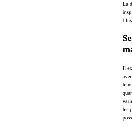
La d
insp
l’his
Se
ma
Il e
avec
leur
quan
vari
les 
poss