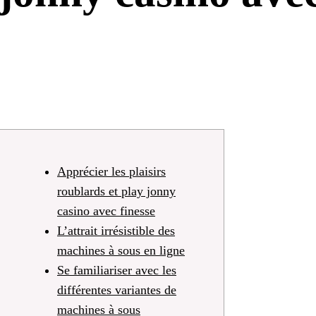
Apprécier les plaisirs
roublards et play jonny
casino avec finesse
L’attrait irrésistible des
machines à sous en ligne
Se familiariser avec les
différentes variantes de
machines à sous