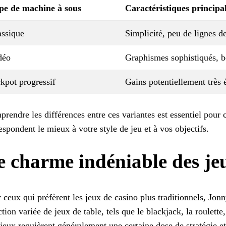
pe de machine à sous
Caractéristiques principa
assique
Simplicité, peu de lignes d
déo
Graphismes sophistiqués, b
kpot progressif
Gains potentiellement très 
rendre les différences entre ces variantes est essentiel pour c
espondent le mieux à votre style de jeu et à vos objectifs.
e charme indéniable des jeu
 ceux qui préfèrent les jeux de casino plus traditionnels, Jo
ction variée de jeux de table, tels que le blackjack, la roulette,
jeux requièrent généralement une certaine dose de stratégie e