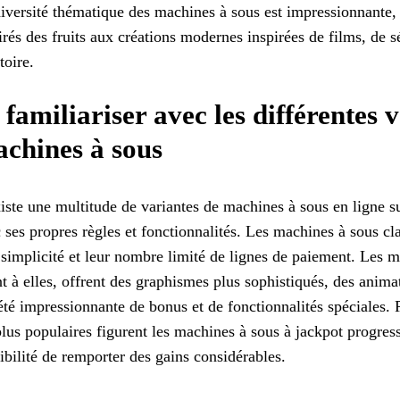
iversité thématique des machines à sous est impressionnante, 
irés des fruits aux créations modernes inspirées de films, de s
toire.
 familiariser avec les différentes 
chines à sous
xiste une multitude de variantes de machines à sous en ligne 
 ses propres règles et fonctionnalités. Les machines à sous cl
 simplicité et leur nombre limité de lignes de paiement. Les 
t à elles, offrent des graphismes plus sophistiqués, des anim
été impressionnante de bonus et de fonctionnalités spéciales.
plus populaires figurent les machines à sous à jackpot progressi
ibilité de remporter des gains considérables.