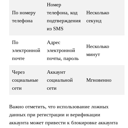
Номер
По номеру
телефона, код
Несколько
телефона
подтверждения
секунд
из SMS
По
Адрес
Несколько
электронной
электронной
минут
почте
почты, пароль
Через
Аккаунт
социальные
социальной
Мгновенно
сети
сети
Важно отметить, что использование ложных
данных при регистрации и верификации
аккаунта может привести к блокировке аккаунта