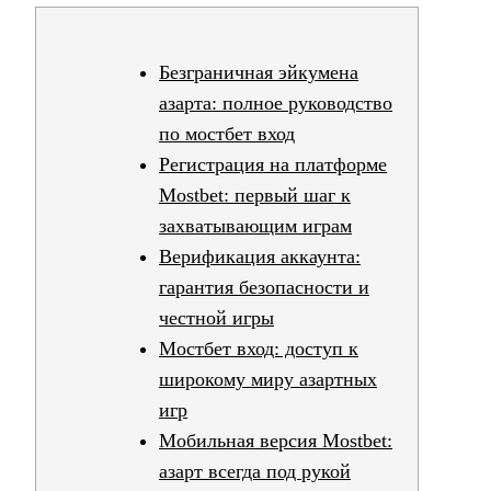
Безграничная эйкумена
азарта: полное руководство
по мостбет вход
Регистрация на платформе
Mostbet: первый шаг к
захватывающим играм
Верификация аккаунта:
гарантия безопасности и
честной игры
Мостбет вход: доступ к
широкому миру азартных
игр
Мобильная версия Mostbet:
азарт всегда под рукой