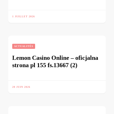
1 JUILLET 2026
ACTUALITÉS
Lemon Casino Online – oficjalna
strona pl 155 fs.13667 (2)
20 JUIN 2026