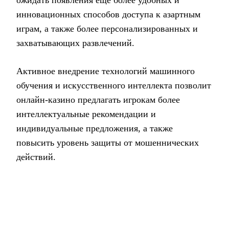
инновационных способов доступа к азартным
играм, а также более персонализированных и
захватывающих развлечений.
Активное внедрение технологий машинного
обучения и искусственного интеллекта позволит
онлайн-казино предлагать игрокам более
интеллектуальные рекомендации и
индивидуальные предложения, а также
повысить уровень защиты от мошеннических
действий.