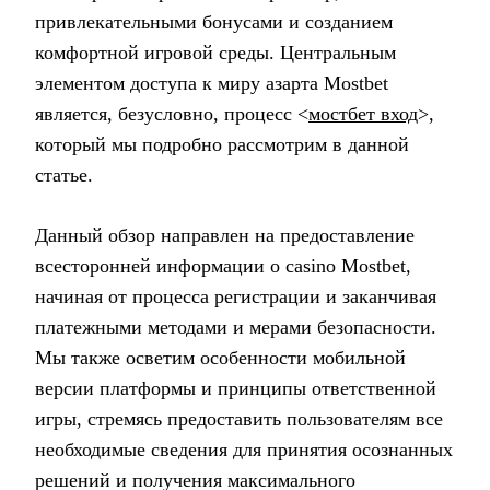
привлекательными бонусами и созданием
комфортной игровой среды. Центральным
элементом доступа к миру азарта Mostbet
является, безусловно, процесс <
мостбет вход
>,
который мы подробно рассмотрим в данной
статье.
Данный обзор направлен на предоставление
всесторонней информации о casino Mostbet,
начиная от процесса регистрации и заканчивая
платежными методами и мерами безопасности.
Мы также осветим особенности мобильной
версии платформы и принципы ответственной
игры, стремясь предоставить пользователям все
необходимые сведения для принятия осознанных
решений и получения максимального