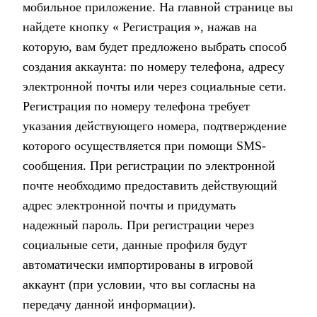
мобильное приложение. На главной странице вы
найдете кнопку « Регистрация », нажав на
которую, вам будет предложено выбрать способ
создания аккаунта: по номеру телефона, адресу
электронной почты или через социальные сети.
Регистрация по номеру телефона требует
указания действующего номера, подтверждение
которого осуществляется при помощи SMS-
сообщения. При регистрации по электронной
почте необходимо предоставить действующий
адрес электронной почты и придумать
надежный пароль. При регистрации через
социальные сети, данные профиля будут
автоматически импортированы в игровой
аккаунт (при условии, что вы согласны на
передачу данной информации).