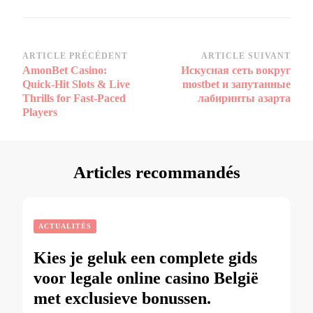
Navigation
ARTICLE PRÉCÉDENT
ARTICLE SUIVANT
AmonBet Casino:
Искусная сеть вокруг
d’article
Quick‑Hit Slots & Live
mostbet и запутанные
Thrills for Fast‑Paced
лабиринты азарта
Players
Articles recommandés
ACTUALITÉS
Kies je geluk een complete gids
voor legale online casino België
met exclusieve bonussen.