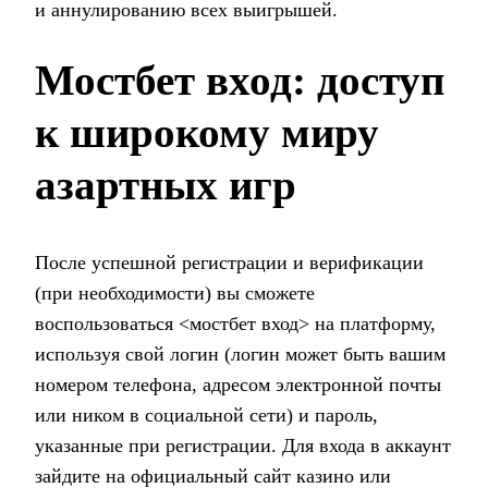
и аннулированию всех выигрышей.
Мостбет вход: доступ
к широкому миру
азартных игр
После успешной регистрации и верификации
(при необходимости) вы сможете
воспользоваться <мостбет вход> на платформу,
используя свой логин (логин может быть вашим
номером телефона, адресом электронной почты
или ником в социальной сети) и пароль,
указанные при регистрации. Для входа в аккаунт
зайдите на официальный сайт казино или