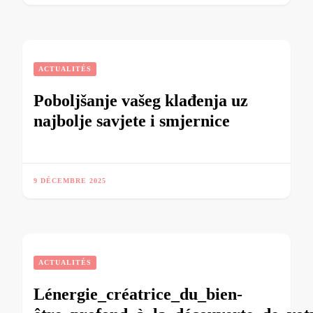
ACTUALITÉS
Poboljšanje vašeg klađenja uz
najbolje savjete i smjernice
9 DÉCEMBRE 2025
ACTUALITÉS
Lénergie_créatrice_du_bien-