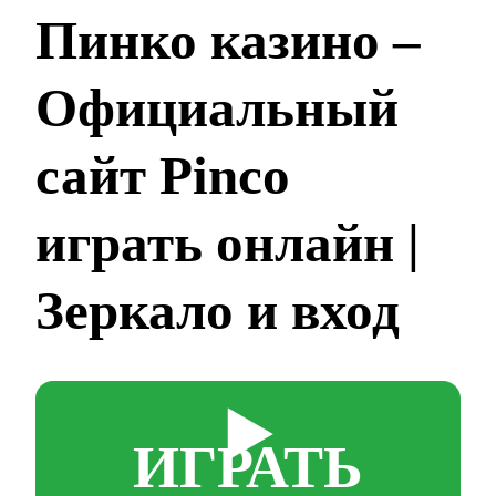
Пинко казино –
Официальный
сайт Pinco
играть онлайн |
Зеркало и вход
▶️
ИГРАТЬ