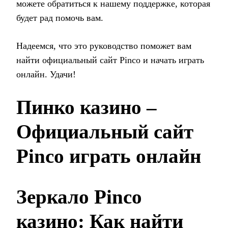
можете обратиться к нашему поддержке, которая
будет рад помочь вам.
Надеемся, что это руководство поможет вам
найти официальный сайт Pinco и начать играть
онлайн. Удачи!
Пинко казино –
Официальный сайт
Pinco играть онлайн
Зеркало Pinco
казино: Как найти