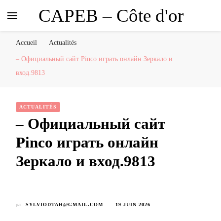
CAPEB – Côte d'or
Accueil
Actualités
– Официальный сайт Pinco играть онлайн Зеркало и
вход.9813
ACTUALITÉS
– Официальный сайт
Pinco играть онлайн
Зеркало и вход.9813
par
SYLVIODTAH@GMAIL.COM
19 JUIN 2026