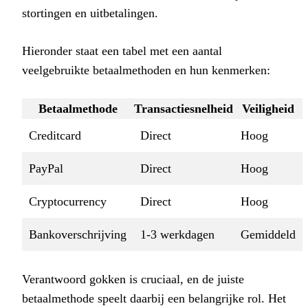
stortingen en uitbetalingen.
Hieronder staat een tabel met een aantal
veelgebruikte betaalmethoden en hun kenmerken:
Betaalmethode
Transactiesnelheid
Veiligheid
Creditcard
Direct
Hoog
PayPal
Direct
Hoog
Cryptocurrency
Direct
Hoog
Bankoverschrijving
1-3 werkdagen
Gemiddeld
Verantwoord gokken is cruciaal, en de juiste
betaalmethode speelt daarbij een belangrijke rol. Het