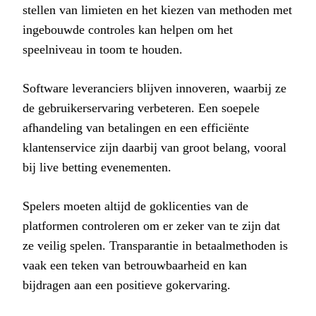
stellen van limieten en het kiezen van methoden met
ingebouwde controles kan helpen om het
speelniveau in toom te houden.
Software leveranciers blijven innoveren, waarbij ze
de gebruikerservaring verbeteren. Een soepele
afhandeling van betalingen en een efficiënte
klantenservice zijn daarbij van groot belang, vooral
bij live betting evenementen.
Spelers moeten altijd de goklicenties van de
platformen controleren om er zeker van te zijn dat
ze veilig spelen. Transparantie in betaalmethoden is
vaak een teken van betrouwbaarheid en kan
bijdragen aan een positieve gokervaring.