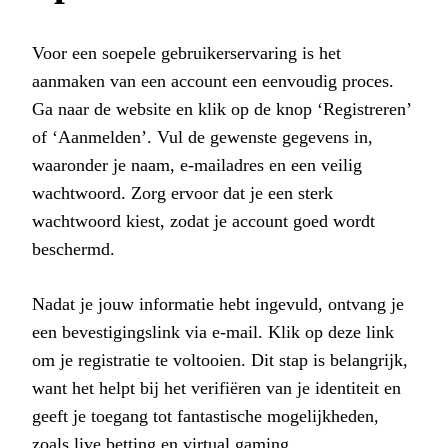
Voor een soepele gebruikerservaring is het
aanmaken van een account een eenvoudig proces.
Ga naar de website en klik op de knop ‘Registreren’
of ‘Aanmelden’. Vul de gewenste gegevens in,
waaronder je naam, e-mailadres en een veilig
wachtwoord. Zorg ervoor dat je een sterk
wachtwoord kiest, zodat je account goed wordt
beschermd.
Nadat je jouw informatie hebt ingevuld, ontvang je
een bevestigingslink via e-mail. Klik op deze link
om je registratie te voltooien. Dit stap is belangrijk,
want het helpt bij het verifiëren van je identiteit en
geeft je toegang tot fantastische mogelijkheden,
zoals live betting en virtual gaming.