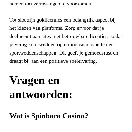
nemen om verrassingen te voorkomen.
Tot slot zijn goklicenties een belangrijk aspect bij
het kiezen van platforms. Zorg ervoor dat je
deelneemt aan sites met betrouwbare licenties, zodat
je veilig kunt wedden op online casinospellen en
sportweddenschappen. Dit geeft je gemoedsrust en
draagt bij aan een positieve spelervaring.
Vragen en
antwoorden:
Wat is Spinbara Casino?