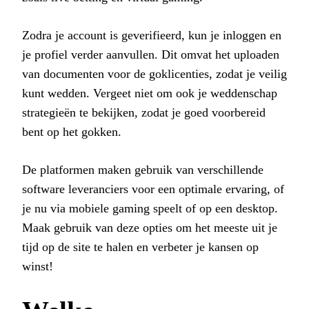
Zodra je account is geverifieerd, kun je inloggen en
je profiel verder aanvullen. Dit omvat het uploaden
van documenten voor de goklicenties, zodat je veilig
kunt wedden. Vergeet niet om ook je weddenschap
strategieën te bekijken, zodat je goed voorbereid
bent op het gokken.
De platformen maken gebruik van verschillende
software leveranciers voor een optimale ervaring, of
je nu via mobiele gaming speelt of op een desktop.
Maak gebruik van deze opties om het meeste uit je
tijd op de site te halen en verbeter je kansen op
winst!