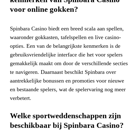
voor online gokken?
Spinbara Casino biedt een breed scala aan spellen,
waaronder gokkasten, tafelspellen en live casino-
opties. Een van de belangrijkste kenmerken is de
gebruiksvriendelijke interface die het voor spelers
gemakkelijk maakt om door de verschillende secties
te navigeren. Daarnaast beschikt Spinbara over
aantrekkelijke bonussen en promoties voor nieuwe
en bestaande spelers, wat de spelervaring nog meer
verbetert.
Welke sportweddenschappen zijn
beschikbaar bij Spinbara Casino?