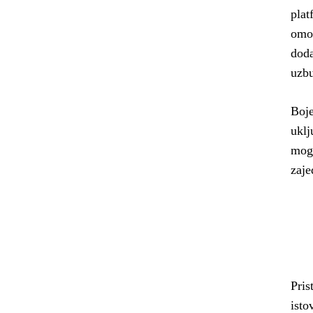
plat
omog
doda
uzbu
Boje
uklj
mogu
zaje
Pris
isto