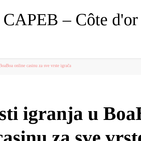
CAPEB – Côte d'or
BoaBoa online casinu za sve vrste igrača
sti igranja u Bo
casinu za sve vrst