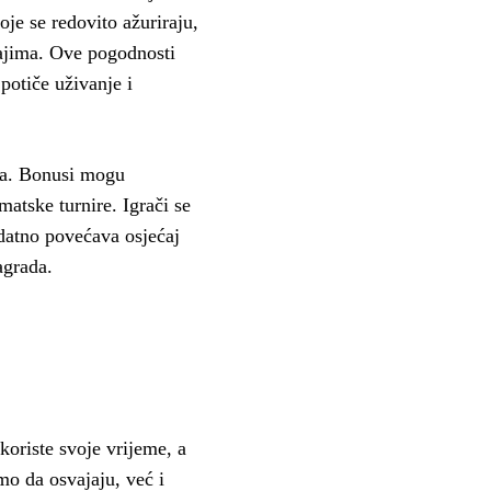
oje se redovito ažuriraju,
ajima. Ove pogodnosti
potiče uživanje i
nja. Bonusi mogu
matske turnire. Igrači se
odatno povećava osjećaj
agrada.
oriste svoje vrijeme, a
mo da osvajaju, već i