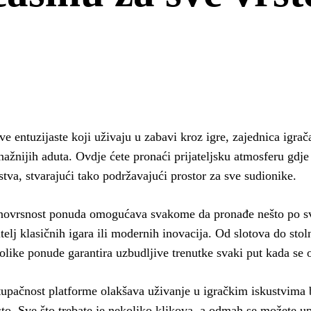
ve entuzijaste koji uživaju u zabavi kroz igre, zajednica igrač
nažnijih aduta. Ovdje ćete pronaći prijateljsku atmosferu gdje s
stva, stvarajući tako podržavajući prostor za sve sudionike.
ovrsnost ponuda omogućava svakome da pronađe nešto po sv
itelj klasičnih igara ili modernih inovacija. Od slotova do sto
olike ponude garantira uzbudljive trenutke svaki put kada se o
tupačnost platforme olakšava uživanje u igračkim iskustvima 
to. Sve što trebate je nekoliko klikova, a odmah se možete up