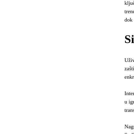
klju
tren
dok 
S
Uži
zašt
enkr
Inte
u ig
tran
Nagr