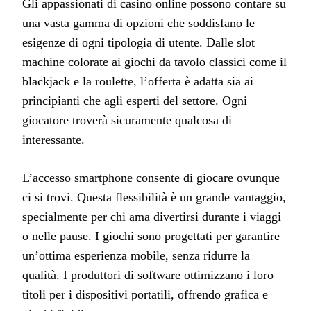
Gli appassionati di casino online possono contare su
una vasta gamma di opzioni che soddisfano le
esigenze di ogni tipologia di utente. Dalle slot
machine colorate ai giochi da tavolo classici come il
blackjack e la roulette, l’offerta è adatta sia ai
principianti che agli esperti del settore. Ogni
giocatore troverà sicuramente qualcosa di
interessante.
L’accesso smartphone consente di giocare ovunque
ci si trovi. Questa flessibilità è un grande vantaggio,
specialmente per chi ama divertirsi durante i viaggi
o nelle pause. I giochi sono progettati per garantire
un’ottima esperienza mobile, senza ridurre la
qualità. I produttori di software ottimizzano i loro
titoli per i dispositivi portatili, offrendo grafica e