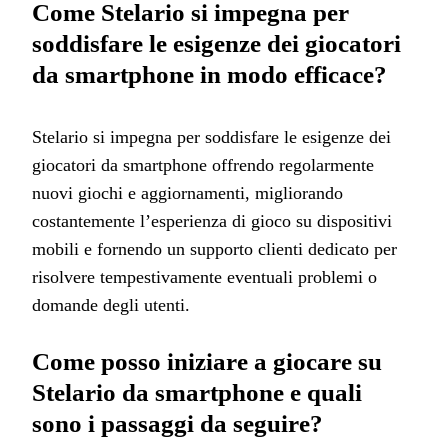
Come Stelario si impegna per
soddisfare le esigenze dei giocatori
da smartphone in modo efficace?
Stelario si impegna per soddisfare le esigenze dei
giocatori da smartphone offrendo regolarmente
nuovi giochi e aggiornamenti, migliorando
costantemente l’esperienza di gioco su dispositivi
mobili e fornendo un supporto clienti dedicato per
risolvere tempestivamente eventuali problemi o
domande degli utenti.
Come posso iniziare a giocare su
Stelario da smartphone e quali
sono i passaggi da seguire?