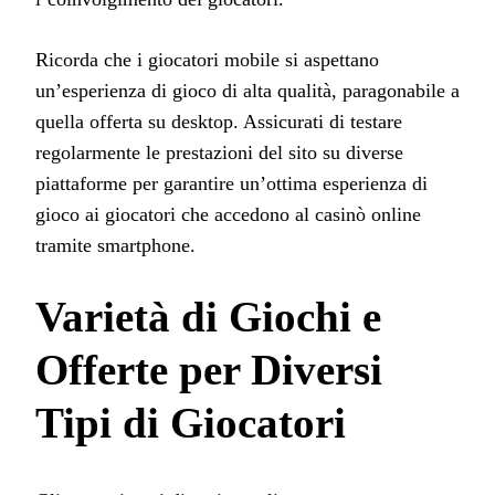
Ricorda che i giocatori mobile si aspettano
un’esperienza di gioco di alta qualità, paragonabile a
quella offerta su desktop. Assicurati di testare
regolarmente le prestazioni del sito su diverse
piattaforme per garantire un’ottima esperienza di
gioco ai giocatori che accedono al casinò online
tramite smartphone.
Varietà di Giochi e
Offerte per Diversi
Tipi di Giocatori