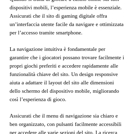
dispositivi mobili, l’esperienza mobile è essenziale.
Assicurati che il sito di gaming digitale offra
un’interfaccia utente facile da navigare e ottimizzata
per l’accesso tramite smartphone.
La navigazione intuitiva è fondamentale per
garantire che i giocatori possano trovare facilmente i
propri giochi preferiti e accedere rapidamente alle
funzionalità chiave del sito. Un design responsive
aiuta a adattare il layout del sito alle dimensioni
dello schermo del dispositivo mobile, migliorando
così l’esperienza di gioco.
Assicurati che il menu di navigazione sia chiaro e
ben organizzato, con pulsanti facilmente accessibili
per accedere alle varie sezioni del sito. La ricerca