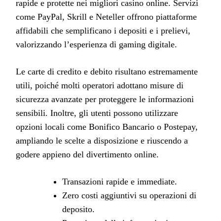
rapide e protette nei migliori casino online. Servizi
come PayPal, Skrill e Neteller offrono piattaforme
affidabili che semplificano i depositi e i prelievi,
valorizzando l’esperienza di gaming digitale.
Le carte di credito e debito risultano estremamente
utili, poiché molti operatori adottano misure di
sicurezza avanzate per proteggere le informazioni
sensibili. Inoltre, gli utenti possono utilizzare
opzioni locali come Bonifico Bancario o Postepay,
ampliando le scelte a disposizione e riuscendo a
godere appieno del divertimento online.
Transazioni rapide e immediate.
Zero costi aggiuntivi su operazioni di
deposito.