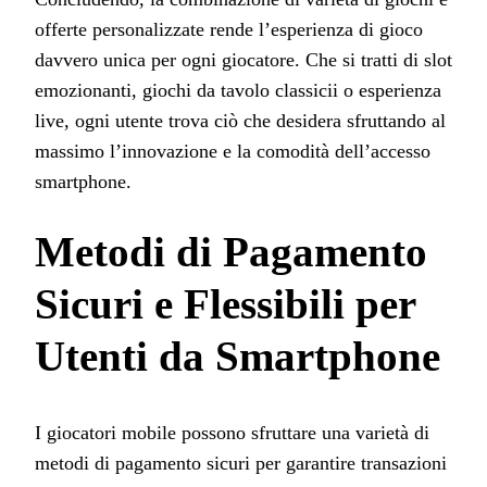
offerte personalizzate rende l’esperienza di gioco
davvero unica per ogni giocatore. Che si tratti di slot
emozionanti, giochi da tavolo classicii o esperienza
live, ogni utente trova ciò che desidera sfruttando al
massimo l’innovazione e la comodità dell’accesso
smartphone.
Metodi di Pagamento
Sicuri e Flessibili per
Utenti da Smartphone
I giocatori mobile possono sfruttare una varietà di
metodi di pagamento sicuri per garantire transazioni