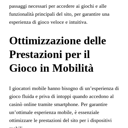
passaggi necessari per accedere ai giochi e alle
funzionalità principali del sito, per garantire una
esperienza di gioco veloce e intuitiva.
Ottimizzazione delle
Prestazioni per il
Gioco in Mobilità
I giocatori mobile hanno bisogno di un’esperienza di
gioco fluida e priva di intoppi quando accedono al
casinò online tramite smartphone. Per garantire
un’ottimale esperienza mobile, è essenziale
ottimizzare le prestazioni del sito per i dispositivi