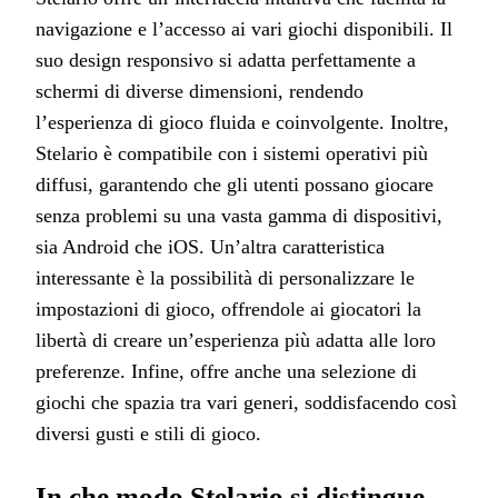
navigazione e l’accesso ai vari giochi disponibili. Il
suo design responsivo si adatta perfettamente a
schermi di diverse dimensioni, rendendo
l’esperienza di gioco fluida e coinvolgente. Inoltre,
Stelario è compatibile con i sistemi operativi più
diffusi, garantendo che gli utenti possano giocare
senza problemi su una vasta gamma di dispositivi,
sia Android che iOS. Un’altra caratteristica
interessante è la possibilità di personalizzare le
impostazioni di gioco, offrendole ai giocatori la
libertà di creare un’esperienza più adatta alle loro
preferenze. Infine, offre anche una selezione di
giochi che spazia tra vari generi, soddisfacendo così
diversi gusti e stili di gioco.
In che modo Stelario si distingue