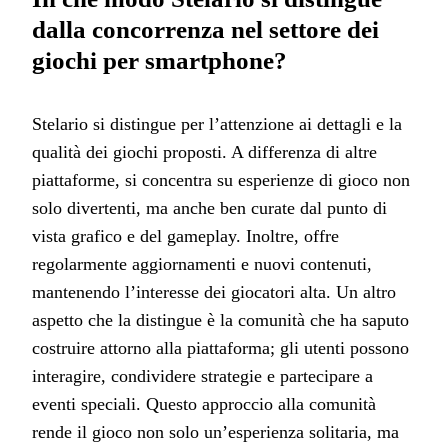
dalla concorrenza nel settore dei
giochi per smartphone?
Stelario si distingue per l’attenzione ai dettagli e la
qualità dei giochi proposti. A differenza di altre
piattaforme, si concentra su esperienze di gioco non
solo divertenti, ma anche ben curate dal punto di
vista grafico e del gameplay. Inoltre, offre
regolarmente aggiornamenti e nuovi contenuti,
mantenendo l’interesse dei giocatori alta. Un altro
aspetto che la distingue è la comunità che ha saputo
costruire attorno alla piattaforma; gli utenti possono
interagire, condividere strategie e partecipare a
eventi speciali. Questo approccio alla comunità
rende il gioco non solo un’esperienza solitaria, ma