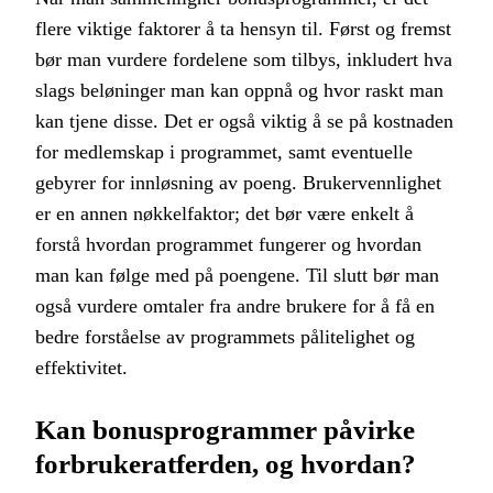
flere viktige faktorer å ta hensyn til. Først og fremst
bør man vurdere fordelene som tilbys, inkludert hva
slags beløninger man kan oppnå og hvor raskt man
kan tjene disse. Det er også viktig å se på kostnaden
for medlemskap i programmet, samt eventuelle
gebyrer for innløsning av poeng. Brukervennlighet
er en annen nøkkelfaktor; det bør være enkelt å
forstå hvordan programmet fungerer og hvordan
man kan følge med på poengene. Til slutt bør man
også vurdere omtaler fra andre brukere for å få en
bedre forståelse av programmets pålitelighet og
effektivitet.
Kan bonusprogrammer påvirke
forbrukeratferden, og hvordan?