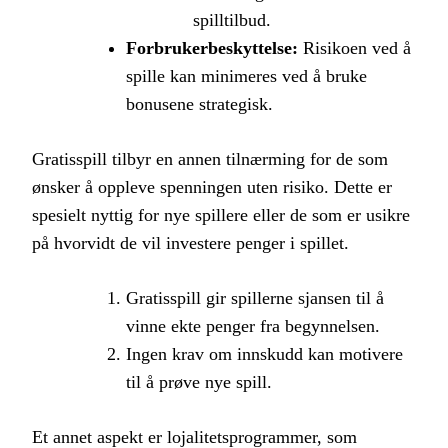
spilltilbud.
Forbrukerbeskyttelse:
Risikoen ved å
spille kan minimeres ved å bruke
bonusene strategisk.
Gratisspill tilbyr en annen tilnærming for de som
ønsker å oppleve spenningen uten risiko. Dette er
spesielt nyttig for nye spillere eller de som er usikre
på hvorvidt de vil investere penger i spillet.
Gratisspill gir spillerne sjansen til å
vinne ekte penger fra begynnelsen.
Ingen krav om innskudd kan motivere
til å prøve nye spill.
Et annet aspekt er lojalitetsprogrammer, som