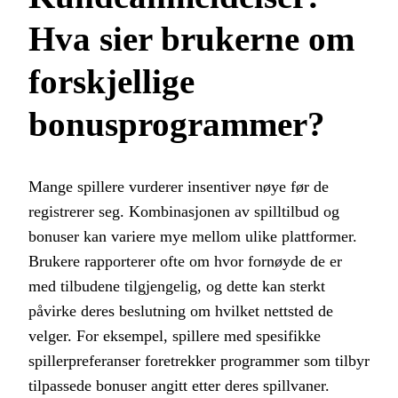
Hva sier brukerne om
forskjellige
bonusprogrammer?
Mange spillere vurderer insentiver nøye før de
registrerer seg. Kombinasjonen av spilltilbud og
bonuser kan variere mye mellom ulike plattformer.
Brukere rapporterer ofte om hvor fornøyde de er
med tilbudene tilgjengelig, og dette kan sterkt
påvirke deres beslutning om hvilket nettsted de
velger. For eksempel, spillere med spesifikke
spillerpreferanser foretrekker programmer som tilbyr
tilpassede bonuser angitt etter deres spillvaner.