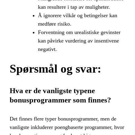
kan resultere i tap av muligheter.
Å ignorere vilkår og betingelser kan
medføre risiko.
Forventning om urealistiske gevinster
kan påvirke vurdering av insentivene
negativt.
Spørsmål og svar:
Hva er de vanligste typene
bonusprogrammer som finnes?
Det finnes flere typer bonusprogrammer, men de
vanligste inkluderer poengbaserte programmer, hvor