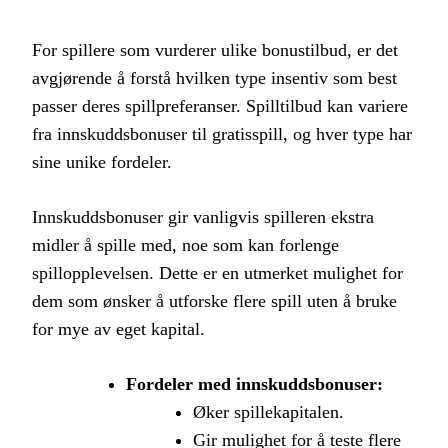
For spillere som vurderer ulike bonustilbud, er det
avgjørende å forstå hvilken type insentiv som best
passer deres spillpreferanser. Spilltilbud kan variere
fra innskuddsbonuser til gratisspill, og hver type har
sine unike fordeler.
Innskuddsbonuser gir vanligvis spilleren ekstra
midler å spille med, noe som kan forlenge
spillopplevelsen. Dette er en utmerket mulighet for
dem som ønsker å utforske flere spill uten å bruke
for mye av eget kapital.
Fordeler med innskuddsbonuser:
Øker spillekapitalen.
Gir mulighet for å teste flere