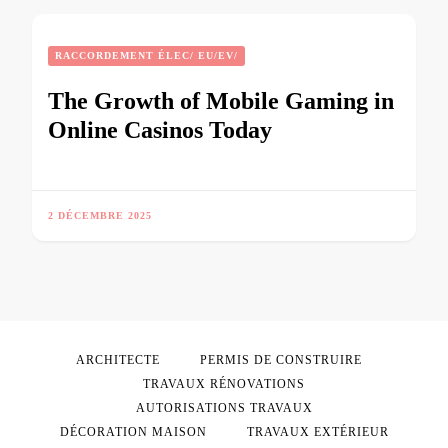
RACCORDEMENT ÉLEC/ EU/EV/
The Growth of Mobile Gaming in
Online Casinos Today
2 DÉCEMBRE 2025
ARCHITECTE
PERMIS DE CONSTRUIRE
TRAVAUX RÉNOVATIONS
AUTORISATIONS TRAVAUX
DÉCORATION MAISON
TRAVAUX EXTÉRIEUR