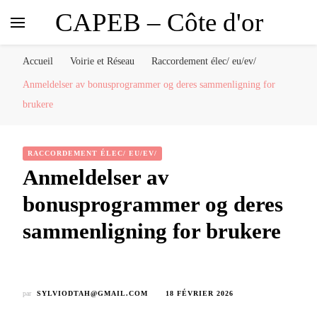
CAPEB – Côte d'or
Accueil
Voirie et Réseau
Raccordement élec/ eu/ev/
Anmeldelser av bonusprogrammer og deres sammenligning for
brukere
RACCORDEMENT ÉLEC/ EU/EV/
Anmeldelser av
bonusprogrammer og deres
sammenligning for brukere
par
SYLVIODTAH@GMAIL.COM
18 FÉVRIER 2026