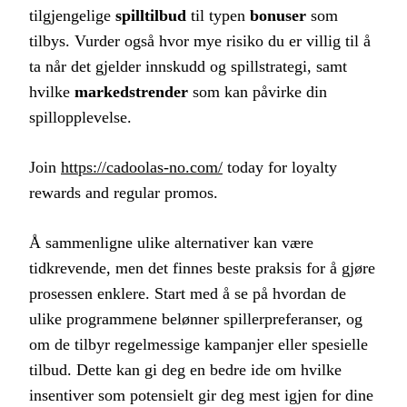
tilgjengelige
spilltilbud
til typen
bonuser
som
tilbys. Vurder også hvor mye risiko du er villig til å
ta når det gjelder innskudd og spillstrategi, samt
hvilke
markedstrender
som kan påvirke din
spillopplevelse.
Join
https://cadoolas-no.com/
today for loyalty
rewards and regular promos.
Å sammenligne ulike alternativer kan være
tidkrevende, men det finnes beste praksis for å gjøre
prosessen enklere. Start med å se på hvordan de
ulike programmene belønner spillerpreferanser, og
om de tilbyr regelmessige kampanjer eller spesielle
tilbud. Dette kan gi deg en bedre ide om hvilke
insentiver som potensielt gir deg mest igjen for dine