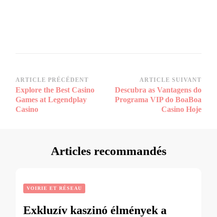
Navigation
ARTICLE PRÉCÉDENT
ARTICLE SUIVANT
Explore the Best Casino
Descubra as Vantagens do
d’article
Games at Legendplay
Programa VIP do BoaBoa
Casino
Casino Hoje
Articles recommandés
VOIRIE ET RÉSEAU
Exkluzív kaszinó élmények a