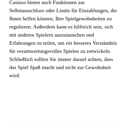
Casinos bieten auch Funktionen zur
Selbstausschluss oder Limits für Einzahlungen, die
Ihnen helfen können, Ihre Spielgewohnheiten zu
regulieren. Außerdem kann es hilfreich sein, sich
mit anderen Spielern auszutauschen und
Erfahrungen zu teilen, um ein besseres Verständnis
für verantwortungsvolles Spielen zu entwickeln.
Schließlich sollten Sie immer darauf achten, dass
das Spiel Spaß macht und nicht zur Gewohnheit
wird.