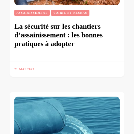
ASSAINISSEMENT
VOIRIE ET RÉSEAU
La sécurité sur les chantiers
d’assainissement : les bonnes
pratiques à adopter
21 MAI 2023