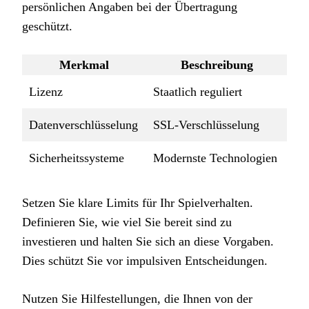
persönlichen Angaben bei der Übertragung
geschützt.
Merkmal
Beschreibung
Lizenz
Staatlich reguliert
Datenverschlüsselung
SSL-Verschlüsselung
Sicherheitssysteme
Modernste Technologien
Setzen Sie klare Limits für Ihr Spielverhalten.
Definieren Sie, wie viel Sie bereit sind zu
investieren und halten Sie sich an diese Vorgaben.
Dies schützt Sie vor impulsiven Entscheidungen.
Nutzen Sie Hilfestellungen, die Ihnen von der