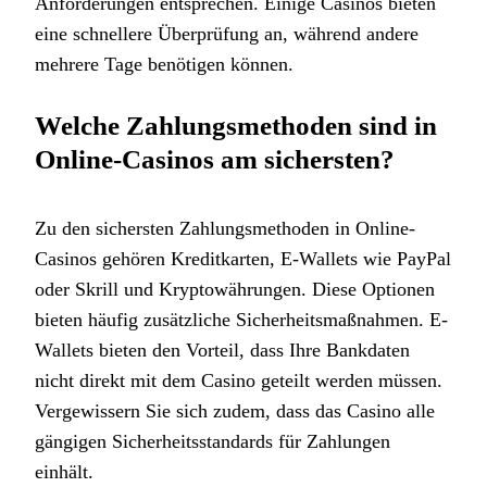
Anforderungen entsprechen. Einige Casinos bieten
eine schnellere Überprüfung an, während andere
mehrere Tage benötigen können.
Welche Zahlungsmethoden sind in
Online-Casinos am sichersten?
Zu den sichersten Zahlungsmethoden in Online-
Casinos gehören Kreditkarten, E-Wallets wie PayPal
oder Skrill und Kryptowährungen. Diese Optionen
bieten häufig zusätzliche Sicherheitsmaßnahmen. E-
Wallets bieten den Vorteil, dass Ihre Bankdaten
nicht direkt mit dem Casino geteilt werden müssen.
Vergewissern Sie sich zudem, dass das Casino alle
gängigen Sicherheitsstandards für Zahlungen
einhält.