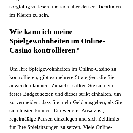
sorgfältig zu lesen, um sich über dessen Richtlinien
im Klaren zu sein.
Wie kann ich meine
Spielgewohnheiten im Online-
Casino kontrollieren?
Um Ihre Spielgewohnheiten im Online-Casino zu
kontrollieren, gibt es mehrere Strategien, die Sie
anwenden können. Zunächst sollten Sie sich ein
festes Budget setzen und dieses strikt einhalten, um
zu vermeiden, dass Sie mehr Geld ausgeben, als Sie
sich leisten können. Ein weiterer Ansatz ist,
regelmäßige Pausen einzulegen und sich Zeitlimits
für Ihre Spielsitzungen zu setzen. Viele Online-