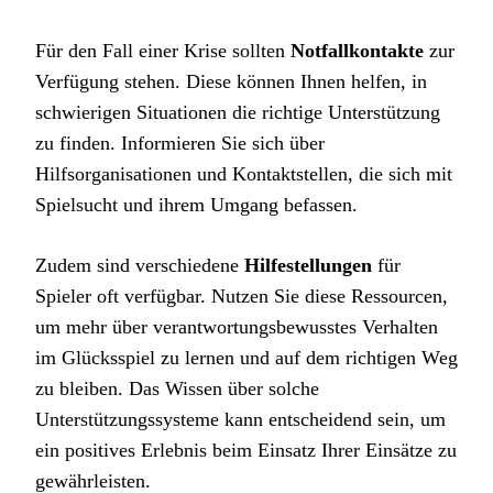
Für den Fall einer Krise sollten
Notfallkontakte
zur
Verfügung stehen. Diese können Ihnen helfen, in
schwierigen Situationen die richtige Unterstützung
zu finden. Informieren Sie sich über
Hilfsorganisationen und Kontaktstellen, die sich mit
Spielsucht und ihrem Umgang befassen.
Zudem sind verschiedene
Hilfestellungen
für
Spieler oft verfügbar. Nutzen Sie diese Ressourcen,
um mehr über verantwortungsbewusstes Verhalten
im Glücksspiel zu lernen und auf dem richtigen Weg
zu bleiben. Das Wissen über solche
Unterstützungssysteme kann entscheidend sein, um
ein positives Erlebnis beim Einsatz Ihrer Einsätze zu
gewährleisten.