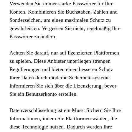
Verwenden Sie immer starke Passwörter für Ihre
Konten. Kombinieren Sie Buchstaben, Zahlen und
Sonderzeichen, um einen maximalen Schutz zu
gewährleisten. Vergessen Sie nicht, regelmäßig Ihre
Passwörter zu ändern.
Achten Sie darauf, nur auf lizenzierten Plattformen
zu spielen. Diese Anbieter unterliegen strengen
Regulierungen und bieten einen besseren Schutz
Ihrer Daten durch moderne Sicherheitssysteme.
Informieren Sie sich über die Lizenzierung, bevor
Sie ein Benutzerkonto erstellen.
Datenverschlüsselung ist ein Muss. Sichern Sie Ihre
Informationen, indem Sie Plattformen wählen, die
diese Technologie nutzen. Dadurch werden Ihre