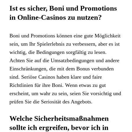
Ist es sicher, Boni und Promotions
in Online-Casinos zu nutzen?
Boni und Promotions können eine gute Möglichkeit
sein, um Ihr Spielerlebnis zu verbessern, aber es ist
wichtig, die Bedingungen sorgfältig zu lesen.
Achten Sie auf die Umsatzbedingungen und andere
Einschränkungen, die mit dem Bonus verbunden
sind. Seriöse Casinos haben klare und faire
Richtlinien für ihre Boni. Wenn etwas zu gut
erscheint, um wahr zu sein, seien Sie vorsichtig und
prüfen Sie die Seriosität des Angebots.
Welche Sicherheitsmaßnahmen
sollte ich ergreifen, bevor ich in