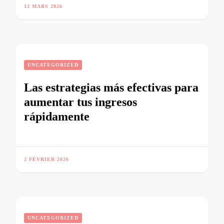
12 MARS 2026
UNCATEGORIZED
Las estrategias más efectivas para
aumentar tus ingresos
rápidamente
2 FÉVRIER 2026
UNCATEGORIZED