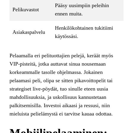
Pääsy uusimpiin peleihin
Pelikuvastot
ennen muita.
Henkilökohtainen tukitiimi
Asiakaspalvelu
käytössäsi.
Pelaamalla eri pelituottajien pelejä, keräät myös
VIP-pisteitä, jotka auttavat sinua nousemaan
korkeammalle tasolle ohjelmassa. Jokainen
pelaamasi peli, olipa se sitten pikavoittopelit tai
strategiset live-pöydät, tuo sinulle eteen uusia
mahdollisuuksia, ja uskollisuus kannustetaan
palkitsemisilla. Investoi aikaasi ja ressusi, niin
mieluista pelielämystä ei tarvitse kauaa odottaa.
Mobiilipelaaminen: