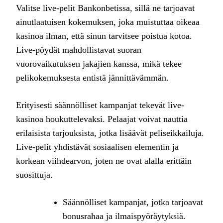
Valitse live-pelit Bankonbetissa, sillä ne tarjoavat
ainutlaatuisen kokemuksen, joka muistuttaa oikeaa
kasinoa ilman, että sinun tarvitsee poistua kotoa.
Live-pöydät mahdollistavat suoran
vuorovaikutuksen jakajien kanssa, mikä tekee
pelikokemuksesta entistä jännittävämmän.
Erityisesti säännölliset kampanjat tekevät live-
kasinoa houkuttelevaksi. Pelaajat voivat nauttia
erilaisista tarjouksista, jotka lisäävät peliseikkailuja.
Live-pelit yhdistävät sosiaalisen elementin ja
korkean viihdearvon, joten ne ovat alalla erittäin
suosittuja.
Säännölliset kampanjat, jotka tarjoavat
bonusrahaa ja ilmaispyöräytyksiä.