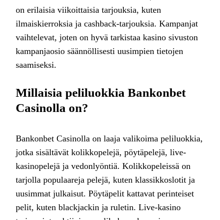
on erilaisia viikoittaisia tarjouksia, kuten
ilmaiskierroksia ja cashback-tarjouksia. Kampanjat
vaihtelevat, joten on hyvä tarkistaa kasino sivuston
kampanjaosio säännöllisesti uusimpien tietojen
saamiseksi.
Millaisia peliluokkia Bankonbet
Casinolla on?
Bankonbet Casinolla on laaja valikoima peliluokkia,
jotka sisältävät kolikkopelejä, pöytäpelejä, live-
kasinopelejä ja vedonlyöntiä. Kolikkopeleissä on
tarjolla populaareja pelejä, kuten klassikkoslotit ja
uusimmat julkaisut. Pöytäpelit kattavat perinteiset
pelit, kuten blackjackin ja ruletin. Live-kasino