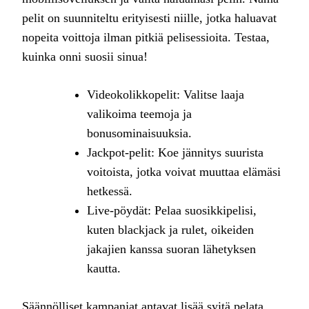
pelit on suunniteltu erityisesti niille, jotka haluavat
nopeita voittoja ilman pitkiä pelisessioita. Testaa,
kuinka onni suosii sinua!
Videokolikkopelit: Valitse laaja
valikoima teemoja ja
bonusominaisuuksia.
Jackpot-pelit: Koe jännitys suurista
voitoista, jotka voivat muuttaa elämäsi
hetkessä.
Live-pöydät: Pelaa suosikkipelisi,
kuten blackjack ja rulet, oikeiden
jakajien kanssa suoran lähetyksen
kautta.
Säännölliset kampanjat antavat lisää syitä pelata