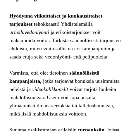
Hyödynnä viikoittaiset ja kuukausittaiset
tarjoukset
tehokkaasti! Yhdistelemällä
urheiluvedonlyönti
ja erikoistarjoukset voit
maksimoida voitot. Tarkista säännöllisesti tarjousten
ehdoista, miten voit osallistua eri kampanjoihin ja
saada etuja sekä vedonlyönti- että pelipuolelta.
Varmista, että olet tietoinen
säännöllisistä
kampanjoista
, jotka tarjoavat bonuksia uusimmista
peleistä ja
videokolikkopelit
voivat tarjota huikeita
mahdollisuuksia. Usein voit jopa ansaita
ylimääräisiä ilmaiskierroksia tai talletusbonuksia,
mikä lisää mahdollisuuksia voittoon.
Suuntaa osallistumaan erilaisiin
turnauksiin
, joissa