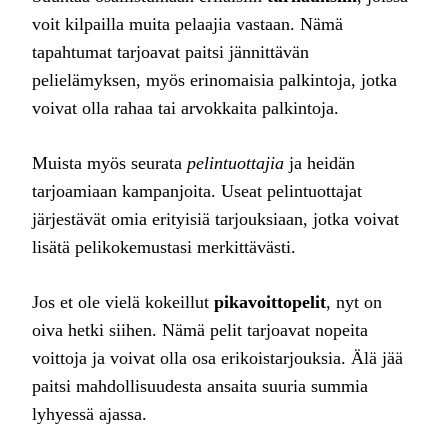
voit kilpailla muita pelaajia vastaan. Nämä
tapahtumat tarjoavat paitsi jännittävän
pelielämyksen, myös erinomaisia palkintoja, jotka
voivat olla rahaa tai arvokkaita palkintoja.
Muista myös seurata
pelintuottajia
ja heidän
tarjoamiaan kampanjoita. Useat pelintuottajat
järjestävät omia erityisiä tarjouksiaan, jotka voivat
lisätä pelikokemustasi merkittävästi.
Jos et ole vielä kokeillut
pikavoittopelit
, nyt on
oiva hetki siihen. Nämä pelit tarjoavat nopeita
voittoja ja voivat olla osa erikoistarjouksia. Älä jää
paitsi mahdollisuudesta ansaita suuria summia
lyhyessä ajassa.