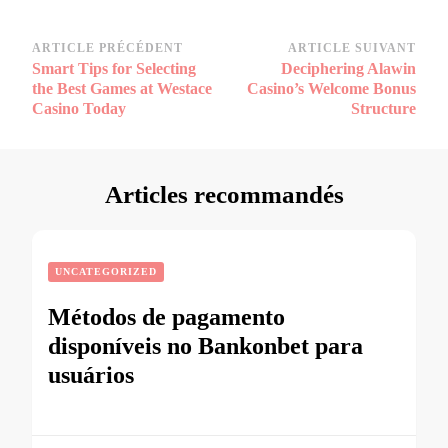
Navigation
ARTICLE PRÉCÉDENT
ARTICLE SUIVANT
Smart Tips for Selecting
Deciphering Alawin
d’article
the Best Games at Westace
Casino’s Welcome Bonus
Casino Today
Structure
Articles recommandés
UNCATEGORIZED
Métodos de pagamento
disponíveis no Bankonbet para
usuários