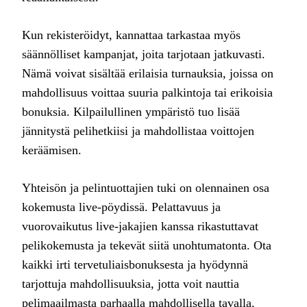
Kun rekisteröidyt, kannattaa tarkastaa myös
säännölliset kampanjat, joita tarjotaan jatkuvasti.
Nämä voivat sisältää erilaisia turnauksia, joissa on
mahdollisuus voittaa suuria palkintoja tai erikoisia
bonuksia. Kilpailullinen ympäristö tuo lisää
jännitystä pelihetkiisi ja mahdollistaa voittojen
keräämisen.
Yhteisön ja pelintuottajien tuki on olennainen osa
kokemusta live-pöydissä. Pelattavuus ja
vuorovaikutus live-jakajien kanssa rikastuttavat
pelikokemusta ja tekevät siitä unohtumatonta. Ota
kaikki irti tervetuliaisbonuksesta ja hyödynnä
tarjottuja mahdollisuuksia, jotta voit nauttia
pelimaailmasta parhaalla mahdollisella tavalla.