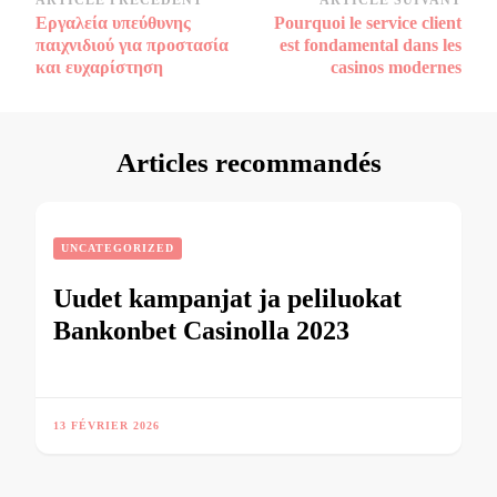
Navigation
ARTICLE PRÉCÉDENT
ARTICLE SUIVANT
Εργαλεία υπεύθυνης
Pourquoi le service client
d’article
παιχνιδιού για προστασία
est fondamental dans les
και ευχαρίστηση
casinos modernes
Articles recommandés
UNCATEGORIZED
Uudet kampanjat ja peliluokat
Bankonbet Casinolla 2023
13 FÉVRIER 2026