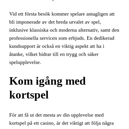
Vid ett första besök kommer spelare antagligen att
bli imponerade av det breda urvalet av spel,
inklusive klassiska och moderna alternativ, samt den
professionella servicen som erbjuds. En dedikerad
kundsupport är också en viktig aspekt att ha i
åtanke, vilket bidrar till en trygg och säker
spelupplevelse.
Kom igång med
kortspel
För att få ut det mesta av din upplevelse med
kortspel på ett casino, är det viktigt att följa några