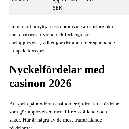
SEK
Genom att utnyttja dessa bonusar kan spelare öka
sina chanser att vinna och förlänga sin
spelupplevelse, vilket gör det ännu mer spännande
att spela kortspel.
Nyckelfördelar med
casinon 2026
Att spela på moderna casinon erbjuder flera fördelar
som gör upplevelsen mer tillfredsställande och
säker. Här är några av de mest framträdande
fördelarna: