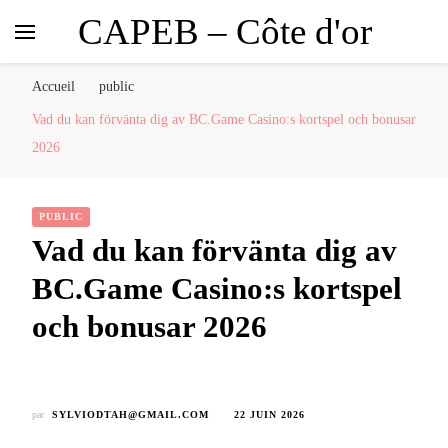
CAPEB – Côte d'or
Accueil
public
Vad du kan förvänta dig av BC.Game Casino:s kortspel och bonusar
2026
PUBLIC
Vad du kan förvänta dig av
BC.Game Casino:s kortspel
och bonusar 2026
par
SYLVIODTAH@GMAIL.COM
22 JUIN 2026