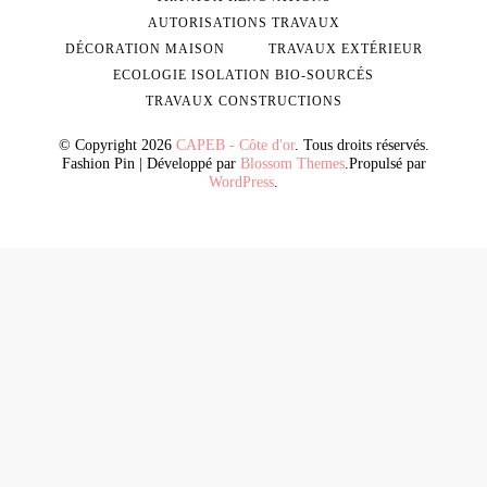
AUTORISATIONS TRAVAUX
DÉCORATION MAISON
TRAVAUX EXTÉRIEUR
ECOLOGIE ISOLATION BIO-SOURCÉS
TRAVAUX CONSTRUCTIONS
© Copyright 2026
CAPEB - Côte d'or
. Tous droits réservés.
Fashion Pin | Développé par
Blossom Themes
.Propulsé par
WordPress
.