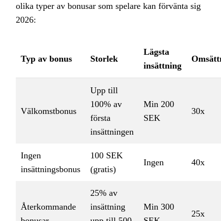
olika typer av bonusar som spelare kan förvänta sig
2026:
Lägsta
Typ av bonus
Storlek
Omsätt
insättning
Upp till
100% av
Min 200
Välkomstbonus
30x
första
SEK
insättningen
Ingen
100 SEK
Ingen
40x
insättningsbonus
(gratis)
25% av
Återkommande
insättning
Min 300
25x
bonusar
upp till 500
SEK