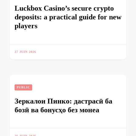
Luckbox Casino’s secure crypto
deposits: a practical guide for new
players
27 JUIN 2026
PUBLIC
Зеркалои Пинко: дастрасӣ ба
бозӣ ва бонусҳо без монеа
26 JUIN 2026