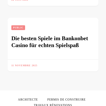
PUBLIC
Die besten Spiele im Bankonbet
Casino für echten Spielspaß
11 NOVEMBRE 2025
ARCHITECTE
PERMIS DE CONSTRUIRE
TRAVAUX RÉNOVATIONS