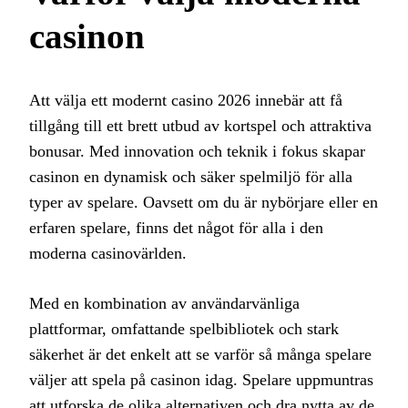
casinon
Att välja ett modernt casino 2026 innebär att få
tillgång till ett brett utbud av kortspel och attraktiva
bonusar. Med innovation och teknik i fokus skapar
casinon en dynamisk och säker spelmiljö för alla
typer av spelare. Oavsett om du är nybörjare eller en
erfaren spelare, finns det något för alla i den
moderna casinovärlden.
Med en kombination av användarvänliga
plattformar, omfattande spelbibliotek och stark
säkerhet är det enkelt att se varför så många spelare
väljer att spela på casinon idag. Spelare uppmuntras
att utforska de olika alternativen och dra nytta av de