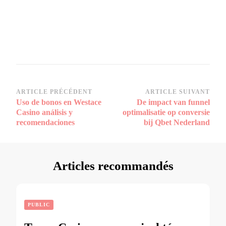
Navigation
ARTICLE PRÉCÉDENT
ARTICLE SUIVANT
Uso de bonos en Westace
De impact van funnel
d’article
Casino análisis y
optimalisatie op conversie
recomendaciones
bij Qbet Nederland
Articles recommandés
PUBLIC