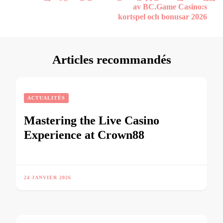
d’article
av BC.Game Casino:s
kortspel och bonusar 2026
Articles recommandés
ACTUALITÉS
Mastering the Live Casino
Experience at Crown88
24 JANVIER 2026