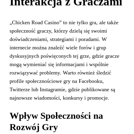
Interakcja z Graczami
„Chicken Road Casino” to nie tylko gra, ale także
społeczność graczy, którzy dzielą się swoimi
doświadczeniami, strategiami i poradami. W
internecie można znaleźć wiele forów i grup
dyskusyjnych poświęconych tej grze, gdzie gracze
mogą wymieniać się informacjami i wspólnie
rozwiązywać problemy. Warto również śledzić
profile społecznościowe gry na Facebooku,
Twitterze lub Instagramie, gdzie publikowane są
najnowsze wiadomości, konkursy i promocje.
Wpływ Społeczności na
Rozwój Gry