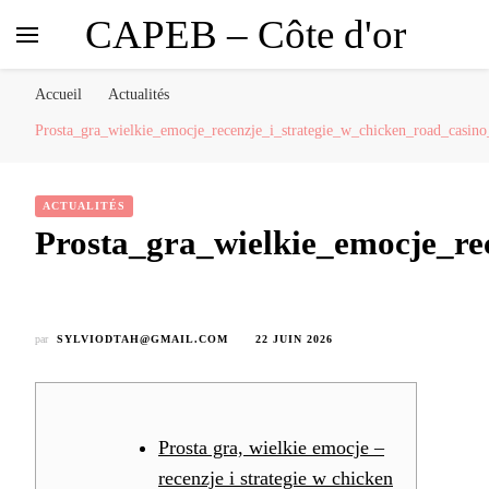
CAPEB – Côte d'or
Accueil
Actualités
Prosta_gra_wielkie_emocje_recenzje_i_strategie_w_chicken_road_casino
ACTUALITÉS
Prosta_gra_wielkie_emocje_re
par
SYLVIODTAH@GMAIL.COM
22 JUIN 2026
Prosta gra, wielkie emocje –
recenzje i strategie w chicken