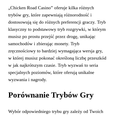
„Chicken Road Casino” oferuje kilka różnych
trybów gry, które zapewniają różnorodność i
dostosowują się do różnych preferencji graczy. Tryb
klasyczny to podstawowy tryb rozgrywki, w którym
musisz po prostu przejść przez drogę, unikając
samochodów i zbierając monety. Tryb
zręcznościowy to bardziej wymagająca wersja gry,
w której musisz pokonać określoną liczbę przeszkód
w jak najkrótszym czasie. Tryb wyzwań to seria
specjalnych poziomów, które oferują unikalne
wyzwania i nagrody.
Porównanie Trybów Gry
Wybór odpowiedniego trybu gry zależy od Twoich