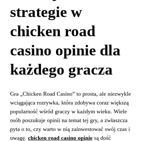
strategie w
chicken road
casino opinie dla
każdego gracza
Gra „Chicken Road Casino” to prosta, ale niezwykle
wciągająca rozrywka, która zdobywa coraz większą
popularność wśród graczy w każdym wieku. Wiele
osób poszukuje opinii na temat tej gry, a zwłaszcza
pyta o to, czy warto w nią zainwestować swój czas i
uwagę.
chicken road casino opinie
są dość