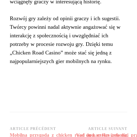
wciągnęły graczy w interesującą historię.
Rozwój gry zależy od opinii graczy i ich sugestii.
Twórcy powinni nadal aktywnie angażować się w
interakcję z społecznością i uwzględniać ich
potrzeby w procesie rozwoju gry. Dzięki temu
„Chicken Road Casino” może stać się jedną z
najpopularniejszych gier mobilnych na rynku.
Navigation
ARTICLE PRÉCÉDENT
ARTICLE SUIVANT
Mobilna_przygoda_z_chicken_road_app_czeka_pokonaj_pr
Vad du kan förvänta dig