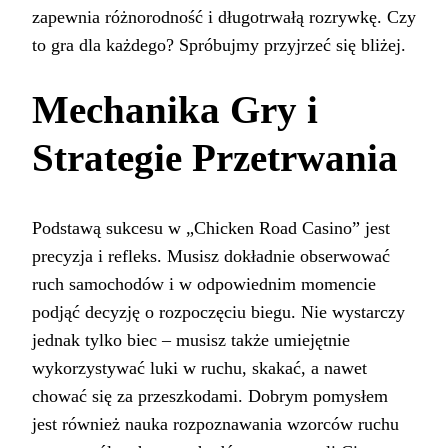
zapewnia różnorodność i długotrwałą rozrywkę. Czy
to gra dla każdego? Spróbujmy przyjrzeć się bliżej.
Mechanika Gry i
Strategie Przetrwania
Podstawą sukcesu w „Chicken Road Casino” jest
precyzja i refleks. Musisz dokładnie obserwować
ruch samochodów i w odpowiednim momencie
podjąć decyzję o rozpoczęciu biegu. Nie wystarczy
jednak tylko biec – musisz także umiejętnie
wykorzystywać luki w ruchu, skakać, a nawet
chować się za przeszkodami. Dobrym pomysłem
jest również nauka rozpoznawania wzorców ruchu