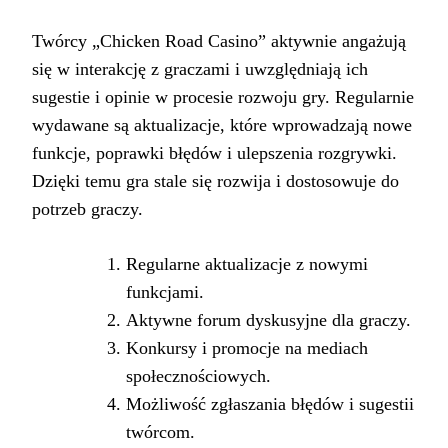
Twórcy „Chicken Road Casino” aktywnie angażują
się w interakcję z graczami i uwzględniają ich
sugestie i opinie w procesie rozwoju gry. Regularnie
wydawane są aktualizacje, które wprowadzają nowe
funkcje, poprawki błędów i ulepszenia rozgrywki.
Dzięki temu gra stale się rozwija i dostosowuje do
potrzeb graczy.
Regularne aktualizacje z nowymi
funkcjami.
Aktywne forum dyskusyjne dla graczy.
Konkursy i promocje na mediach
społecznościowych.
Możliwość zgłaszania błędów i sugestii
twórcom.