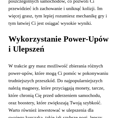
poszczególnych samochodów, co pozwoli Ci
przewidzieć ich zachowanie i uniknąć kolizji. Im
więcej grasz, tym lepiej rozumiesz mechanikę gry i
tym łatwiej Ci jest osiągać wysokie wyniki.
Wykorzystanie Power-Upów
i Ulepszeń
W trakcie gry masz możliwość zbierania różnych
power-upów, które mogą Ci pomóc w pokonywaniu
trudniejszych przeszkód. Do najpopularniejszych
należą magnesy, które przyciągają monety, tarcze,
które chronią Cię przed uderzeniem samochodu,
oraz boostery, które zwiększają Twoją szybkość.
Warto również inwestować w ulepszenia dla
swojego kurczaka, takie jak szybsze nogi, lepszy