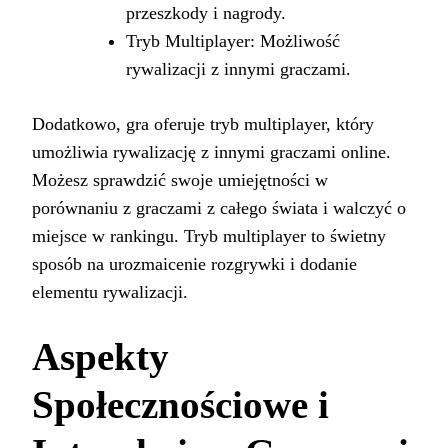
przeszkody i nagrody.
Tryb Multiplayer: Możliwość
rywalizacji z innymi graczami.
Dodatkowo, gra oferuje tryb multiplayer, który
umożliwia rywalizację z innymi graczami online.
Możesz sprawdzić swoje umiejętności w
porównaniu z graczami z całego świata i walczyć o
miejsce w rankingu. Tryb multiplayer to świetny
sposób na urozmaicenie rozgrywki i dodanie
elementu rywalizacji.
Aspekty
Społecznościowe i