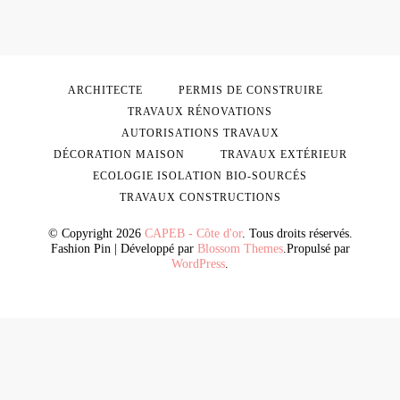
ARCHITECTE
PERMIS DE CONSTRUIRE
TRAVAUX RÉNOVATIONS
AUTORISATIONS TRAVAUX
DÉCORATION MAISON
TRAVAUX EXTÉRIEUR
ECOLOGIE ISOLATION BIO-SOURCÉS
TRAVAUX CONSTRUCTIONS
© Copyright 2026
CAPEB - Côte d'or
. Tous droits réservés.
Fashion Pin | Développé par
Blossom Themes
.Propulsé par
WordPress
.