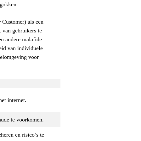
 gokken.
 Customer) als een
t van gebruikers te
 en andere malafide
heid van individuele
peelomgeving voor
et internet.
fraude te voorkomen.
eren en risico’s te