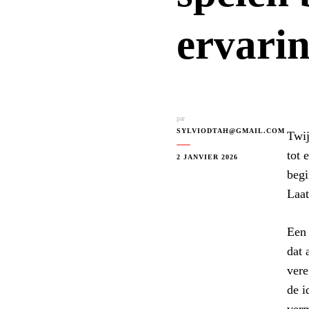
ervari
par
SYLVIODTAH@GMAIL.COM
Twij
tot 
2 JANVIER 2026
begi
Laat
Een 
dat 
vere
de i