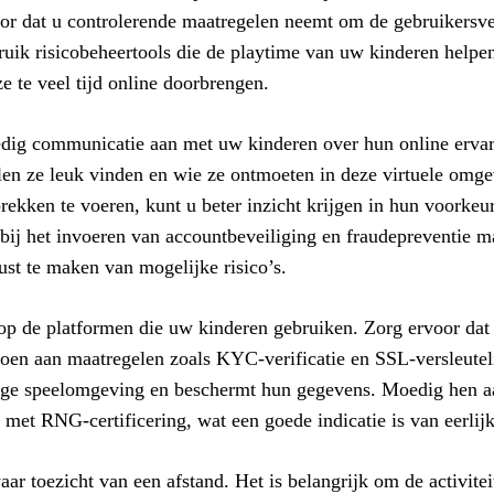
or dat u controlerende maatregelen neemt om de gebruikersve
uik risicobeheertools die de playtime van uw kinderen help
ze te veel tijd online doorbrengen.
ig communicatie aan met uw kinderen over hun online erva
len ze leuk vinden en wie ze ontmoeten in deze virtuele omg
rekken te voeren, kunt u beter inzicht krijgen in hun voorkeu
bij het invoeren van accountbeveiliging en fraudepreventie m
st te maken van mogelijke risico’s.
op de platformen die uw kinderen gebruiken. Zorg ervoor dat d
oen aan maatregelen zoals KYC-verificatie en SSL-versleutel
ige speelomgeving en beschermt hun gegevens. Moedig hen aa
s met RNG-certificering, wat een goede indicatie is van eerlij
ar toezicht van een afstand. Het is belangrijk om de activite