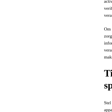
acti
veri
vera
Om d
zorg
info
vera
make
T
s
Stel
appa