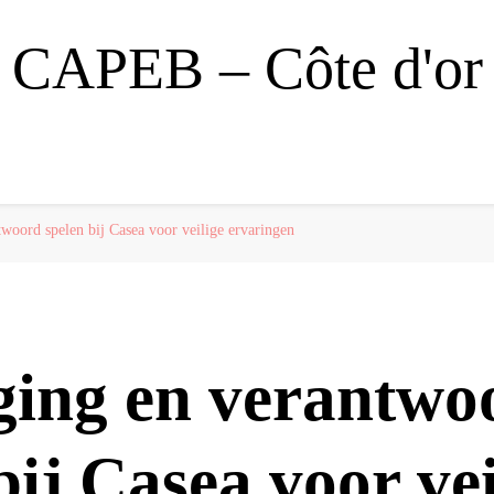
CAPEB – Côte d'or
twoord spelen bij Casea voor veilige ervaringen
iging en verantwo
bij Casea voor vei