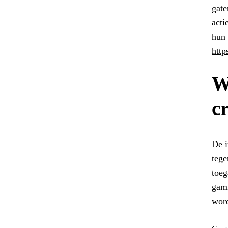
gate
acti
hun 
http
W
c
De i
tege
toeg
gami
word