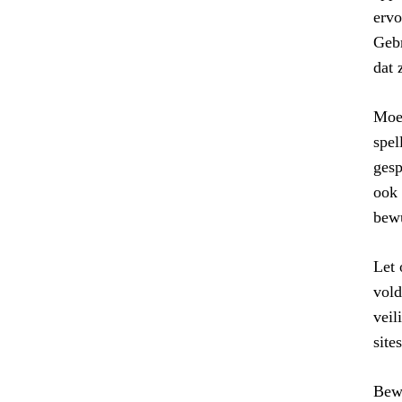
ervo
Gebr
dat 
Moed
spel
gesp
ook 
bewu
Let 
vold
veil
site
Bewa