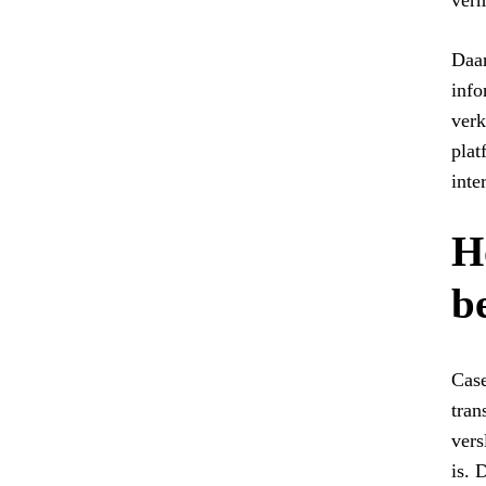
verm
Daar
info
verk
plat
inte
H
b
Case
tran
vers
is. 