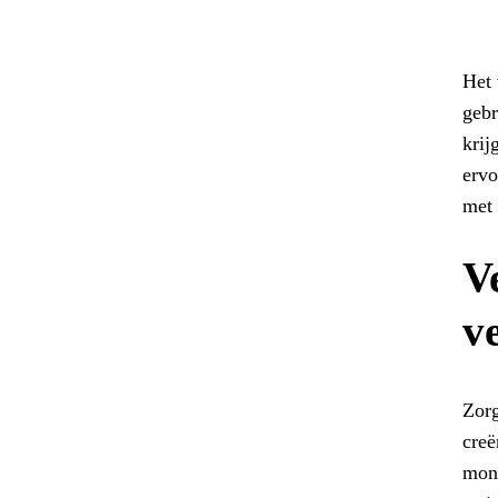
Het 
gebr
krij
ervo
met
V
v
Zorg
creë
moni