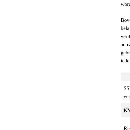
word
Bove
bela
veri
acti
gebr
iede
SS
ver
KY
Ri