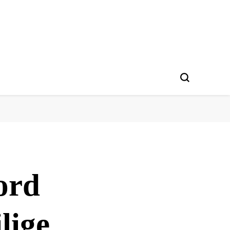
ord
lige