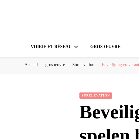
VOIRIE ET RÉSEAU
GROS ŒUVRE
Accueil
gros œuvre
Surelevation
Beveiliging en veran
SURELEVATION
Beveil
spelen 