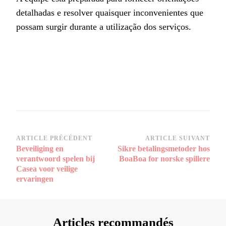
detalhadas e resolver quaisquer inconvenientes que
possam surgir durante a utilização dos serviços.
Navigation
ARTICLE PRÉCÉDENT
ARTICLE SUIVANT
Beveiliging en
Sikre betalingsmetoder hos
d’article
verantwoord spelen bij
BoaBoa for norske spillere
Casea voor veilige
ervaringen
Articles recommandés