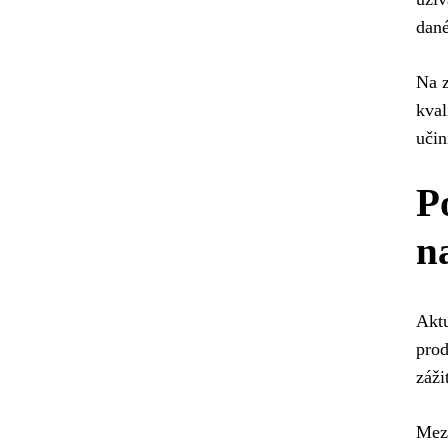
dané
Na z
kval
učin
P
n
Aktu
prod
záži
Mezi