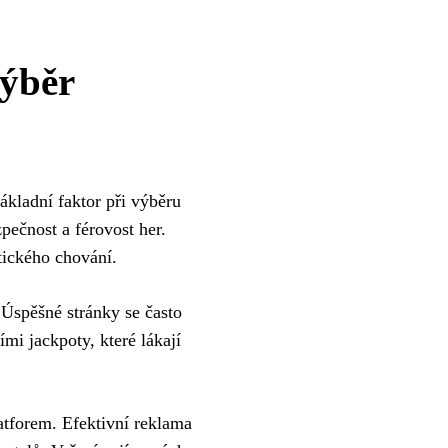
výběr
ákladní faktor při výběru
pečnost a férovost her.
tického chování.
 Úspěšné stránky se často
mi jackpoty, které lákají
latforem. Efektivní reklama