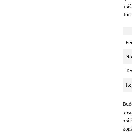
hráč
dodr
Pe
No
Te
Re
Budo
posu
hráč
konk