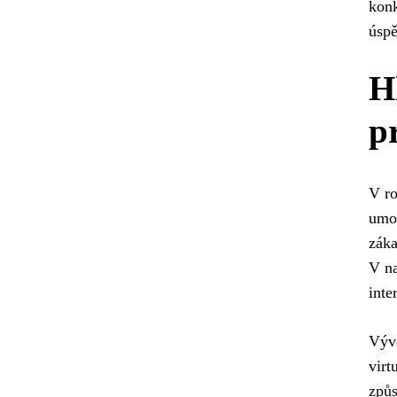
konk
úspě
H
p
V ro
umož
záka
V na
inte
Vývo
virt
způs