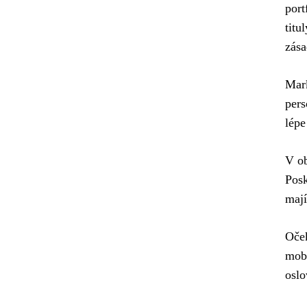
port
titu
zása
Mark
pers
lépe
V ob
Posk
mají
Oček
mobi
oslo