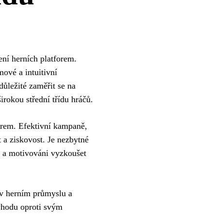
ní herních platforem.
mové a intuitivní
důležité zaměřit se na
širokou střední třídu hráčů.
forem. Efektivní kampaně,
 a ziskovost. Je nezbytné
ni a motivováni vyzkoušet
 v herním průmyslu a
ýhodu oproti svým