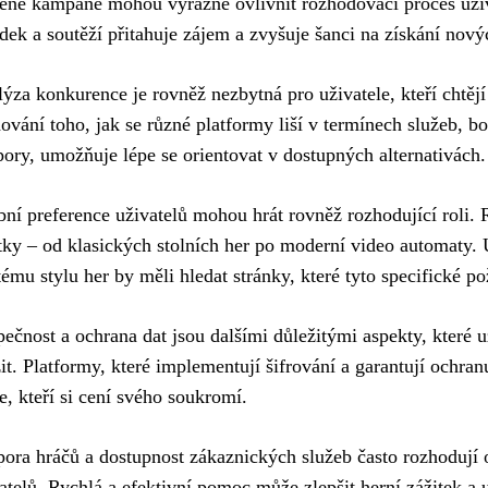
lené kampaně mohou výrazně ovlivnit rozhodovací proces uži
dek a soutěží přitahuje zájem a zvyšuje šanci na získání nový
ýza konkurence je rovněž nezbytná pro uživatele, kteří chtějí 
ování toho, jak se různé platformy liší v termínech služeb, b
ory, umožňuje lépe se orientovat v dostupných alternativách.
ní preference uživatelů mohou hrát rovněž rozhodující roli. R
tky – od klasických stolních her po moderní video automaty. 
tému stylu her by měli hledat stránky, které tyto specifické p
ečnost a ochrana dat jsou dalšími důležitými aspekty, které u
it. Platformy, které implementují šifrování a garantují ochran
e, kteří si cení svého soukromí.
ora hráčů a dostupnost zákaznických služeb často rozhodují 
atelů. Rychlá a efektivní pomoc může zlepšit herní zážitek a 