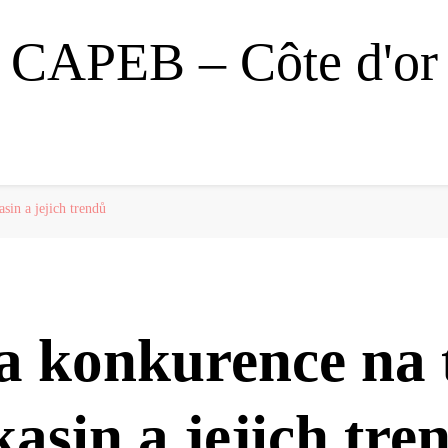
CAPEB – Côte d'or
sin a jejich trendů
a konkurence na 
kasin a jejich tre