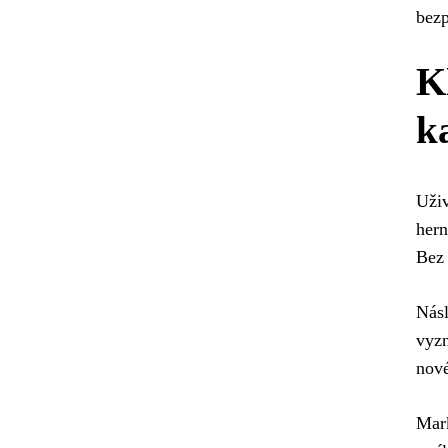
bezp
K
k
Uživ
hern
Bez 
Násl
vyzn
nové
Mark