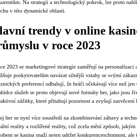
urentům. Na strategii a technologický pokrok, lze proto nahlí
chu v této dynamické oblasti.
lavní trendy v online kasi
růmyslu v roce 2023
ce 2023 se marketingové strategie zaměřují na personalizaci 
ňuje poskytovatelům navázat silnější vztahy se svými zákaz
znických preferencí odhalují, že hráči očekávají více než jen t
bídce služeb se proto objevují nové formáty her, jako jsou ži
raktivní zážitky, které přitahují pozornost a zvyšují zasvěcení 
j her se nyní více soustředí na zkombinování zábavy a techno
uální reality a rozšířené reality, což zcela mění způsob, jakým 
obem se kasina snaží nejen udržet konkurenceschopnost, ale