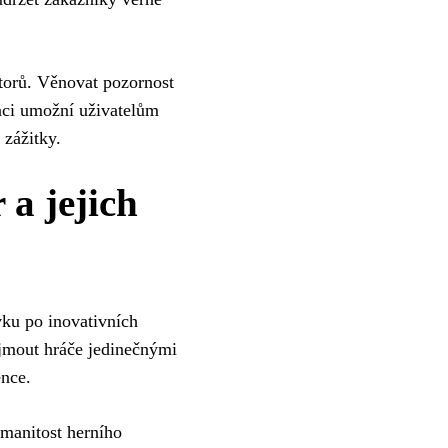
torů. Věnovat pozornost
nci umožní uživatelům
 zážitky.
 a jejich
vku po inovativních
ujmout hráče jedinečnými
ence.
zmanitost herního