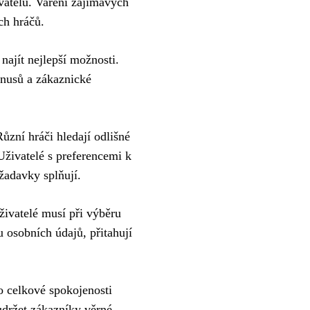
vatelů. Vaření zajímavých
ch hráčů.
najít nejlepší možnosti.
onusů a zákaznické
ůzní hráči hledají odlišné
Uživatelé s preferencemi k
ožadavky splňují.
živatelé musí při výběru
u osobních údajů, přitahují
o celkové spokojenosti
udržet zákazníky věrné