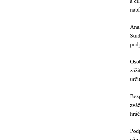
a cí
nabí
Anal
Stud
podp
Osob
záži
urči
Bezp
zváž
hráč
Podp
uživ