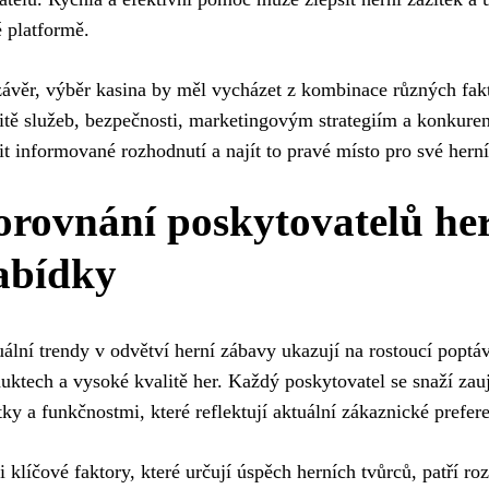
 platformě.
ávěr, výběr kasina by měl vycházet z kombinace různých fak
itě služeb, bezpečnosti, marketingovým strategiím a konkure
it informované rozhodnutí a najít to pravé místo pro své herní
orovnání poskytovatelů her
abídky
ální trendy v odvětví herní zábavy ukazují na rostoucí poptá
uktech a vysoké kvalitě her. Každý poskytovatel se snaží za
tky a funkčnostmi, které reflektují aktuální zákaznické prefer
 klíčové faktory, které určují úspěch herních tvůrců, patří ro