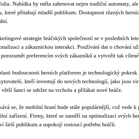
folia. Nabídka by měla zahrnovat nejen tradiční automaty, ale 
ly, které přitahují mladší publikum. Dostupnost různých herníc
dní.
etingové strategie hráčských společností se v posledních let
onalizaci a zákaznickou interakci. Používání dat o chování 
 porozumět preferencím svých zákazníků a vytvořit tak cílen
lasti budoucnosti herních platforem je technologický pokro
ytovatelé, kteří investují do nových technologií, jako jsou virt
 větší šanci se udržet na vrcholu a přilákat nové hráče.
ává se, že mobilní hraní bude stále populárnější, což vede k
lní zařízení. Firmy, které se zaměří na optimalizaci svých he
ví širší publikum a uspokojí rostoucí potřebu hráčů.