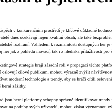
úspěch v konkurenčním prostředí je klíčové důkladné hodnoce
atelé dnes očekávají nejen kvalitní obsah, ale také bezproblé
atelské rozhraní. Vzhledem k rozmanitosti dostupných her je 
j her jak z pohledu inovací, tak i z hlediska přitažlivosti pro 
etingové strategie hrají zásadní roli v propagaci těchto plat
é oslovují cílové publikum, mohou výrazně zvýšit návštěvnost
ívat moderní technologie a trendy, aby se hráči cítili oslove
 herní zážitky.
d jsou herní platformy schopny správně identifikovat trendy
ovat na potřeby svých uživatelů, mohou získat významnou v