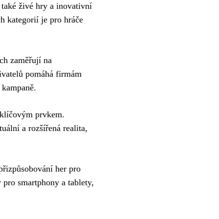
také živé hry a inovativní
h kategorií je pro hráče
ech zaměřují na
uživatelů pomáhá firmám
é kampaně.
k klíčovým prvkem.
uální a rozšířená realita,
 přizpůsobování her pro
r pro smartphony a tablety,