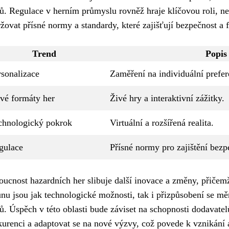
ů. Regulace v herním průmyslu rovněž hraje klíčovou roli, n
žovat přísné normy a standardy, které zajišťují bezpečnost a f
Trend
Popis
rsonalizace
Zaměření na individuální prefer
vé formáty her
Živé hry a interaktivní zážitky.
chnologický pokrok
Virtuální a rozšířená realita.
gulace
Přísné normy pro zajištění bezp
ucnost hazardních her slibuje další inovace a změny, přiče
nu jsou jak technologické možnosti, tak i přizpůsobení se m
ů. Úspěch v této oblasti bude záviset na schopnosti dodavatel
urenci a adaptovat se na nové výzvy, což povede k vznikání a