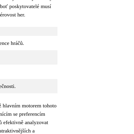
eboť poskytovatelé musí
érovost her.
ence hráčů.
ečnosti.
mž hlavním motorem tohoto
ěnícím se preferencím
ů efektivně analyzovat
traktivnějších a