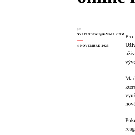
par
SYLVIODTAH@GMAIL.COM
Pro 
Uživ
4 NOVEMBRE 2025
uživ
vývo
Mark
kter
využ
nové
Poku
reag