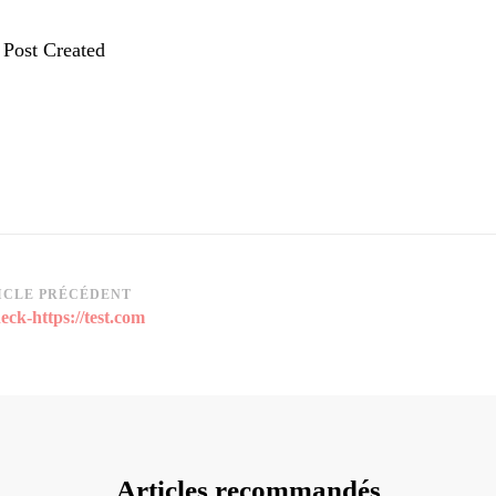
 Post Created
vigation
ICLE PRÉCÉDENT
heck-https://test.com
rticle
Articles recommandés