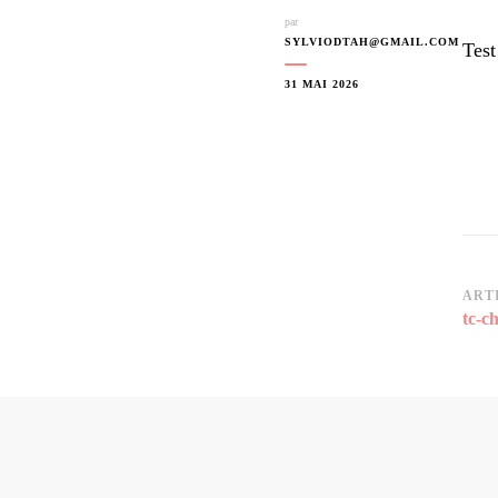
par
SYLVIODTAH@GMAIL.COM
Test
31 MAI 2026
Na
ART
tc-c
d’a