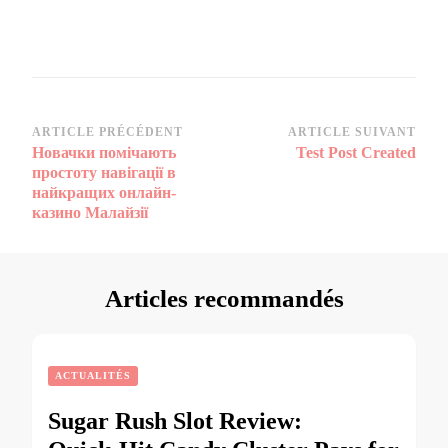
Navigation
ARTICLE PRÉCÉDENT
ARTICLE SUIVANT
Новачки помічають
Test Post Created
d’article
простоту навігації в
найкращих онлайн-
казино Малайзії
Articles recommandés
ACTUALITÉS
Sugar Rush Slot Review: