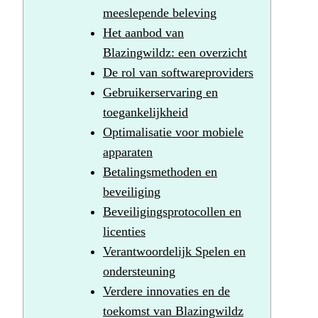
meeslepende beleving
Het aanbod van
Blazingwildz: een overzicht
De rol van softwareproviders
Gebruikerservaring en
toegankelijkheid
Optimalisatie voor mobiele
apparaten
Betalingsmethoden en
beveiliging
Beveiligingsprotocollen en
licenties
Verantwoordelijk Spelen en
ondersteuning
Verdere innovaties en de
toekomst van Blazingwildz