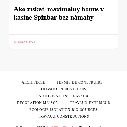
Ako získať maximálny bonus v
kasíne Spinbar bez námahy
15 MARS 2026
ARCHITECTE
PERMIS DE CONSTRUIRE
TRAVAUX RÉNOVATIONS
AUTORISATIONS TRAVAUX
DÉCORATION MAISON
TRAVAUX EXTÉRIEUR
ECOLOGIE ISOLATION BIO-SOURCÉS
TRAVAUX CONSTRUCTIONS