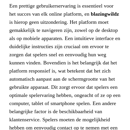
Een prettige gebruikerservaring is essentieel voor
het succes van elk online platform, en
blazingwildz
is hierop geen uitzondering. Het platform moet
gemakkelijk te navigeren zijn, zowel op de desktop
als op mobiele apparaten. Een intuïtieve interface en
duidelijke instructies zijn cruciaal om ervoor te
zorgen dat spelers snel en eenvoudig hun weg
kunnen vinden. Bovendien is het belangrijk dat het
platform responsief is, wat betekent dat het zich
automatisch aanpast aan de schermgrootte van het
gebruikte apparaat. Dit zorgt ervoor dat spelers een
optimale spelervaring hebben, ongeacht of ze op een
computer, tablet of smartphone spelen. Een andere
belangrijke factor is de beschikbaarheid van
klantenservice. Spelers moeten de mogelijkheid
hebben om eenvoudig contact op te nemen met een