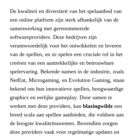
De kwaliteit en diversiteit van het spelaanbod van
een online platform zijn sterk afhankelijk van de
samenwerking met gerenommeerde
softwareproviders. Deze bedrijven zijn
verantwoordelijk voor het ontwikkelen en leveren
van de spellen, en ze spelen een cruciale rol in het
creëren van een aantrekkelijke en betrouwbare
spelervaring. Bekende namen in de industrie, zoals
NetEnt, Microgaming, en Evolution Gaming, staan
bekend om hun innovatieve spellen, hoogwaardige
graphics en eerlijke gameplay. Door samen te
werken met deze providers, kan
blazingwildz
een
breed scala aan spellen aanbieden, die voldoen aan
de hoogste kwaliteitsnormen. Bovendien zorgen
deze providers vaak voor regelmatige updates en