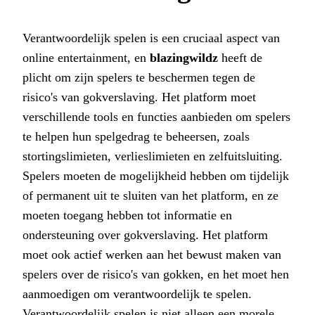
Verantwoordelijk spelen is een cruciaal aspect van
online entertainment, en
blazingwildz
heeft de
plicht om zijn spelers te beschermen tegen de
risico's van gokverslaving. Het platform moet
verschillende tools en functies aanbieden om spelers
te helpen hun spelgedrag te beheersen, zoals
stortingslimieten, verlieslimieten en zelfuitsluiting.
Spelers moeten de mogelijkheid hebben om tijdelijk
of permanent uit te sluiten van het platform, en ze
moeten toegang hebben tot informatie en
ondersteuning over gokverslaving. Het platform
moet ook actief werken aan het bewust maken van
spelers over de risico's van gokken, en het moet hen
aanmoedigen om verantwoordelijk te spelen.
Verantwoordelijk spelen is niet alleen een morele