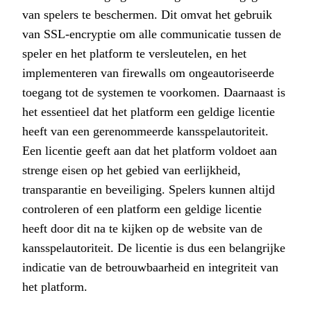
van spelers te beschermen. Dit omvat het gebruik
van SSL-encryptie om alle communicatie tussen de
speler en het platform te versleutelen, en het
implementeren van firewalls om ongeautoriseerde
toegang tot de systemen te voorkomen. Daarnaast is
het essentieel dat het platform een geldige licentie
heeft van een gerenommeerde kansspelautoriteit.
Een licentie geeft aan dat het platform voldoet aan
strenge eisen op het gebied van eerlijkheid,
transparantie en beveiliging. Spelers kunnen altijd
controleren of een platform een geldige licentie
heeft door dit na te kijken op de website van de
kansspelautoriteit. De licentie is dus een belangrijke
indicatie van de betrouwbaarheid en integriteit van
het platform.