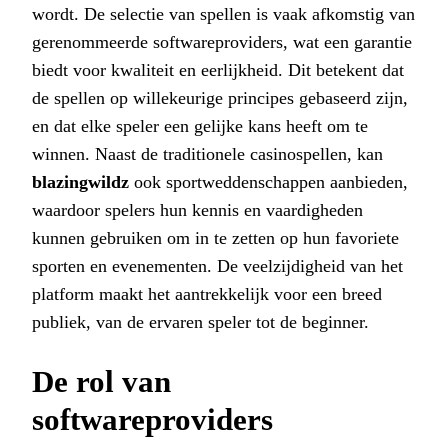
wordt. De selectie van spellen is vaak afkomstig van
gerenommeerde softwareproviders, wat een garantie
biedt voor kwaliteit en eerlijkheid. Dit betekent dat
de spellen op willekeurige principes gebaseerd zijn,
en dat elke speler een gelijke kans heeft om te
winnen. Naast de traditionele casinospellen, kan
blazingwildz
ook sportweddenschappen aanbieden,
waardoor spelers hun kennis en vaardigheden
kunnen gebruiken om in te zetten op hun favoriete
sporten en evenementen. De veelzijdigheid van het
platform maakt het aantrekkelijk voor een breed
publiek, van de ervaren speler tot de beginner.
De rol van
softwareproviders