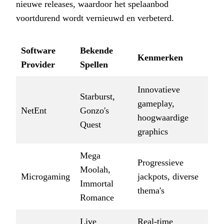
nieuwe releases, waardoor het spelaanbod
voortdurend wordt vernieuwd en verbeterd.
Software
Bekende
Kenmerken
Provider
Spellen
Innovatieve
Starburst,
gameplay,
NetEnt
Gonzo's
hoogwaardige
Quest
graphics
Mega
Progressieve
Moolah,
Microgaming
jackpots, diverse
Immortal
thema's
Romance
Live
Real-time