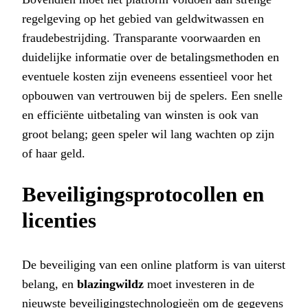
regelgeving op het gebied van geldwitwassen en
fraudebestrijding. Transparante voorwaarden en
duidelijke informatie over de betalingsmethoden en
eventuele kosten zijn eveneens essentieel voor het
opbouwen van vertrouwen bij de spelers. Een snelle
en efficiënte uitbetaling van winsten is ook van
groot belang; geen speler wil lang wachten op zijn
of haar geld.
Beveiligingsprotocollen en
licenties
De beveiliging van een online platform is van uiterst
belang, en
blazingwildz
moet investeren in de
nieuwste beveiligingstechnologieën om de gegevens