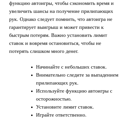
функцию автоигры, чтобы сэкономить время и
увеличить шансы на получение прилипающих
рук. Однако следует помнить, что автоигра не
гарантирует выигрыш и может привести к
быстрым потерям. Важно установить лимит
ставок и вовремя остановиться, чтобы не
потерять слишком много денег.
Начинайте с небольших ставок.
Внимательно следите за выпадением
прилипающих рук.
Используйте функцию автоигры с
осторожностью.
Установите лимит ставок.
Играйте ответственно.