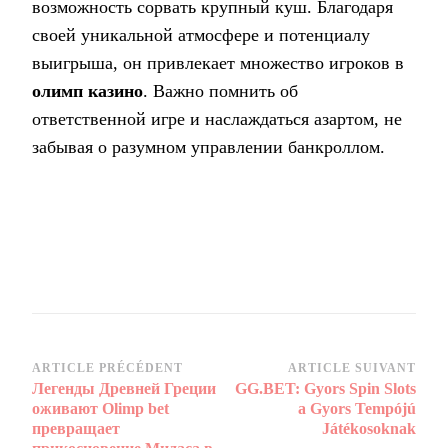
возможность сорвать крупный куш. Благодаря
своей уникальной атмосфере и потенциалу
выигрыша, он привлекает множество игроков в
олимп казино
. Важно помнить об
ответственной игре и наслаждаться азартом, не
забывая о разумном управлении банкроллом.
Navigation
ARTICLE PRÉCÉDENT
ARTICLE SUIVANT
Легенды Древней Греции
GG.BET: Gyors Spin Slots
d’article
оживают Olimp bet
a Gyors Tempójú
превращает
Játékosoknak