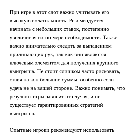
При игре в этот слот важно учитывать его
высокую волатильность. Рекомендуется
начинать с небольших ставок, постепенно
увеличивая их по мере необходимости. Также
важно внимательно следить за выпадением
прилипающих рук, так как они являются
ключевым элементом для получения крупного
выигрыша. Не стоит слишком часто рисковать,
ставя на кон большие суммы, особенно если
удача не на вашей стороне. Важно понимать, что
результат игры зависит от случая, и не
существует гарантированных стратегий
выигрыша.
Опытные игроки рекомендуют использовать