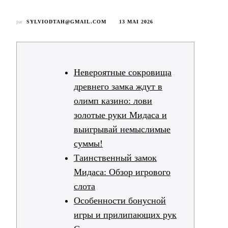
par
SYLVIODTAH@GMAIL.COM
13 MAI 2026
Невероятные сокровища
древнего замка ждут в
олимп казино: лови
золотые руки Мидаса и
выигрывай немыслимые
суммы!
Таинственный замок
Мидаса: Обзор игрового
слота
Особенности бонусной
игры и прилипающих рук