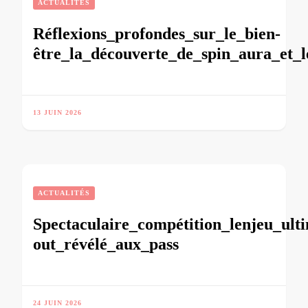
ACTUALITÉS
Réflexions_profondes_sur_le_bien-
être_la_découverte_de_spin_aura_et_
13 JUIN 2026
ACTUALITÉS
Spectaculaire_compétition_lenjeu_ult
out_révélé_aux_pass
24 JUIN 2026