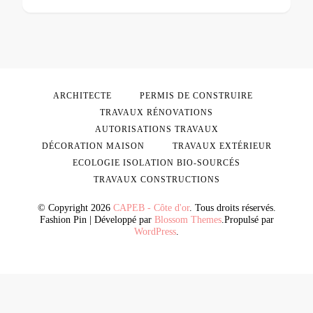
ARCHITECTE
PERMIS DE CONSTRUIRE
TRAVAUX RÉNOVATIONS
AUTORISATIONS TRAVAUX
DÉCORATION MAISON
TRAVAUX EXTÉRIEUR
ECOLOGIE ISOLATION BIO-SOURCÉS
TRAVAUX CONSTRUCTIONS
© Copyright 2026
CAPEB - Côte d'or
. Tous droits réservés.
Fashion Pin | Développé par
Blossom Themes
.Propulsé par
WordPress
.