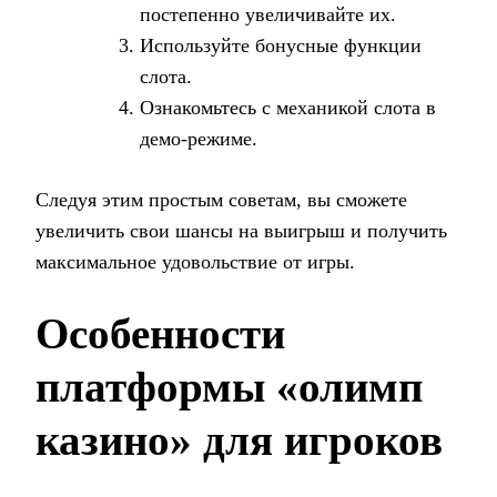
постепенно увеличивайте их.
Используйте бонусные функции
слота.
Ознакомьтесь с механикой слота в
демо-режиме.
Следуя этим простым советам, вы сможете
увеличить свои шансы на выигрыш и получить
максимальное удовольствие от игры.
Особенности
платформы «олимп
казино» для игроков