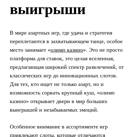
выигрыши
В мире азартных игр, где удача и стратегия
переплетаются в захватывающем танце, особое
место занимает «
олимп казино
». Это не просто
платформа для ставок, это целая вселенная,
предлагающая широкий спектр развлечений, от
классических игр до инновационных слотов.
Для тех, кто ищет не только азарт, но и
возможность сорвать крупный куш, «олимп
казино» открывает двери в мир больших
выигрышей и незабываемых эмоций.
Особенное внимание в ассортименте игр
привлекают слоты, которые отличаются