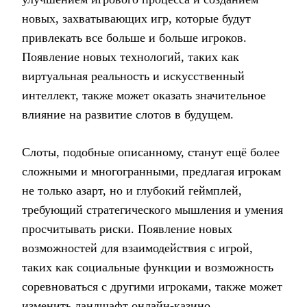
новых, захватывающих игр, которые будут
привлекать все больше и больше игроков.
Появление новых технологий, таких как
виртуальная реальность и искусственный
интеллект, также может оказать значительное
влияние на развитие слотов в будущем.
Слоты, подобные описанному, станут ещё более
сложными и многогранными, предлагая игрокам
не только азарт, но и глубокий геймплей,
требующий стратегического мышления и умения
просчитывать риски. Появление новых
возможностей для взаимодействия с игрой,
таких как социальные функции и возможность
соревноваться с другими игроками, также может
изменить ландшафт онлайн-казино.