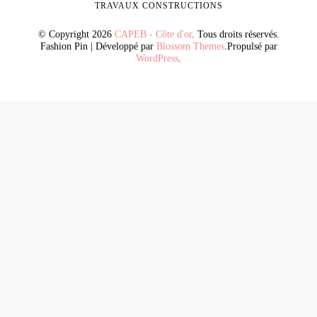
TRAVAUX CONSTRUCTIONS
© Copyright 2026
CAPEB - Côte d'or
. Tous droits réservés.
Fashion Pin | Développé par
Blossom Themes
.Propulsé par
WordPress
.