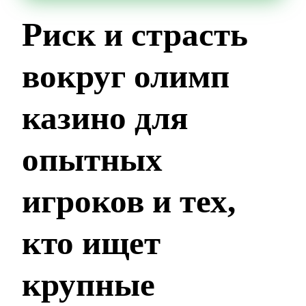
Риск и страсть
вокруг олимп
казино для
опытных
игроков и тех,
кто ищет
крупные