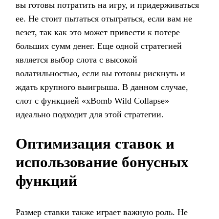
вы готовы потратить на игру, и придерживаться
ее. Не стоит пытаться отыграться, если вам не
везет, так как это может привести к потере
больших сумм денег. Еще одной стратегией
является выбор слота с высокой
волатильностью, если вы готовы рискнуть и
ждать крупного выигрыша. В данном случае,
слот с функцией «xBomb Wild Collapse»
идеально подходит для этой стратегии.
Оптимизация ставок и
использование бонусных
функций
Размер ставки также играет важную роль. Не