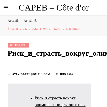
CAPEB – Côte d'or
Accueil
Actualités
Риск_и_страсть_вокруг_олимп_казино_для_опыт
ACTUALITÉS
Риск_и_страсть_вокруг_оли
par
SYLVIODTAH@GMAIL.COM
22 JUIN 2026
Риск и страсть вокруг
олимп казино для опытных