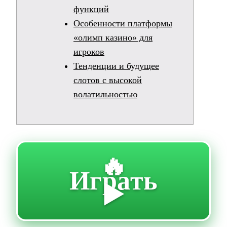
функций
Особенности платформы
«олимп казино» для
игроков
Тенденции и будущее
слотов с высокой
волатильностью
🔥
Играть
▶️