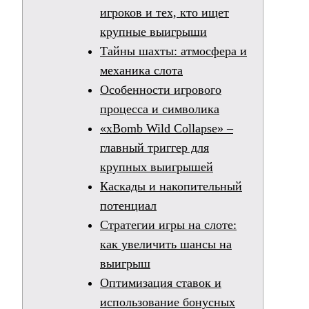
игроков и тех, кто ищет
крупные выигрыши
Тайны шахты: атмосфера и
механика слота
Особенности игрового
процесса и символика
«xBomb Wild Collapse» –
главный триггер для
крупных выигрышей
Каскады и накопительный
потенциал
Стратегии игры на слоте:
как увеличить шансы на
выигрыш
Оптимизация ставок и
использование бонусных