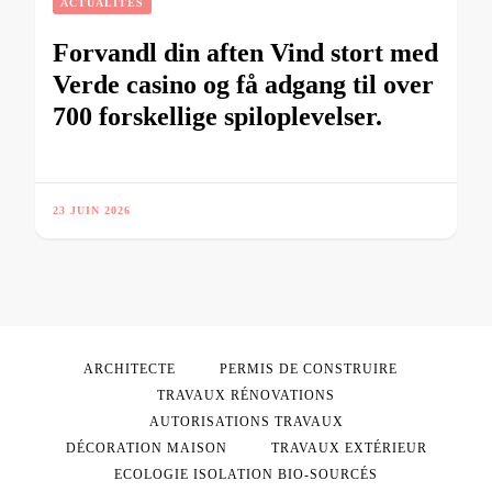
ACTUALITÉS
Forvandl din aften Vind stort med
Verde casino og få adgang til over
700 forskellige spiloplevelser.
23 JUIN 2026
ARCHITECTE
PERMIS DE CONSTRUIRE
TRAVAUX RÉNOVATIONS
AUTORISATIONS TRAVAUX
DÉCORATION MAISON
TRAVAUX EXTÉRIEUR
ECOLOGIE ISOLATION BIO-SOURCÉS