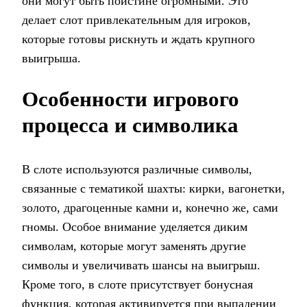
они могут быть поистине огромными. Это
делает слот привлекательным для игроков,
которые готовы рискнуть и ждать крупного
выигрыша.
Особенности игрового
процесса и символика
В слоте используются различные символы,
связанные с тематикой шахты: кирки, вагонетки,
золото, драгоценные камни и, конечно же, сами
гномы. Особое внимание уделяется диким
символам, которые могут заменять другие
символы и увеличивать шансы на выигрыш.
Кроме того, в слоте присутствует бонусная
функция, которая активируется при выпадении